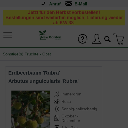
Anruf
Jetzt für den Herbst vorbestellen!
Bestellungen sind weiterhin möglich, Lieferung wieder
ab KW 38.
Sonstige(s) Früchte - Obst
Erdbeerbaum 'Rubra'
Arbutus unguicularis 'Rubra'
Immergrün
Rosa
Sonnig-halbschattig
Oktober -
Dezember
1,5 - 2 m