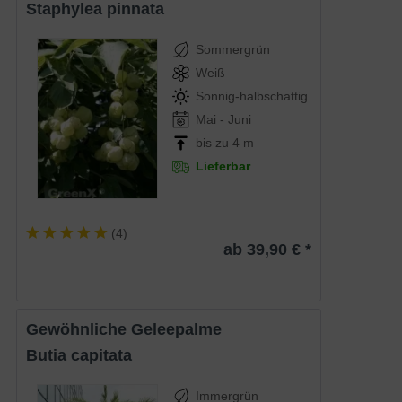
Staphylea pinnata
Sommergrün
Weiß
Sonnig-halbschattig
Mai - Juni
bis zu 4 m
Lieferbar
(
4
)
ab 39,90 € *
Gewöhnliche Geleepalme
Butia capitata
Immergrün