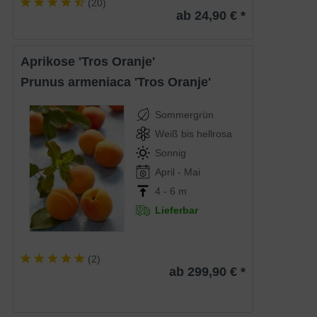
(
20
)
ab 24,90 € *
Aprikose 'Tros Oranje'
Prunus armeniaca 'Tros Oranje'
Sommergrün
Weiß bis hellrosa
Sonnig
April - Mai
4 - 6 m
Lieferbar
(
2
)
ab 299,90 € *