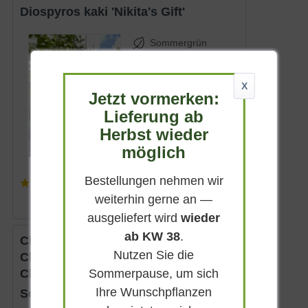
Diospyros kaki 'Nikita's Gift'
Sommergrün
Gelbweiß
Sonnig-halbschattig
X
Jetzt vormerken:
Mai - Juni
Lieferung ab
bis zu 4 m
Herbst wieder
Lieferbar
möglich
Bestellungen nehmen wir
(
6
)
Artikel nicht mehr verfügbar
weiterhin gerne an —
ausgeliefert wird
wieder
ab KW 38
.
Chinesische Vitalbeere /
Nutzen Sie die
Chinesische Beerentraube /
Sommerpause, um sich
Chinesischer Limonenbaum
Ihre Wunschpflanzen
Schisandra chinensis