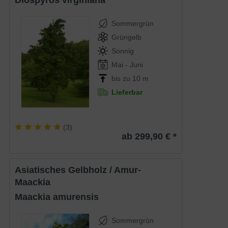
Diospyros virginiana
Sommergrün
Grüngelb
Sonnig
Mai - Juni
bis zu 10 m
Lieferbar
(
3
)
ab 299,90 € *
Asiatisches Gelbholz / Amur-
Maackia
Maackia amurensis
Sommergrün