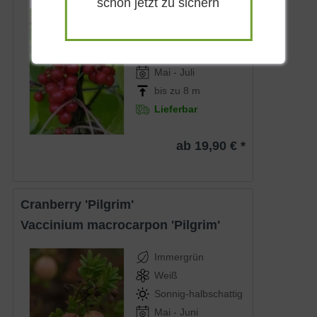
schon jetzt zu sichern
Sommergrün
Weißcreme
Sonnig-halbschattig
Mai - Juli
bis zu 8 m
Lieferbar
ab 19,90 € *
Cranberry 'Pilgrim'
Vaccinium macrocarpon 'Pilgrim'
Immergrün
Weiß
Sonnig-halbschattig
Mai - Juni