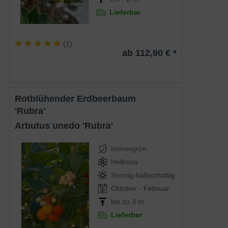
Lieferbar
(
1
)
ab 112,90 € *
Rotblühender Erdbeerbaum
'Rubra'
Arbutus unedo 'Rubra'
Immergrün
Hellrosa
Sonnig-halbschattig
Oktober - Februar
bis zu 3 m
Lieferbar