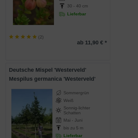
30 - 40 cm
Lieferbar
(
2
)
ab 11,90 € *
Deutsche Mispel 'Westerveld'
Mespilus germanica 'Westerveld'
Sommergrün
Weiß
Sonnig-lichter
Schatten
Mai - Juni
bis zu 5 m
Lieferbar