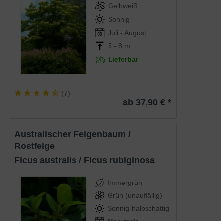
Gelbweiß
Sonnig
Juli - August
5 - 8 m
Lieferbar
(
7
)
ab 37,90 € *
Australischer Feigenbaum /
Rostfeige
Ficus australis / Ficus rubiginosa
Immergrün
Grün (unauffällig)
Sonnig-halbschattig
Mehrmals