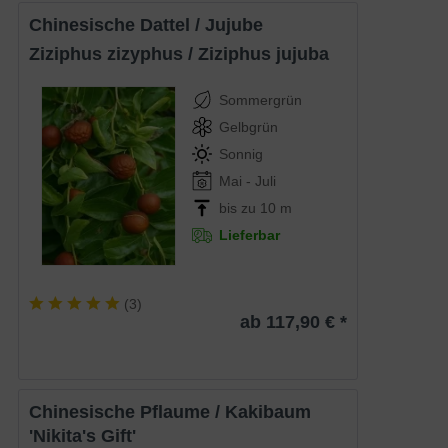
Chinesische Dattel / Jujube
Ziziphus zizyphus / Ziziphus jujuba
Sommergrün
Gelbgrün
Sonnig
Mai - Juli
bis zu 10 m
Lieferbar
(
3
)
ab 117,90 € *
Chinesische Pflaume / Kakibaum
'Nikita's Gift'