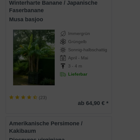
Winterharte Banane / Japanische
Faserbanane
Musa basjoo
Immergrün
Grüngelb
Sonnig-halbschattig
April - Mai
3 - 4 m
Lieferbar
(
23
)
ab 64,90 € *
Amerikanische Persimone /
Kakibaum