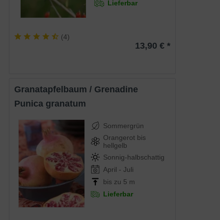
Lieferbar
(
4
)
13,90 € *
Granatapfelbaum / Grenadine
Punica granatum
Sommergrün
Orangerot bis
hellgelb
Sonnig-halbschattig
April - Juli
bis zu 5 m
Lieferbar