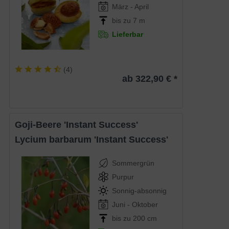
März - April
bis zu 7 m
Lieferbar
(
4
)
ab 322,90 € *
Goji-Beere 'Instant Success'
Lycium barbarum 'Instant Success'
Sommergrün
Purpur
Sonnig-absonnig
Juni - Oktober
bis zu 200 cm