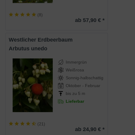
(
8
)
ab 57,90 € *
Westlicher Erdbeerbaum
Arbutus unedo
Immergrün
Weißrosa
Sonnig-halbschattig
Oktober - Februar
bis zu 5 m
Lieferbar
(
21
)
ab 24,90 € *