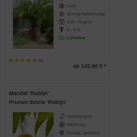
Gelb
Sonnig-halbschattig
Juni - August
5 - 8 m
Lieferbar
(
6
)
ab 142,90 € *
Mandel 'Rubijn'
Prunus dulcis 'Robijn'
Sommergrün
Weißrosa
Sonnig, gechützt