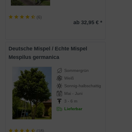
(
6
)
ab 32,95 € *
Deutsche Mispel / Echte Mispel
Mespilus germanica
Sommergrün
Weiß
Sonnig-halbschattig
Mai - Juni
3 - 6 m
Lieferbar
(
18
)