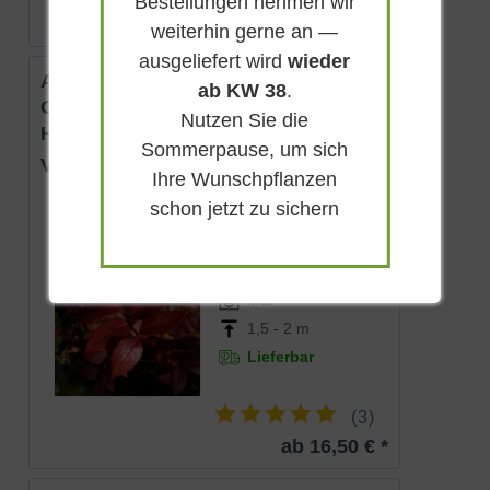
Bestellungen nehmen wir
weiterhin gerne an —
ausgeliefert wird
wieder
Amerikanische Heidelbeere /
ab KW 38
.
Garten-Heidelbeere / Sumpf-
Nutzen Sie die
Heidelbeere
Sommerpause, um sich
Vaccinium corymbosum
Ihre Wunschpflanzen
schon jetzt zu sichern
Sommergrün
Weißrosa
Sonnig-halbschattig
Mai
1,5 - 2 m
Lieferbar
(
3
)
ab 16,50 € *