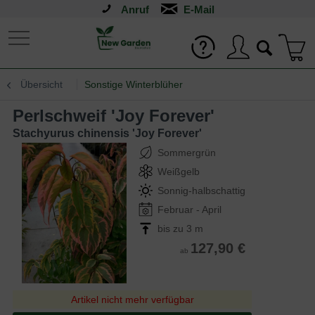
Anruf
Übersicht
Sonstige Winterblüher
Perlschweif 'Joy Forever'
Stachyurus chinensis 'Joy Forever'
Sommergrün
Weißgelb
Sonnig-halbschattig
Februar - April
bis zu 3 m
127,90 €
ab
Artikel nicht mehr verfügbar