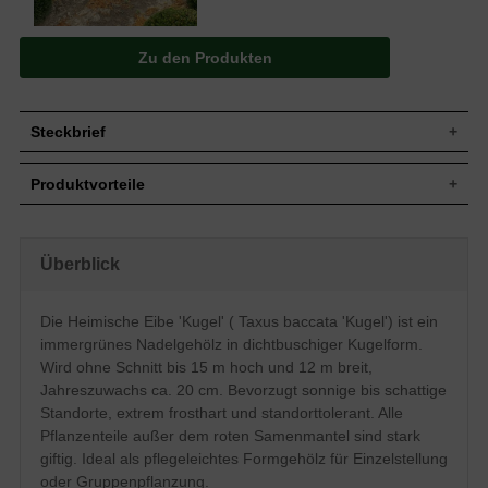
Zu den Produkten
Steckbrief
Jährl.
Bis zu 20 cm
Produktvorteile
Zuwachs
Wuchshöhe
10 bis 15 m (ohne künstlichen Beschnitt)
extrem frosthart und windfest
Wuchsbreite
8 bis 12 m (ohne künstlichen Beschnitt)
verzeiht jeglichen Rückschnitt
standorttolerant
In diesem Fall zur dichtbuschigen Kugel
Überblick
Wuchsform
sehr langlebig und pflegeleicht
geformt
extrem robust und anspruchslos
Blatt
Nadeln, gekrümmt, frischgrün
starke, widerstandsfähige Wurzeln
Die Heimische Eibe 'Kugel' ( Taxus baccata 'Kugel') ist ein
verträgt keine extreme Trockenheit
Frucht
Rote Beeren, nicht zum Verzehr geeignet
immergrünes Nadelgehölz in dichtbuschiger Kugelform.
verträgt keine Staunässe
Blüte
Gelbe Köpfchen, im März und April
geringer Jahreszuwachs
Wird ohne Schnitt bis 15 m hoch und 12 m breit,
Bevorzugt frische bis feuchte, gut
Jahreszuwachs ca. 20 cm. Bevorzugt sonnige bis schattige
Boden
durchlässige und nahrhafte Untergründe,
Standorte, extrem frosthart und standorttolerant. Alle
insgesamt jedoch standorttolerant
Pflanzenteile außer dem roten Samenmantel sind stark
Standort
Sonnig bis schattig
giftig. Ideal als pflegeleichtes Formgehölz für Einzelstellung
Einzelelement, Gruppenbepflanzung,
Verwendung
oder Gruppenpflanzung.
Alleebereich, Kübelpflanze, Paarelement