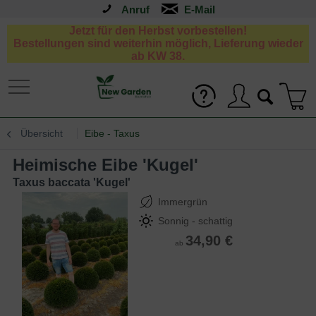
Anruf
Jetzt für den Herbst vorbestellen!
Bestellungen sind weiterhin möglich, Lieferung wieder
ab KW 38.
Übersicht
Eibe - Taxus
Heimische Eibe 'Kugel'
Taxus baccata 'Kugel'
Immergrün
Sonnig - schattig
34,90 €
ab