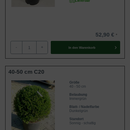
Lieferbar
Kinder und Haustiere sollte man von Eiben fernhalten; vor
allem die leuchtend roten Beeren wirken sehr anziehend.
Die Pflanze enthält den giftigen Stoff Taxin. Darüber hinaus
sind in unserem Sortiment verschiedene
ungiftige
Heckenpflanzen
erhältlich.
52,90 €
Was kostet Taxus baccata 'Kugelform' ?
-
+
In den
Warenkorb
Der Preis ist zum einen abhängig von der
Wurzelverpackung und zum anderen von der Größe der
Pflanze. Informationen über
40-50 cm C20
unsere
Wurzelverpackungen
sind auf unserem Blog zu
finden. Des Weiteren ist unsere preisgünstige
Größe
40 - 50 cm
wurzelnackte Ware für wenige Wochen im Frühjahr und
Belaubung
Herbst verfügbar. In folgender Tabelle sind einige Beispiele
Immergrün
der Heimischen Eibe 'Kugelform' mit Preisangaben
Blatt- / Nadelfarbe
aufgeführt:
Dunkelgrün
Standort
Größe und
Sonnig - schattig
Name
Preis
Wurzelverpackung