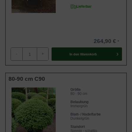
Lieferbar
264,90 €
-
+
In den
Warenkorb
80-90 cm C90
Größe
80 - 90 cm
Belaubung
Immergrün
Blatt- / Nadelfarbe
Dunkelgrün
Standort
Sonnig - schattig