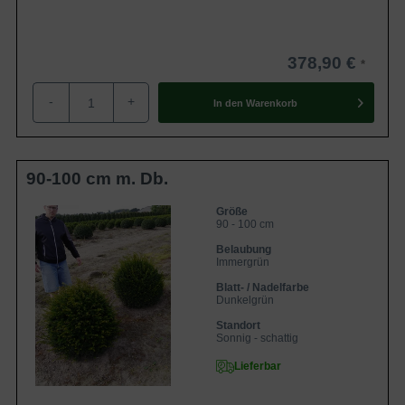
Winter gut zu überbrücken. Im Frühjahr ist es der Pflanze
daher möglich, zügig mit dem Wachstum zu beginnen.
Wenn Sie als Gärtner eine Pflanzung im Frühjahr
378,90 €
bevorzugen, ist es im Falle der
Taxus baccata
-
+
'Kugeln'
ebenso umsetzbar. Sie müssen bei einer
In den
Warenkorb
Frühjahrspflanzung beachten, dass der Boden nicht mehr
gefroren sein darf und noch keine zu sommerlichen
Temperaturen begonnen haben. Neben einer
90-100 cm m. Db.
Herbstpflanzung und einer Frühjahrspflanzung ist es im
Falle der Containerware sogar möglich das ganze Jahr
Größe
90 - 100 cm
über zu Pflanzen. Einzige Ausnahme ist, dass der Boden
Belaubung
nicht gefroren sein darf. Auf unserem Blog finden Sie
Immergrün
alle
Informationen zu den verschiedenen
Blatt- / Nadelfarbe
Wurzelverpackungen
zusammengefasst.
Dunkelgrün
Standort
Sonnig - schattig
Rückschnitt
Lieferbar
Generell ist die
Taxus baccata in 'Kugelform'
ein sehr
pflegeleichtes Exemplar. Hinzu kommt, dass die Eiben