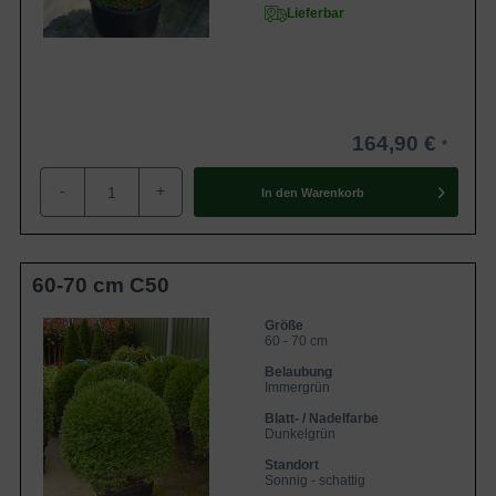
Lieferbar
164,90 €
-
+
In den
Warenkorb
60-70 cm C50
Größe
60 - 70 cm
Belaubung
Immergrün
Blatt- / Nadelfarbe
Dunkelgrün
Standort
Sonnig - schattig