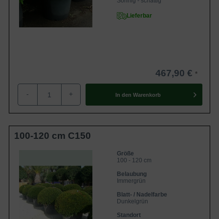
Sonnig - schattig
Lieferbar
467,90 €
-
+
In den
Warenkorb
100-120 cm C150
Größe
100 - 120 cm
Belaubung
Immergrün
Blatt- / Nadelfarbe
Dunkelgrün
Standort