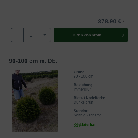
Winter gut zu überbrücken. Im Frühjahr ist es der Pflanze
daher möglich, zügig mit dem Wachstum zu beginnen.
Wenn Sie als Gärtner eine Pflanzung im Frühjahr
378,90 €
bevorzugen, ist es im Falle der
Taxus baccata
-
+
'Kugeln'
ebenso umsetzbar. Sie müssen bei einer
In den
Warenkorb
Frühjahrspflanzung beachten, dass der Boden nicht mehr
gefroren sein darf und noch keine zu sommerlichen
Temperaturen begonnen haben. Neben einer
90-100 cm m. Db.
Herbstpflanzung und einer Frühjahrspflanzung ist es im
Falle der Containerware sogar möglich das ganze Jahr
Größe
90 - 100 cm
über zu Pflanzen. Einzige Ausnahme ist, dass der Boden
Belaubung
nicht gefroren sein darf. Auf unserem Blog finden Sie
Immergrün
alle
Informationen zu den verschiedenen
Blatt- / Nadelfarbe
Wurzelverpackungen
zusammengefasst.
Dunkelgrün
Standort
Sonnig - schattig
Rückschnitt
Lieferbar
Generell ist die
Taxus baccata in 'Kugelform'
ein sehr
pflegeleichtes Exemplar. Hinzu kommt, dass die Eiben