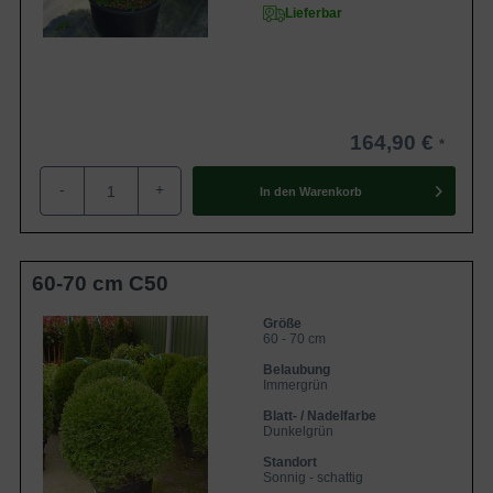
Lieferbar
164,90 €
-
+
In den
Warenkorb
60-70 cm C50
Größe
60 - 70 cm
Belaubung
Immergrün
Blatt- / Nadelfarbe
Dunkelgrün
Standort
Sonnig - schattig