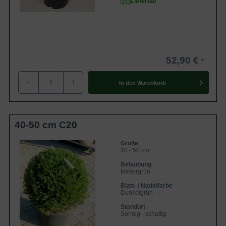
Lieferbar
Kinder und Haustiere sollte man von Eiben fernhalten; vor
allem die leuchtend roten Beeren wirken sehr anziehend.
Die Pflanze enthält den giftigen Stoff Taxin. Darüber hinaus
sind in unserem Sortiment verschiedene
ungiftige
Heckenpflanzen
erhältlich.
52,90 €
Was kostet Taxus baccata 'Kugelform' ?
-
+
In den
Warenkorb
Der Preis ist zum einen abhängig von der
Wurzelverpackung und zum anderen von der Größe der
Pflanze. Informationen über
40-50 cm C20
unsere
Wurzelverpackungen
sind auf unserem Blog zu
finden. Des Weiteren ist unsere preisgünstige
Größe
40 - 50 cm
wurzelnackte Ware für wenige Wochen im Frühjahr und
Belaubung
Herbst verfügbar. In folgender Tabelle sind einige Beispiele
Immergrün
der Heimischen Eibe 'Kugelform' mit Preisangaben
Blatt- / Nadelfarbe
aufgeführt:
Dunkelgrün
Standort
Größe und
Sonnig - schattig
Name
Preis
Wurzelverpackung