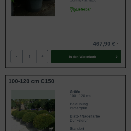
Sonnig - schattig
Lieferbar
467,90 €
-
+
In den
Warenkorb
100-120 cm C150
Größe
100 - 120 cm
Belaubung
Immergrün
Blatt- / Nadelfarbe
Dunkelgrün
Standort