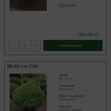
Lieferbar
264,90 €
-
+
In den
Warenkorb
80-90 cm C90
Größe
80 - 90 cm
Belaubung
Immergrün
Blatt- / Nadelfarbe
Dunkelgrün
Standort
Sonnig - schattig