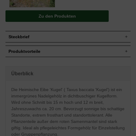
Zu den Produkten
Steckbrief
Jährl.
Bis zu 20 cm
Produktvorteile
Zuwachs
Wuchshöhe
10 bis 15 m (ohne künstlichen Beschnitt)
extrem frosthart und windfest
Wuchsbreite
8 bis 12 m (ohne künstlichen Beschnitt)
verzeiht jeglichen Rückschnitt
standorttolerant
In diesem Fall zur dichtbuschigen Kugel
Überblick
Wuchsform
sehr langlebig und pflegeleicht
geformt
extrem robust und anspruchslos
Blatt
Nadeln, gekrümmt, frischgrün
starke, widerstandsfähige Wurzeln
Die Heimische Eibe 'Kugel' ( Taxus baccata 'Kugel') ist ein
verträgt keine extreme Trockenheit
Frucht
Rote Beeren, nicht zum Verzehr geeignet
immergrünes Nadelgehölz in dichtbuschiger Kugelform.
verträgt keine Staunässe
Blüte
Gelbe Köpfchen, im März und April
geringer Jahreszuwachs
Wird ohne Schnitt bis 15 m hoch und 12 m breit,
Bevorzugt frische bis feuchte, gut
Jahreszuwachs ca. 20 cm. Bevorzugt sonnige bis schattige
Boden
durchlässige und nahrhafte Untergründe,
Standorte, extrem frosthart und standorttolerant. Alle
insgesamt jedoch standorttolerant
Pflanzenteile außer dem roten Samenmantel sind stark
Standort
Sonnig bis schattig
giftig. Ideal als pflegeleichtes Formgehölz für Einzelstellung
Einzelelement, Gruppenbepflanzung,
Verwendung
oder Gruppenpflanzung.
Alleebereich, Kübelpflanze, Paarelement