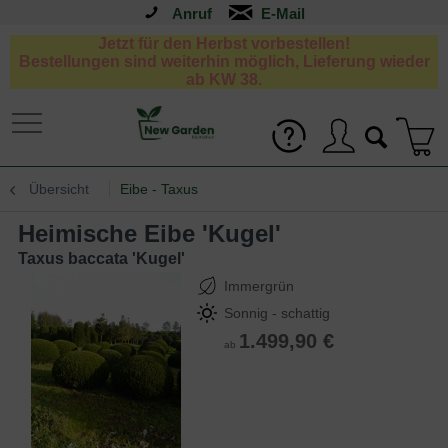
Anruf
Jetzt für den Herbst vorbestellen!
Bestellungen sind weiterhin möglich, Lieferung wieder
ab KW 38.
Übersicht
Eibe - Taxus
Heimische Eibe 'Kugel'
Taxus baccata 'Kugel'
Immergrün
Sonnig - schattig
1.499,90 €
ab