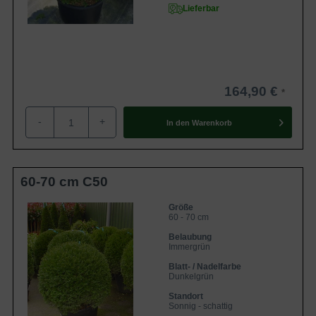
Lieferbar
164,90 €
-
+
In den
Warenkorb
60-70 cm C50
Größe
60 - 70 cm
Belaubung
Immergrün
Blatt- / Nadelfarbe
Dunkelgrün
Standort
Sonnig - schattig