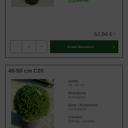
Lieferbar
Kinder und Haustiere sollte man von Eiben fernhalten; vor
allem die leuchtend roten Beeren wirken sehr anziehend.
Die Pflanze enthält den giftigen Stoff Taxin. Darüber hinaus
sind in unserem Sortiment verschiedene
ungiftige
Heckenpflanzen
erhältlich.
52,90 €
Was kostet Taxus baccata 'Kugelform' ?
-
+
In den
Warenkorb
Der Preis ist zum einen abhängig von der
Wurzelverpackung und zum anderen von der Größe der
Pflanze. Informationen über
40-50 cm C20
unsere
Wurzelverpackungen
sind auf unserem Blog zu
finden. Des Weiteren ist unsere preisgünstige
Größe
40 - 50 cm
wurzelnackte Ware für wenige Wochen im Frühjahr und
Belaubung
Herbst verfügbar. In folgender Tabelle sind einige Beispiele
Immergrün
der Heimischen Eibe 'Kugelform' mit Preisangaben
Blatt- / Nadelfarbe
aufgeführt:
Dunkelgrün
Standort
Größe und
Sonnig - schattig
Name
Preis
Wurzelverpackung