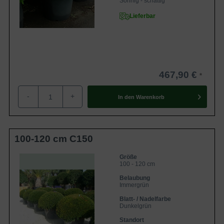
Sonnig - schattig
Lieferbar
467,90 €
-
+
In den
Warenkorb
100-120 cm C150
Größe
100 - 120 cm
Belaubung
Immergrün
Blatt- / Nadelfarbe
Dunkelgrün
Standort