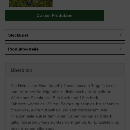
Zu den Produkten
Steckbrief
Jährl.
Bis zu 20 cm
Produktvorteile
Zuwachs
Wuchshöhe
10 bis 15 m (ohne künstlichen Beschnitt)
extrem frosthart und windfest
Wuchsbreite
8 bis 12 m (ohne künstlichen Beschnitt)
verzeiht jeglichen Rückschnitt
standorttolerant
In diesem Fall zur dichtbuschigen Kugel
Überblick
Wuchsform
sehr langlebig und pflegeleicht
geformt
extrem robust und anspruchslos
Blatt
Nadeln, gekrümmt, frischgrün
starke, widerstandsfähige Wurzeln
Die Heimische Eibe 'Kugel' ( Taxus baccata 'Kugel') ist ein
verträgt keine extreme Trockenheit
Frucht
Rote Beeren, nicht zum Verzehr geeignet
immergrünes Nadelgehölz in dichtbuschiger Kugelform.
verträgt keine Staunässe
Blüte
Gelbe Köpfchen, im März und April
geringer Jahreszuwachs
Wird ohne Schnitt bis 15 m hoch und 12 m breit,
Bevorzugt frische bis feuchte, gut
Jahreszuwachs ca. 20 cm. Bevorzugt sonnige bis schattige
Boden
durchlässige und nahrhafte Untergründe,
Standorte, extrem frosthart und standorttolerant. Alle
insgesamt jedoch standorttolerant
Pflanzenteile außer dem roten Samenmantel sind stark
Standort
Sonnig bis schattig
giftig. Ideal als pflegeleichtes Formgehölz für Einzelstellung
Einzelelement, Gruppenbepflanzung,
Verwendung
oder Gruppenpflanzung.
Alleebereich, Kübelpflanze, Paarelement