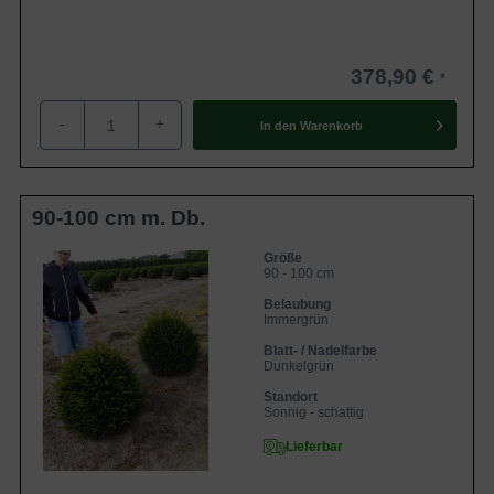
Winter gut zu überbrücken. Im Frühjahr ist es der Pflanze
daher möglich, zügig mit dem Wachstum zu beginnen.
Wenn Sie als Gärtner eine Pflanzung im Frühjahr
378,90 €
bevorzugen, ist es im Falle der
Taxus baccata
-
+
'Kugeln'
ebenso umsetzbar. Sie müssen bei einer
In den
Warenkorb
Frühjahrspflanzung beachten, dass der Boden nicht mehr
gefroren sein darf und noch keine zu sommerlichen
Temperaturen begonnen haben. Neben einer
90-100 cm m. Db.
Herbstpflanzung und einer Frühjahrspflanzung ist es im
Falle der Containerware sogar möglich das ganze Jahr
Größe
90 - 100 cm
über zu Pflanzen. Einzige Ausnahme ist, dass der Boden
Belaubung
nicht gefroren sein darf. Auf unserem Blog finden Sie
Immergrün
alle
Informationen zu den verschiedenen
Blatt- / Nadelfarbe
Wurzelverpackungen
zusammengefasst.
Dunkelgrün
Standort
Sonnig - schattig
Rückschnitt
Lieferbar
Generell ist die
Taxus baccata in 'Kugelform'
ein sehr
pflegeleichtes Exemplar. Hinzu kommt, dass die Eiben