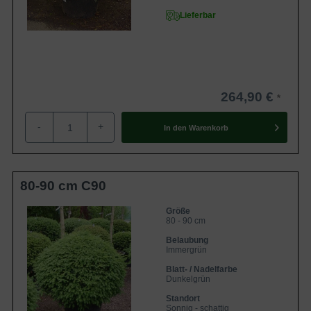
Lieferbar
264,90 €
-
+
In den
Warenkorb
80-90 cm C90
Größe
80 - 90 cm
Belaubung
Immergrün
Blatt- / Nadelfarbe
Dunkelgrün
Standort
Sonnig - schattig