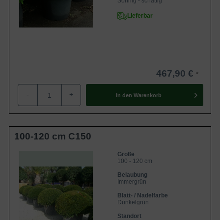
Sonnig - schattig
Lieferbar
467,90 €
-
+
In den
Warenkorb
100-120 cm C150
Größe
100 - 120 cm
Belaubung
Immergrün
Blatt- / Nadelfarbe
Dunkelgrün
Standort