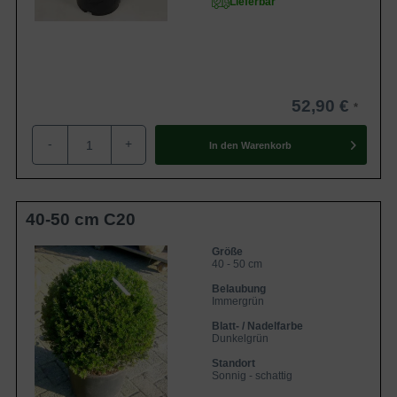
Lieferbar
Kinder und Haustiere sollte man von Eiben fernhalten; vor
allem die leuchtend roten Beeren wirken sehr anziehend.
Die Pflanze enthält den giftigen Stoff Taxin. Darüber hinaus
sind in unserem Sortiment verschiedene
ungiftige
Heckenpflanzen
erhältlich.
52,90 €
Was kostet Taxus baccata 'Kugelform' ?
-
+
In den
Warenkorb
Der Preis ist zum einen abhängig von der
Wurzelverpackung und zum anderen von der Größe der
Pflanze. Informationen über
40-50 cm C20
unsere
Wurzelverpackungen
sind auf unserem Blog zu
finden. Des Weiteren ist unsere preisgünstige
Größe
40 - 50 cm
wurzelnackte Ware für wenige Wochen im Frühjahr und
Belaubung
Herbst verfügbar. In folgender Tabelle sind einige Beispiele
Immergrün
der Heimischen Eibe 'Kugelform' mit Preisangaben
Blatt- / Nadelfarbe
aufgeführt:
Dunkelgrün
Standort
Größe und
Sonnig - schattig
Name
Preis
Wurzelverpackung