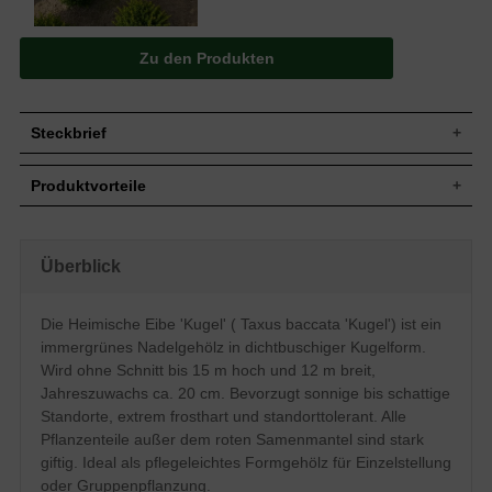
Zu den Produkten
Steckbrief
Jährl.
Bis zu 20 cm
Produktvorteile
Zuwachs
Wuchshöhe
10 bis 15 m (ohne künstlichen Beschnitt)
extrem frosthart und windfest
Wuchsbreite
8 bis 12 m (ohne künstlichen Beschnitt)
verzeiht jeglichen Rückschnitt
standorttolerant
In diesem Fall zur dichtbuschigen Kugel
Überblick
Wuchsform
sehr langlebig und pflegeleicht
geformt
extrem robust und anspruchslos
Blatt
Nadeln, gekrümmt, frischgrün
starke, widerstandsfähige Wurzeln
Die Heimische Eibe 'Kugel' ( Taxus baccata 'Kugel') ist ein
verträgt keine extreme Trockenheit
Frucht
Rote Beeren, nicht zum Verzehr geeignet
immergrünes Nadelgehölz in dichtbuschiger Kugelform.
verträgt keine Staunässe
Blüte
Gelbe Köpfchen, im März und April
geringer Jahreszuwachs
Wird ohne Schnitt bis 15 m hoch und 12 m breit,
Bevorzugt frische bis feuchte, gut
Jahreszuwachs ca. 20 cm. Bevorzugt sonnige bis schattige
Boden
durchlässige und nahrhafte Untergründe,
Standorte, extrem frosthart und standorttolerant. Alle
insgesamt jedoch standorttolerant
Pflanzenteile außer dem roten Samenmantel sind stark
Standort
Sonnig bis schattig
giftig. Ideal als pflegeleichtes Formgehölz für Einzelstellung
Einzelelement, Gruppenbepflanzung,
Verwendung
oder Gruppenpflanzung.
Alleebereich, Kübelpflanze, Paarelement