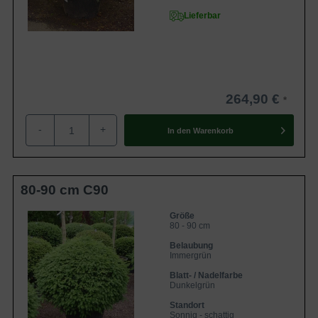
Lieferbar
264,90 €
-
+
In den
Warenkorb
80-90 cm C90
Größe
80 - 90 cm
Belaubung
Immergrün
Blatt- / Nadelfarbe
Dunkelgrün
Standort
Sonnig - schattig