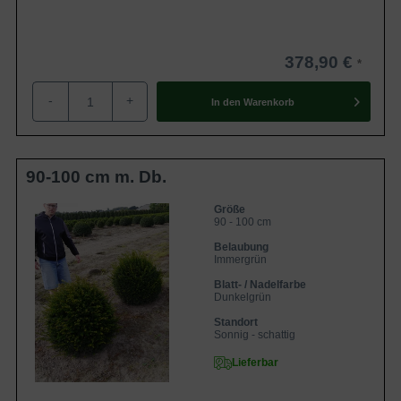
Winter gut zu überbrücken. Im Frühjahr ist es der Pflanze
daher möglich, zügig mit dem Wachstum zu beginnen.
Wenn Sie als Gärtner eine Pflanzung im Frühjahr
378,90 €
bevorzugen, ist es im Falle der
Taxus baccata
-
+
'Kugeln'
ebenso umsetzbar. Sie müssen bei einer
In den
Warenkorb
Frühjahrspflanzung beachten, dass der Boden nicht mehr
gefroren sein darf und noch keine zu sommerlichen
Temperaturen begonnen haben. Neben einer
90-100 cm m. Db.
Herbstpflanzung und einer Frühjahrspflanzung ist es im
Falle der Containerware sogar möglich das ganze Jahr
Größe
90 - 100 cm
über zu Pflanzen. Einzige Ausnahme ist, dass der Boden
Belaubung
nicht gefroren sein darf. Auf unserem Blog finden Sie
Immergrün
alle
Informationen zu den verschiedenen
Blatt- / Nadelfarbe
Wurzelverpackungen
zusammengefasst.
Dunkelgrün
Standort
Sonnig - schattig
Rückschnitt
Lieferbar
Generell ist die
Taxus baccata in 'Kugelform'
ein sehr
pflegeleichtes Exemplar. Hinzu kommt, dass die Eiben