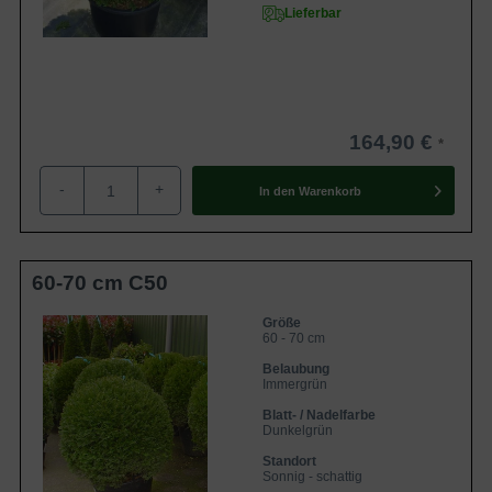
Lieferbar
164,90 €
-
+
In den
Warenkorb
60-70 cm C50
Größe
60 - 70 cm
Belaubung
Immergrün
Blatt- / Nadelfarbe
Dunkelgrün
Standort
Sonnig - schattig