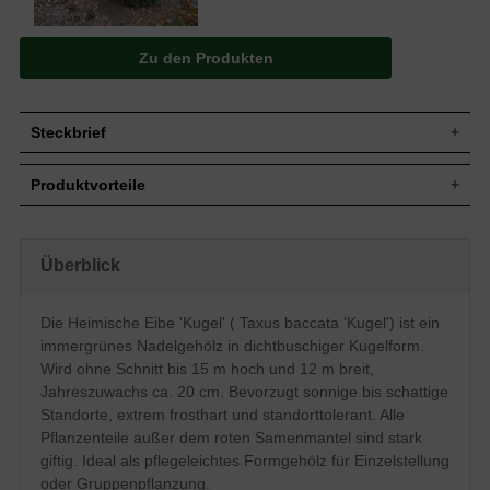
Zu den Produkten
Steckbrief
Jährl.
Bis zu 20 cm
Produktvorteile
Zuwachs
Wuchshöhe
10 bis 15 m (ohne künstlichen Beschnitt)
extrem frosthart und windfest
Wuchsbreite
8 bis 12 m (ohne künstlichen Beschnitt)
verzeiht jeglichen Rückschnitt
standorttolerant
In diesem Fall zur dichtbuschigen Kugel
Überblick
Wuchsform
sehr langlebig und pflegeleicht
geformt
extrem robust und anspruchslos
Blatt
Nadeln, gekrümmt, frischgrün
starke, widerstandsfähige Wurzeln
Die Heimische Eibe 'Kugel' ( Taxus baccata 'Kugel') ist ein
verträgt keine extreme Trockenheit
Frucht
Rote Beeren, nicht zum Verzehr geeignet
immergrünes Nadelgehölz in dichtbuschiger Kugelform.
verträgt keine Staunässe
Blüte
Gelbe Köpfchen, im März und April
geringer Jahreszuwachs
Wird ohne Schnitt bis 15 m hoch und 12 m breit,
Bevorzugt frische bis feuchte, gut
Jahreszuwachs ca. 20 cm. Bevorzugt sonnige bis schattige
Boden
durchlässige und nahrhafte Untergründe,
Standorte, extrem frosthart und standorttolerant. Alle
insgesamt jedoch standorttolerant
Pflanzenteile außer dem roten Samenmantel sind stark
Standort
Sonnig bis schattig
giftig. Ideal als pflegeleichtes Formgehölz für Einzelstellung
Einzelelement, Gruppenbepflanzung,
Verwendung
oder Gruppenpflanzung.
Alleebereich, Kübelpflanze, Paarelement