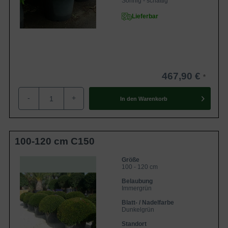
Sonnig - schattig
Lieferbar
467,90 €
-
+
In den
Warenkorb
100-120 cm C150
Größe
100 - 120 cm
Belaubung
Immergrün
Blatt- / Nadelfarbe
Dunkelgrün
Standort