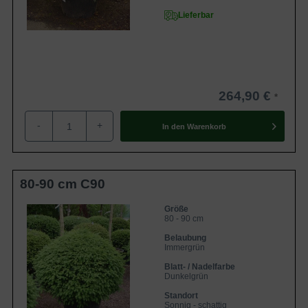
Lieferbar
264,90 €
-
+
In den
Warenkorb
80-90 cm C90
Größe
80 - 90 cm
Belaubung
Immergrün
Blatt- / Nadelfarbe
Dunkelgrün
Standort
Sonnig - schattig