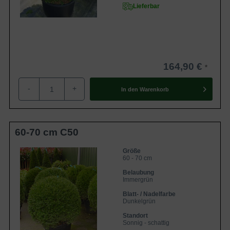
Lieferbar
164,90 €
-
+
In den
Warenkorb
60-70 cm C50
Größe
60 - 70 cm
Belaubung
Immergrün
Blatt- / Nadelfarbe
Dunkelgrün
Standort
Sonnig - schattig