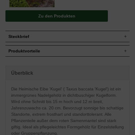
Zu den Produkten
Steckbrief
Jährl.
Bis zu 20 cm
Produktvorteile
Zuwachs
Wuchshöhe
10 bis 15 m (ohne künstlichen Beschnitt)
extrem frosthart und windfest
Wuchsbreite
8 bis 12 m (ohne künstlichen Beschnitt)
verzeiht jeglichen Rückschnitt
standorttolerant
In diesem Fall zur dichtbuschigen Kugel
Überblick
Wuchsform
sehr langlebig und pflegeleicht
geformt
extrem robust und anspruchslos
Blatt
Nadeln, gekrümmt, frischgrün
starke, widerstandsfähige Wurzeln
Die Heimische Eibe 'Kugel' ( Taxus baccata 'Kugel') ist ein
verträgt keine extreme Trockenheit
Frucht
Rote Beeren, nicht zum Verzehr geeignet
immergrünes Nadelgehölz in dichtbuschiger Kugelform.
verträgt keine Staunässe
Blüte
Gelbe Köpfchen, im März und April
geringer Jahreszuwachs
Wird ohne Schnitt bis 15 m hoch und 12 m breit,
Bevorzugt frische bis feuchte, gut
Jahreszuwachs ca. 20 cm. Bevorzugt sonnige bis schattige
Boden
durchlässige und nahrhafte Untergründe,
Standorte, extrem frosthart und standorttolerant. Alle
insgesamt jedoch standorttolerant
Pflanzenteile außer dem roten Samenmantel sind stark
Standort
Sonnig bis schattig
giftig. Ideal als pflegeleichtes Formgehölz für Einzelstellung
Einzelelement, Gruppenbepflanzung,
Verwendung
oder Gruppenpflanzung.
Alleebereich, Kübelpflanze, Paarelement