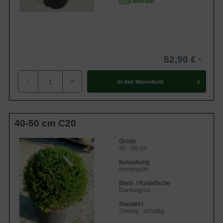
Lieferbar
Kinder und Haustiere sollte man von Eiben fernhalten; vor
allem die leuchtend roten Beeren wirken sehr anziehend.
Die Pflanze enthält den giftigen Stoff Taxin. Darüber hinaus
sind in unserem Sortiment verschiedene
ungiftige
Heckenpflanzen
erhältlich.
52,90 €
Was kostet Taxus baccata 'Kugelform' ?
-
+
In den
Warenkorb
Der Preis ist zum einen abhängig von der
Wurzelverpackung und zum anderen von der Größe der
Pflanze. Informationen über
40-50 cm C20
unsere
Wurzelverpackungen
sind auf unserem Blog zu
finden. Des Weiteren ist unsere preisgünstige
Größe
40 - 50 cm
wurzelnackte Ware für wenige Wochen im Frühjahr und
Belaubung
Herbst verfügbar. In folgender Tabelle sind einige Beispiele
Immergrün
der Heimischen Eibe 'Kugelform' mit Preisangaben
Blatt- / Nadelfarbe
aufgeführt:
Dunkelgrün
Standort
Größe und
Sonnig - schattig
Name
Preis
Wurzelverpackung