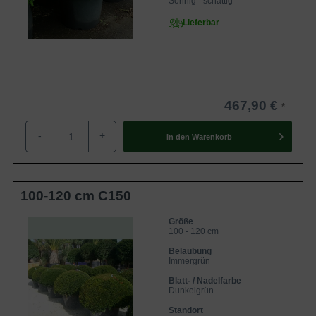
Sonnig - schattig
Lieferbar
467,90 €
-
+
In den
Warenkorb
100-120 cm C150
Größe
100 - 120 cm
Belaubung
Immergrün
Blatt- / Nadelfarbe
Dunkelgrün
Standort