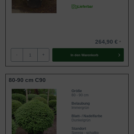
Lieferbar
264,90 €
-
+
In den
Warenkorb
80-90 cm C90
Größe
80 - 90 cm
Belaubung
Immergrün
Blatt- / Nadelfarbe
Dunkelgrün
Standort
Sonnig - schattig