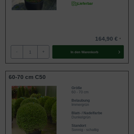
Lieferbar
164,90 €
-
+
In den
Warenkorb
60-70 cm C50
Größe
60 - 70 cm
Belaubung
Immergrün
Blatt- / Nadelfarbe
Dunkelgrün
Standort
Sonnig - schattig