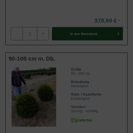
Winter gut zu überbrücken. Im Frühjahr ist es der Pflanze
daher möglich, zügig mit dem Wachstum zu beginnen.
Wenn Sie als Gärtner eine Pflanzung im Frühjahr
378,90 €
bevorzugen, ist es im Falle der
Taxus baccata
-
+
'Kugeln'
ebenso umsetzbar. Sie müssen bei einer
In den
Warenkorb
Frühjahrspflanzung beachten, dass der Boden nicht mehr
gefroren sein darf und noch keine zu sommerlichen
Temperaturen begonnen haben. Neben einer
90-100 cm m. Db.
Herbstpflanzung und einer Frühjahrspflanzung ist es im
Falle der Containerware sogar möglich das ganze Jahr
Größe
90 - 100 cm
über zu Pflanzen. Einzige Ausnahme ist, dass der Boden
Belaubung
nicht gefroren sein darf. Auf unserem Blog finden Sie
Immergrün
alle
Informationen zu den verschiedenen
Blatt- / Nadelfarbe
Wurzelverpackungen
zusammengefasst.
Dunkelgrün
Standort
Sonnig - schattig
Rückschnitt
Lieferbar
Generell ist die
Taxus baccata in 'Kugelform'
ein sehr
pflegeleichtes Exemplar. Hinzu kommt, dass die Eiben