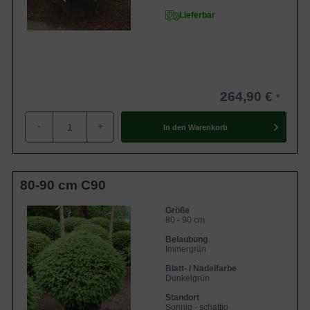
Lieferbar
264,90 €
-
+
In den
Warenkorb
80-90 cm C90
Größe
80 - 90 cm
Belaubung
Immergrün
Blatt- / Nadelfarbe
Dunkelgrün
Standort
Sonnig - schattig