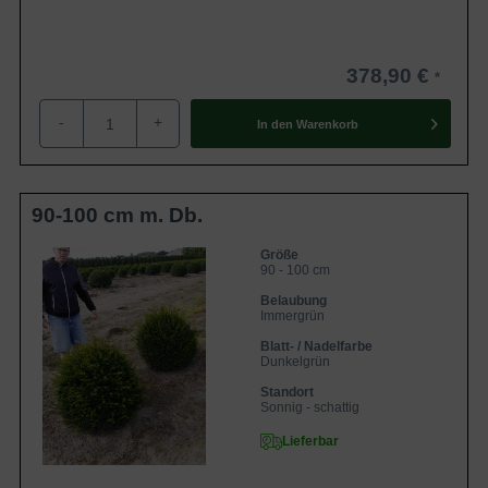
Winter gut zu überbrücken. Im Frühjahr ist es der Pflanze
daher möglich, zügig mit dem Wachstum zu beginnen.
Wenn Sie als Gärtner eine Pflanzung im Frühjahr
378,90 €
bevorzugen, ist es im Falle der
Taxus baccata
-
+
'Kugeln'
ebenso umsetzbar. Sie müssen bei einer
In den
Warenkorb
Frühjahrspflanzung beachten, dass der Boden nicht mehr
gefroren sein darf und noch keine zu sommerlichen
Temperaturen begonnen haben. Neben einer
90-100 cm m. Db.
Herbstpflanzung und einer Frühjahrspflanzung ist es im
Falle der Containerware sogar möglich das ganze Jahr
Größe
90 - 100 cm
über zu Pflanzen. Einzige Ausnahme ist, dass der Boden
Belaubung
nicht gefroren sein darf. Auf unserem Blog finden Sie
Immergrün
alle
Informationen zu den verschiedenen
Blatt- / Nadelfarbe
Wurzelverpackungen
zusammengefasst.
Dunkelgrün
Standort
Sonnig - schattig
Rückschnitt
Lieferbar
Generell ist die
Taxus baccata in 'Kugelform'
ein sehr
pflegeleichtes Exemplar. Hinzu kommt, dass die Eiben