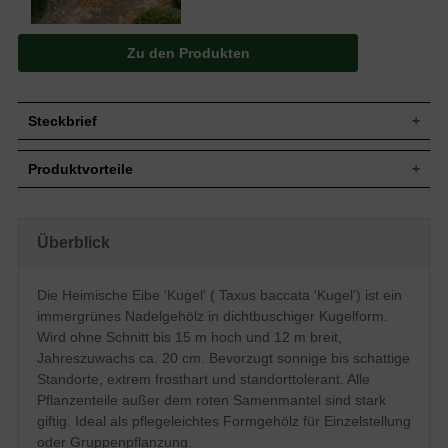
Zu den Produkten
Steckbrief
Jährl.
Bis zu 20 cm
Produktvorteile
Zuwachs
Wuchshöhe
10 bis 15 m (ohne künstlichen Beschnitt)
extrem frosthart und windfest
Wuchsbreite
8 bis 12 m (ohne künstlichen Beschnitt)
verzeiht jeglichen Rückschnitt
standorttolerant
In diesem Fall zur dichtbuschigen Kugel
Überblick
Wuchsform
sehr langlebig und pflegeleicht
geformt
extrem robust und anspruchslos
Blatt
Nadeln, gekrümmt, frischgrün
starke, widerstandsfähige Wurzeln
Die Heimische Eibe 'Kugel' ( Taxus baccata 'Kugel') ist ein
verträgt keine extreme Trockenheit
Frucht
Rote Beeren, nicht zum Verzehr geeignet
immergrünes Nadelgehölz in dichtbuschiger Kugelform.
verträgt keine Staunässe
Blüte
Gelbe Köpfchen, im März und April
geringer Jahreszuwachs
Wird ohne Schnitt bis 15 m hoch und 12 m breit,
Bevorzugt frische bis feuchte, gut
Jahreszuwachs ca. 20 cm. Bevorzugt sonnige bis schattige
Boden
durchlässige und nahrhafte Untergründe,
Standorte, extrem frosthart und standorttolerant. Alle
insgesamt jedoch standorttolerant
Pflanzenteile außer dem roten Samenmantel sind stark
Standort
Sonnig bis schattig
giftig. Ideal als pflegeleichtes Formgehölz für Einzelstellung
Einzelelement, Gruppenbepflanzung,
Verwendung
oder Gruppenpflanzung.
Alleebereich, Kübelpflanze, Paarelement