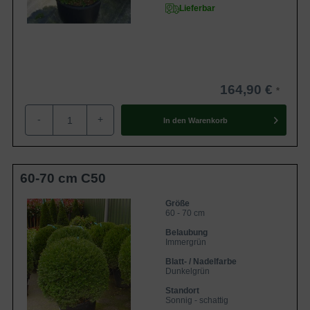
Lieferbar
164,90 €
-
+
In den
Warenkorb
60-70 cm C50
Größe
60 - 70 cm
Belaubung
Immergrün
Blatt- / Nadelfarbe
Dunkelgrün
Standort
Sonnig - schattig