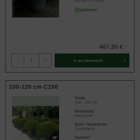
Sonnig - schattig
Lieferbar
467,90 €
-
+
In den
Warenkorb
100-120 cm C150
Größe
100 - 120 cm
Belaubung
Immergrün
Blatt- / Nadelfarbe
Dunkelgrün
Standort