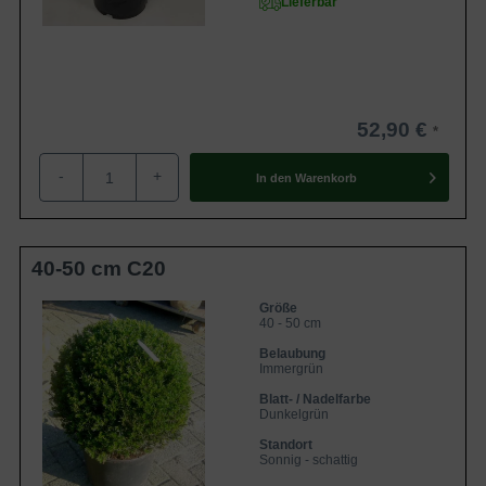
Lieferbar
Kinder und Haustiere sollte man von Eiben fernhalten; vor
allem die leuchtend roten Beeren wirken sehr anziehend.
Die Pflanze enthält den giftigen Stoff Taxin. Darüber hinaus
sind in unserem Sortiment verschiedene
ungiftige
Heckenpflanzen
erhältlich.
52,90 €
Was kostet Taxus baccata 'Kugelform' ?
-
+
In den
Warenkorb
Der Preis ist zum einen abhängig von der
Wurzelverpackung und zum anderen von der Größe der
Pflanze. Informationen über
40-50 cm C20
unsere
Wurzelverpackungen
sind auf unserem Blog zu
finden. Des Weiteren ist unsere preisgünstige
Größe
40 - 50 cm
wurzelnackte Ware für wenige Wochen im Frühjahr und
Belaubung
Herbst verfügbar. In folgender Tabelle sind einige Beispiele
Immergrün
der Heimischen Eibe 'Kugelform' mit Preisangaben
Blatt- / Nadelfarbe
aufgeführt:
Dunkelgrün
Standort
Größe und
Sonnig - schattig
Name
Preis
Wurzelverpackung