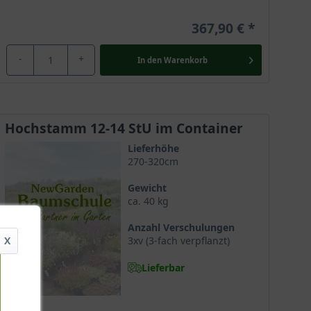
367,90 €
-
+
In den
Warenkorb
Hochstamm 12-14 StU im Container
Lieferhöhe
270-320cm
Gewicht
ca. 40 kg
Anzahl Verschulungen
X
3xv (3-fach verpflanzt)
Lieferbar