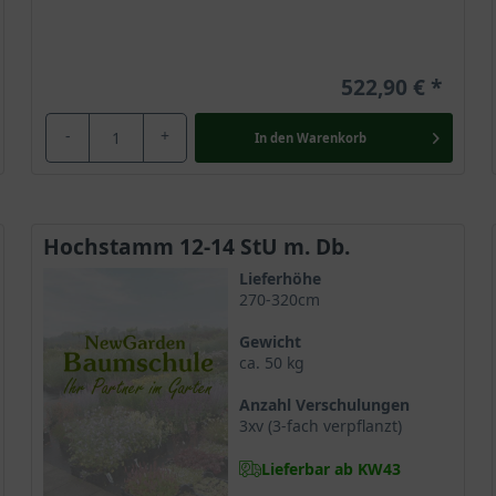
522,90 €
-
+
In den
Warenkorb
Hochstamm 12-14 StU m. Db.
Lieferhöhe
270-320cm
Gewicht
ca. 50 kg
Anzahl Verschulungen
3xv (3-fach verpflanzt)
Lieferbar ab KW43