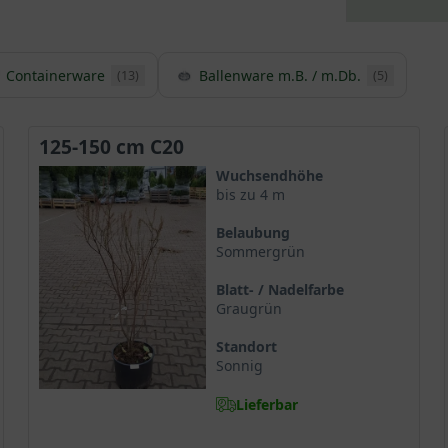
Containerware
Ballenware m.B. / m.Db.
(13)
(5)
125-150 cm C20
Wuchsendhöhe
bis zu 4 m
Belaubung
Sommergrün
Blatt- / Nadelfarbe
Graugrün
Standort
Sonnig
Lieferbar