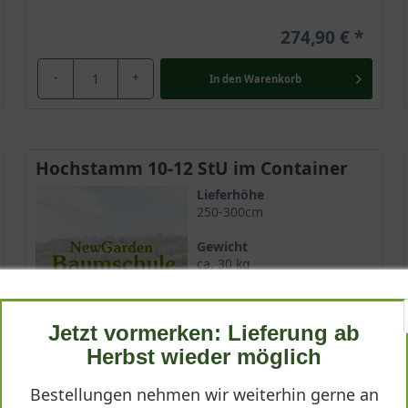
274,90 €
-
+
In den
Warenkorb
Hochstamm 10-12 StU im Container
Lieferhöhe
250-300cm
Gewicht
ca. 30 kg
Anzahl Verschulungen
3xv (3-fach verpflanzt)
Jetzt vormerken: Lieferung ab
Lieferbar
Herbst wieder möglich
Bestellungen nehmen wir weiterhin gerne an