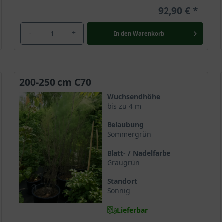
92,90 €
-
+
In den
Warenkorb
200-250 cm C70
Wuchsendhöhe
bis zu 4 m
Belaubung
Sommergrün
Blatt- / Nadelfarbe
Graugrün
Standort
Sonnig
Lieferbar