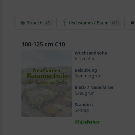
Strauch
Hochstamm / Baum
(6)
(12)
100-125 cm C10
Wuchsendhöhe
bis zu 4 m
Belaubung
Sommergrün
Blatt- / Nadelfarbe
Graugrün
Standort
Sonnig
Lieferbar