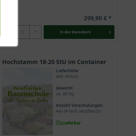
299,90 €
-
+
In den
Warenkorb
Hochstamm 18-20 StU im Container
Lieferhöhe
400-450cm
Gewicht
ca. 80 kg
Anzahl Verschulungen
4xv (4-fach verpflanzt)
Lieferbar