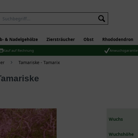
b- & Nadelgehölze
Ziersträucher
Obst
Rhododendron
Kauf auf Rechnung
Anwuchsgarantie
er
Tamariske - Tamarix
Tamariske
Wuchs
Wuchshöhe