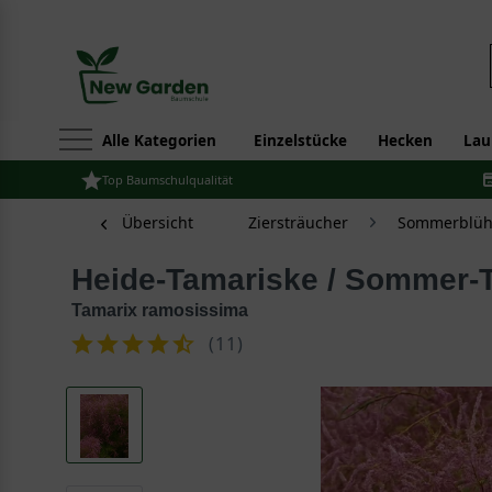
Alle Kategorien
Einzelstücke
Hecken
Lau
Top Baumschulqualität
Übersicht
Ziersträucher
Sommerblüh
Heide-Tamariske / Sommer-
Tamarix ramosissima
(
11
)