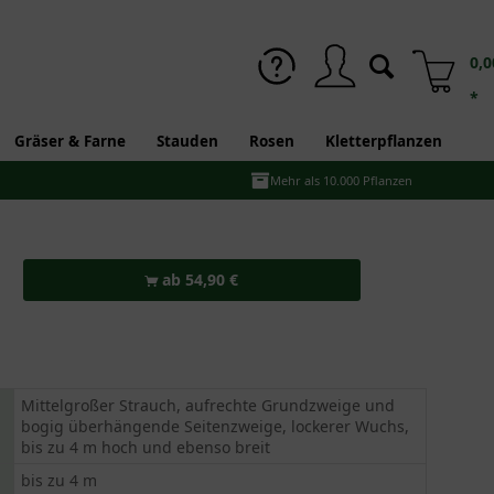
0,0
*
Gräser & Farne
Stauden
Rosen
Kletterpflanzen
Mehr als 10.000 Pflanzen
ab 54,90 €
Mittelgroßer Strauch, aufrechte Grundzweige und
bogig überhängende Seitenzweige, lockerer Wuchs,
bis zu 4 m hoch und ebenso breit
bis zu 4 m