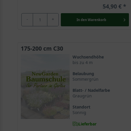
54,90 €
-
+
In den
Warenkorb
175-200 cm C30
Wuchsendhöhe
bis zu 4 m
Belaubung
Sommergrün
Blatt- / Nadelfarbe
Graugrün
Standort
Sonnig
Lieferbar