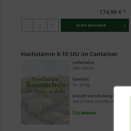
174,90 €
-
+
In den
Warenkorb
Hochstamm 8-10 StU im Container
Lieferhöhe
200-250cm
Gewicht
ca. 20 kg
Anzahl Verschulungen
2xv (2-fach verpflanzt)
Lieferbar