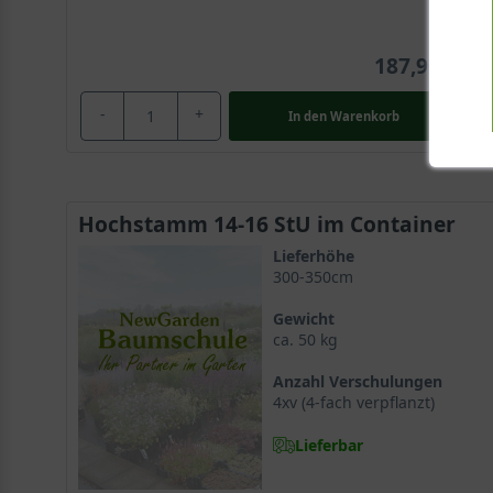
187,90 €
-
+
In den
Warenkorb
Hochstamm 14-16 StU im Container
Lieferhöhe
300-350cm
Gewicht
ca. 50 kg
Anzahl Verschulungen
4xv (4-fach verpflanzt)
Lieferbar