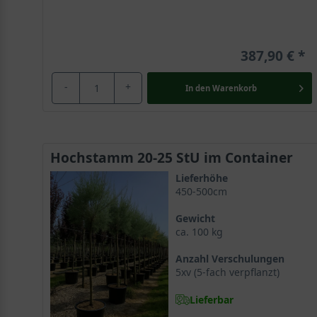
387,90 €
-
+
In den
Warenkorb
Hochstamm 20-25 StU im Container
Lieferhöhe
450-500cm
Gewicht
ca. 100 kg
Anzahl Verschulungen
5xv (5-fach verpflanzt)
Lieferbar