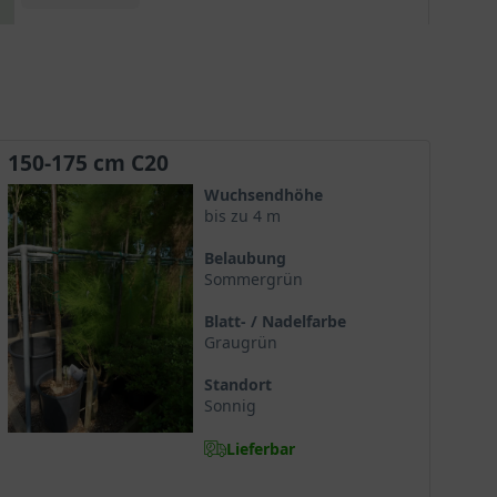
Windfestigkeit. Ebenso kann man die Pflanzen
neben den gewöhnlichen Gartenstandorten auch
für den küstennahen Bereich verwenden.
Eleganter Spätsommerblüher!
150-175 cm C20
Wuchsendhöhe
bis zu 4 m
Belaubung
Sommergrün
Blatt- / Nadelfarbe
Graugrün
Standort
Sonnig
Lieferbar