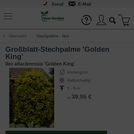
Anruf
Übersicht
Stechpalme - Ilex
Großblatt-Stechpalme 'Golden
King'
Ilex altaclerensis 'Golden King'
Immergrün
Halbschattig
3 - 5 m
39,95 €
ab