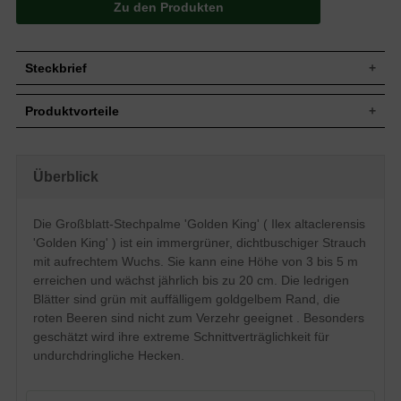
Zu den Produkten
Steckbrief
Jährl.
Bis zu 20 cm
Produktvorteile
Zuwachs
Wuchshöhe
3 bis 5 m
pflegeleicht
Wuchsbreite
3 bis 5 m
standorttolerant
robust
Aufrecht und relativ breit, dichtbuschig,
Überblick
Wuchsform
ansprechender Fruchtschmuck
mit locker abstehenden Zweigen
sehr auffälliges Laub
Immergrün, eiförmig, ledrig, grün mit
schnittverträglich
Blatt
Die Großblatt-Stechpalme 'Golden King' ( Ilex altaclerensis
goldgelbem Rand, bis zu 6 cm lang
trockenheitsresistent
'Golden King' ) ist ein immergrüner, dichtbuschiger Strauch
bildet undurchdringliche Hecken
Rote kugelige Beeren, nicht zum Verzehr
Frucht
verträgt keine Staunässe
geeignet
mit aufrechtem Wuchs. Sie kann eine Höhe von 3 bis 5 m
beschränkt frosthart
erreichen und wächst jährlich bis zu 20 cm. Die ledrigen
Blüte
Weiß, im Mai
Blätter sind grün mit auffälligem goldgelbem Rand, die
Mäßig trockene bis frische, humose
Boden
Untergründe
roten Beeren sind nicht zum Verzehr geeignet . Besonders
Standort
Sonnig bis halbschattig
geschätzt wird ihre extreme Schnittverträglichkeit für
undurchdringliche Hecken.
Heckenpflanze, Solitärelement,
Verwendung
Formgehölz
Die Ilex atlaclerensis 'Golden King' gehört