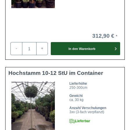
312,90 €
-
+
In den
Warenkorb
Hochstamm 10-12 StU im Container
Lieferhöhe
250-300cm
Gewicht
ca. 30 kg
Anzahl Verschulungen
3xv (3-fach verpflanzt)
Lieferbar