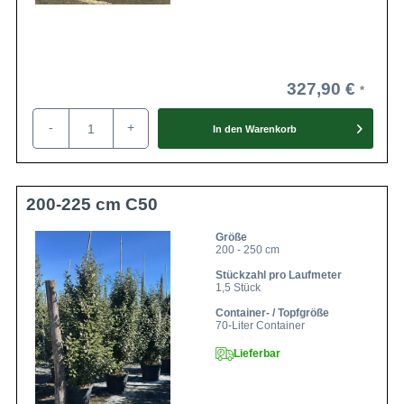
327,90 €
-
+
In den
Warenkorb
200-225 cm C50
Größe
200 - 250 cm
Stückzahl pro Laufmeter
1,5 Stück
Container- / Topfgröße
70-Liter Container
Lieferbar