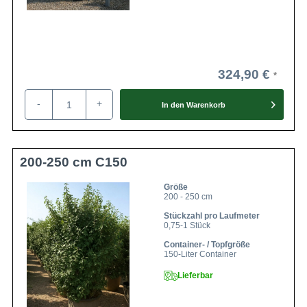
324,90 €
-
+
In den
Warenkorb
200-250 cm C150
Größe
200 - 250 cm
Stückzahl pro Laufmeter
0,75-1 Stück
Container- / Topfgröße
150-Liter Container
Lieferbar