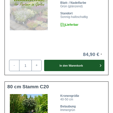
Blatt- / Nadelfarbe
Grün (glänzend)
Standort
Sonnig-halbschattig
Lieferbar
84,90 €
-
+
In den
Warenkorb
80 cm Stamm C20
Kronengröße
40-50 cm
Belaubung
Immergrün