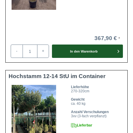
367,90 €
-
+
In den
Warenkorb
Hochstamm 12-14 StU im Container
Lieferhöhe
270-320cm
Gewicht
ca. 40 kg
Anzahl Verschulungen
3xv (3-fach verpflanzt)
Lieferbar