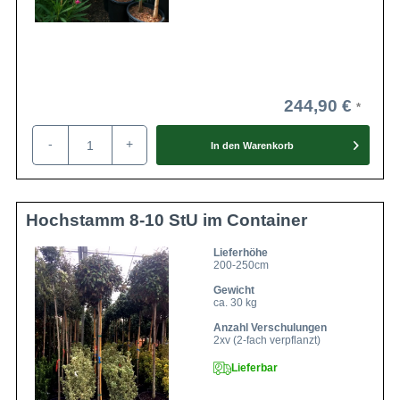
244,90 €
-
+
In den
Warenkorb
Hochstamm 8-10 StU im Container
Lieferhöhe
200-250cm
Gewicht
ca. 30 kg
Anzahl Verschulungen
2xv (2-fach verpflanzt)
Lieferbar