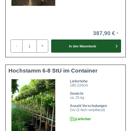
387,90 €
-
+
In den
Warenkorb
Hochstamm 6-8 StU im Container
Lieferhöhe
180-220cm
Gewicht
ca. 25 kg
Anzahl Verschulungen
2xv (2-fach verpflanzt)
Lieferbar