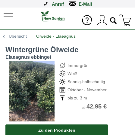
Anruf
Übersicht
Ölweide - Elaeagnus
Wintergrüne Ölweide
Elaeagnus ebbingei
Immergrün
Weiß
Sonnig-halbschattig
Oktober - November
bis zu 3 m
42,95 €
ab
Zu den Produkten