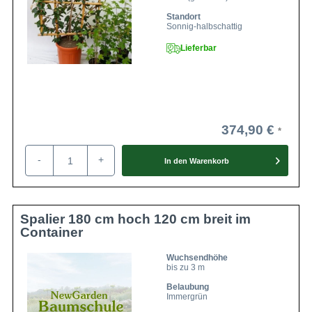
Standort
Sonnig-halbschattig
Lieferbar
374,90 €
-
+
In den
Warenkorb
Spalier 180 cm hoch 120 cm breit im
Container
Wuchsendhöhe
bis zu 3 m
Belaubung
Immergrün