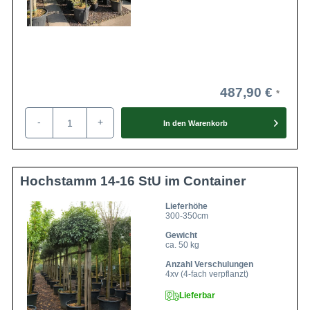
487,90 €
-
+
In den
Warenkorb
Hochstamm 14-16 StU im Container
Lieferhöhe
300-350cm
Gewicht
ca. 50 kg
Anzahl Verschulungen
4xv (4-fach verpflanzt)
Lieferbar