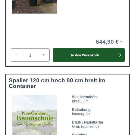
644,90 €
-
+
In den
Warenkorb
Spalier 120 cm hoch 80 cm breit im
Container
Wuchsendhöhe
bis zu 3 m
Belaubung
Immergrün
Blatt- / Nadelfarbe
Grün (glänzend)