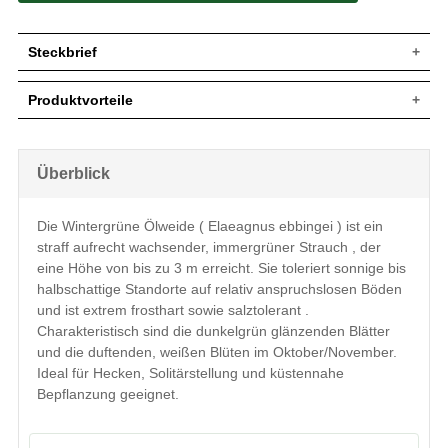
Steckbrief
Jährl.
Bis zu 30 cm
Produktvorteile
Zuwachs
Wuchshöhe
Bis zu 3 m
extrem frosthart und windfest
Wuchsbreite
2 bis 3 m
sehr langlebig und pflegeleicht
extrem robust und anspruchslos
Wuchsform
Straff, aufrecht wachsender Strauch
Überblick
verträgt Hitze- und Trockenperioden
Immergrün, dunkelgrün glänzend, bis zu 6
erstaunlich gut
Blatt
cm lang
sehr schnittverträglich
Die Wintergrüne Ölweide ( Elaeagnus ebbingei ) ist ein
optimal für küstennahe
Frucht
Fruchtlos
straff aufrecht wachsender, immergrüner Strauch , der
Bepflanzung (salztolerant)
Weiß, unauffällig, duftend, Oktober/
geringer Jahreszuwachs
Blüte
eine Höhe von bis zu 3 m erreicht. Sie toleriert sonnige bis
November
halbschattige Standorte auf relativ anspruchslosen Böden
Blütezeit
Oktober - November
und ist extrem frosthart sowie salztolerant .
relativ anspruchslos, toleriert sauren bis
Boden
Charakteristisch sind die dunkelgrün glänzenden Blätter
alkalischen Untergrund
und die duftenden, weißen Blüten im Oktober/November.
Standort
Sonnig bis halbschattig
Ideal für Hecken, Solitärstellung und küstennahe
Solitärelement, Heckenpflanze,
Verwendung
Bepflanzung geeignet.
Gruppengehölz, Kübelbepflanzung
Unser Elaeagnus ebbingei ist eine eher
selten zu sehende Heckenoption in