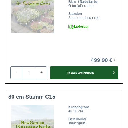
Blatt- / Nadelfarbe
Grün (glänzend)
Standort
Sonnig-halbschattig
Lieferbar
499,90 €
-
+
In den
Warenkorb
80 cm Stamm C15
Kronengröße
40-50 cm
Belaubung
Immergrün