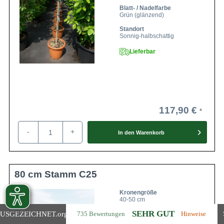
Blatt- / Nadelfarbe
Grün (glänzend)
Standort
Sonnig-halbschattig
Lieferbar
117,90 €
-
+
In den
Warenkorb
80 cm Stamm C25
Kronengröße
40-50 cm
SEHR GUT
USGEZEICHNET
.org
735 Bewertungen
Belaubung
Hinweise
Immergrün