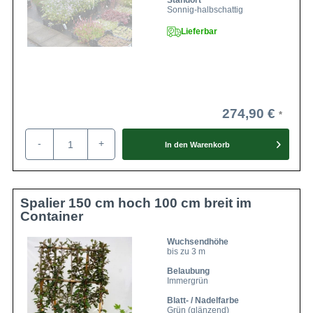
Standort
Sonnig-halbschattig
Lieferbar
274,90 €
-
+
In den
Warenkorb
Spalier 150 cm hoch 100 cm breit im
Container
Wuchsendhöhe
bis zu 3 m
Belaubung
Immergrün
Blatt- / Nadelfarbe
Grün (glänzend)