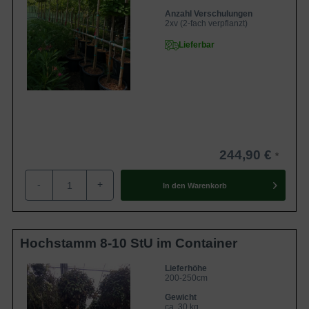
Anzahl Verschulungen
2xv (2-fach verpflanzt)
Lieferbar
244,90 €
-
+
In den
Warenkorb
Hochstamm 8-10 StU im Container
Lieferhöhe
200-250cm
Gewicht
ca. 30 kg