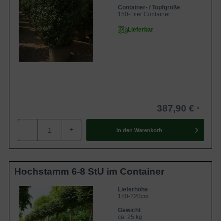
Container- / Topfgröße
150-Liter Container
Lieferbar
387,90 €
-
+
In den
Warenkorb
Hochstamm 6-8 StU im Container
Lieferhöhe
180-220cm
Gewicht
ca. 25 kg