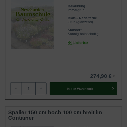
Belaubung
Immergrün
Blatt- / Nadelfarbe
Grün (glänzend)
Standort
Sonnig-halbschattig
Lieferbar
274,90 €
-
+
In den
Warenkorb
Spalier 150 cm hoch 100 cm breit im
Container