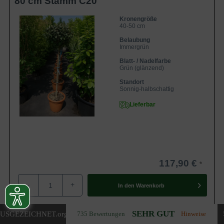
80 cm Stamm C20
Kronengröße
40-50 cm
Belaubung
Immergrün
Blatt- / Nadelfarbe
Grün (glänzend)
Standort
Sonnig-halbschattig
Lieferbar
117,90 €
-
+
In den
Warenkorb
SEHR GUT
USGEZEICHNET
.org
735 Bewertungen
Hinweise