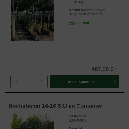
ca. 40 kg
Anzahl Verschulungen
3xv (3-fach verpflanzt)
Lieferbar
487,90 €
-
+
In den
Warenkorb
Hochstamm 14-16 StU im Container
Lieferhöhe
300-350cm
Gewicht