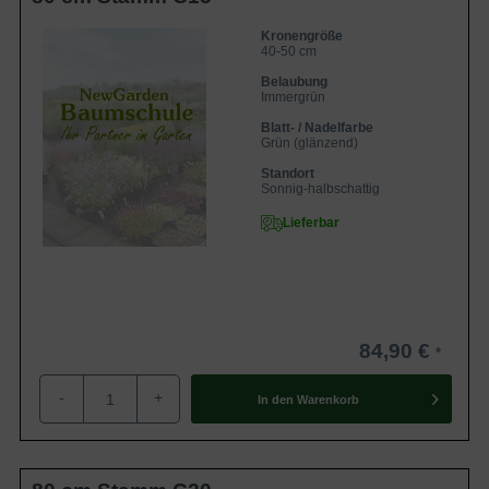
Kronengröße
40-50 cm
Belaubung
Immergrün
Blatt- / Nadelfarbe
Grün (glänzend)
Standort
Sonnig-halbschattig
Lieferbar
84,90 €
-
+
In den
Warenkorb