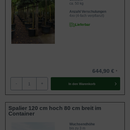
ca. 50 kg
Anzahl Verschulungen
4xv (4-fach verpflanzt)
Lieferbar
644,90 €
-
+
In den
Warenkorb
Spalier 120 cm hoch 80 cm breit im
Container
Wuchsendhöhe
bis zu 3 m