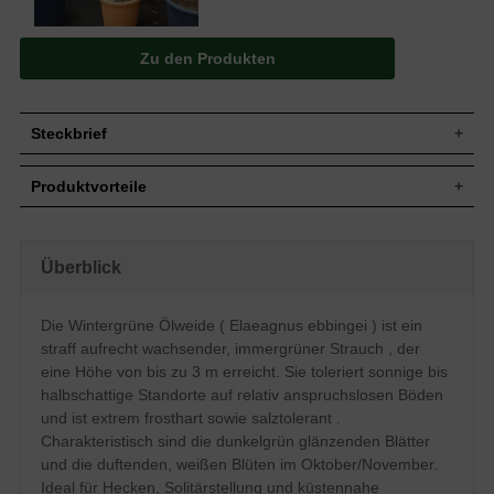
Zu den Produkten
Steckbrief
Jährl.
Bis zu 30 cm
Produktvorteile
Zuwachs
Wuchshöhe
Bis zu 3 m
extrem frosthart und windfest
Wuchsbreite
2 bis 3 m
sehr langlebig und pflegeleicht
extrem robust und anspruchslos
Wuchsform
Straff, aufrecht wachsender Strauch
Überblick
verträgt Hitze- und Trockenperioden
Immergrün, dunkelgrün glänzend, bis zu 6
erstaunlich gut
Blatt
cm lang
sehr schnittverträglich
Die Wintergrüne Ölweide ( Elaeagnus ebbingei ) ist ein
optimal für küstennahe
Frucht
Fruchtlos
straff aufrecht wachsender, immergrüner Strauch , der
Bepflanzung (salztolerant)
Weiß, unauffällig, duftend, Oktober/
geringer Jahreszuwachs
Blüte
eine Höhe von bis zu 3 m erreicht. Sie toleriert sonnige bis
November
halbschattige Standorte auf relativ anspruchslosen Böden
Blütezeit
Oktober - November
und ist extrem frosthart sowie salztolerant .
relativ anspruchslos, toleriert sauren bis
Boden
Charakteristisch sind die dunkelgrün glänzenden Blätter
alkalischen Untergrund
und die duftenden, weißen Blüten im Oktober/November.
Standort
Sonnig bis halbschattig
Ideal für Hecken, Solitärstellung und küstennahe