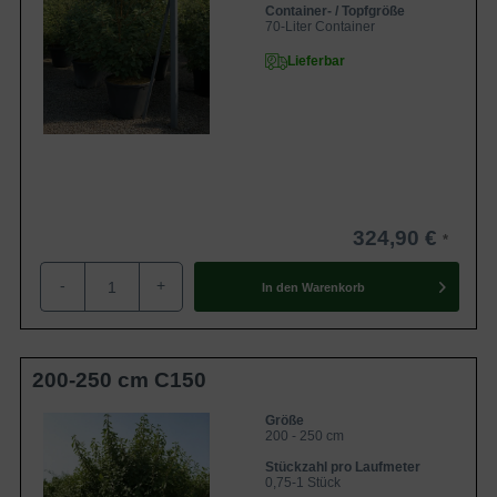
Container- / Topfgröße
70-Liter Container
Lieferbar
324,90 €
-
+
In den
Warenkorb
200-250 cm C150
Größe
200 - 250 cm
Stückzahl pro Laufmeter
0,75-1 Stück