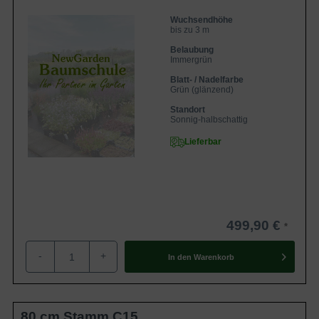
Wuchsendhöhe
bis zu 3 m
Belaubung
Immergrün
Blatt- / Nadelfarbe
Grün (glänzend)
Standort
Sonnig-halbschattig
Lieferbar
499,90 €
-
+
In den
Warenkorb
80 cm Stamm C15