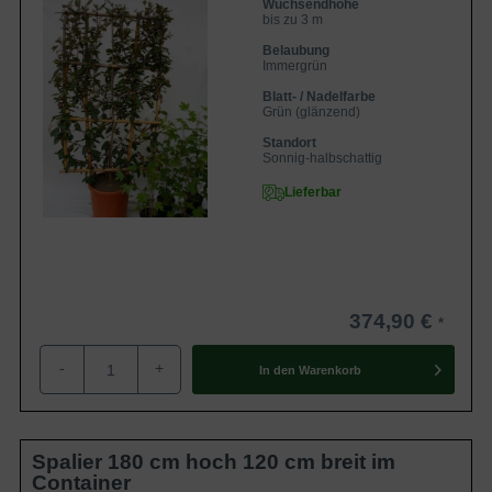
Wuchsendhöhe
bis zu 3 m
Belaubung
Immergrün
Blatt- / Nadelfarbe
Grün (glänzend)
Standort
Sonnig-halbschattig
Lieferbar
374,90 €
-
+
In den
Warenkorb
Spalier 180 cm hoch 120 cm breit im
Container