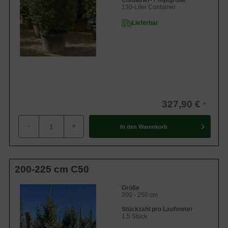
Container- / Topfgröße
Zur Gesamtauswahl Heckenpflanzen
130-Liter Container
Lieferbar
327,90 €
-
+
In den
Warenkorb
200-225 cm C50
Größe
200 - 250 cm
Stückzahl pro Laufmeter
1,5 Stück