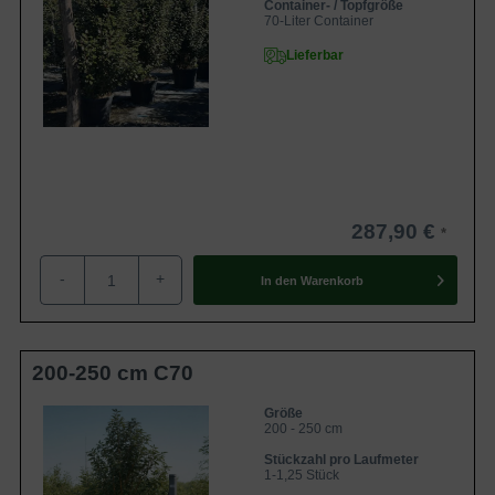
Container- / Topfgröße
70-Liter Container
Lieferbar
287,90 €
-
+
In den
Warenkorb
200-250 cm C70
Größe
200 - 250 cm
Stückzahl pro Laufmeter
1-1,25 Stück