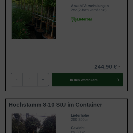
Anzahl Verschulungen
2xv (2-fach verpflanzt)
Lieferbar
244,90 €
-
+
In den
Warenkorb
Hochstamm 8-10 StU im Container
Lieferhöhe
200-250cm
Gewicht
ca. 30 kg