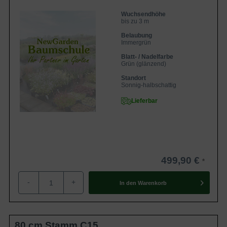
Wuchsendhöhe
bis zu 3 m
Belaubung
Immergrün
Blatt- / Nadelfarbe
Grün (glänzend)
Standort
Sonnig-halbschattig
Lieferbar
499,90 €
-
+
In den
Warenkorb
80 cm Stamm C15