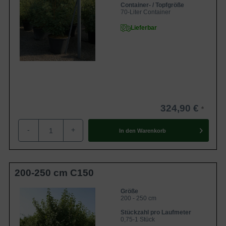
Container- / Topfgröße
70-Liter Container
Lieferbar
324,90 €
-
+
In den
Warenkorb
200-250 cm C150
Größe
200 - 250 cm
Stückzahl pro Laufmeter
0,75-1 Stück