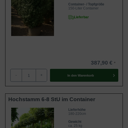
Container- / Topfgröße
150-Liter Container
Lieferbar
387,90 €
-
+
In den
Warenkorb
Hochstamm 6-8 StU im Container
Lieferhöhe
180-220cm
Gewicht
ca. 25 kg