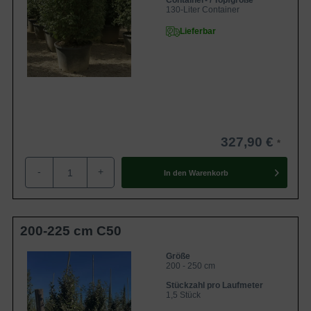
Container- / Topfgröße
Zur Gesamtauswahl Heckenpflanzen
130-Liter Container
Lieferbar
327,90 €
-
+
In den
Warenkorb
200-225 cm C50
Größe
200 - 250 cm
Stückzahl pro Laufmeter
1,5 Stück