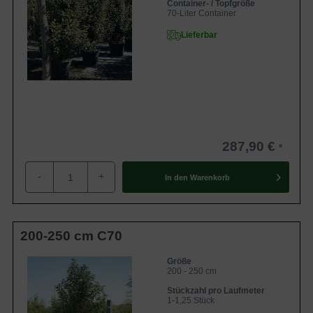
Container- / Topfgröße
70-Liter Container
Lieferbar
287,90 €
-
+
In den
Warenkorb
200-250 cm C70
Größe
200 - 250 cm
Stückzahl pro Laufmeter
1-1,25 Stück