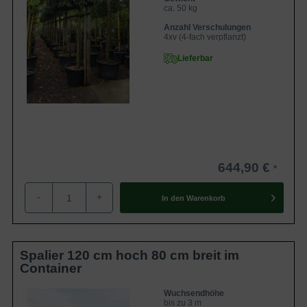
ca. 50 kg
Anzahl Verschulungen
4xv (4-fach verpflanzt)
Lieferbar
644,90 €
-
+
In den
Warenkorb
Spalier 120 cm hoch 80 cm breit im
Container
Wuchsendhöhe
bis zu 3 m