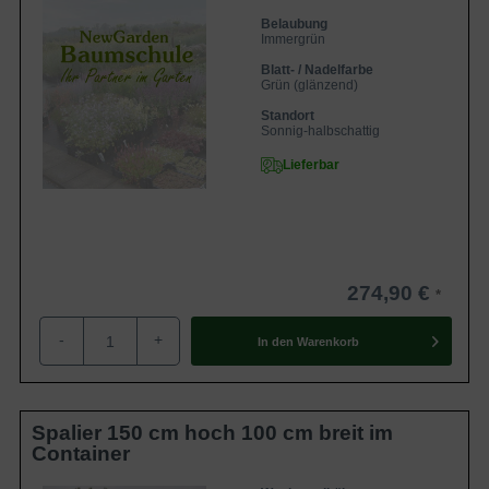
Belaubung
Immergrün
Blatt- / Nadelfarbe
Grün (glänzend)
Standort
Sonnig-halbschattig
Lieferbar
274,90 €
-
+
In den
Warenkorb
Spalier 150 cm hoch 100 cm breit im
Container