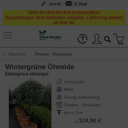
Anruf
Jetzt für den Herbst vorbestellen!
Bestellungen sind weiterhin möglich, Lieferung wieder
ab KW 38.
Übersicht
Ölweide - Elaeagnus
Wintergrüne Ölweide
Elaeagnus ebbingei
Immergrün
Weiß
Sonnig-halbschattig
Oktober - November
bis zu 3 m
324,90 €
ab