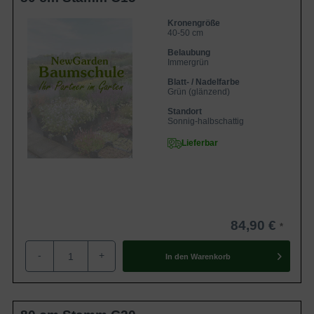
Kronengröße
40-50 cm
Belaubung
Immergrün
Blatt- / Nadelfarbe
Grün (glänzend)
Standort
Sonnig-halbschattig
Lieferbar
84,90 €
-
+
In den
Warenkorb