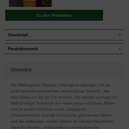
Zu den Produkten
Steckbrief
Jährl.
Bis zu 30 cm
Produktvorteile
Zuwachs
Wuchshöhe
Bis zu 3 m
extrem frosthart und windfest
Wuchsbreite
2 bis 3 m
sehr langlebig und pflegeleicht
extrem robust und anspruchslos
Wuchsform
Straff, aufrecht wachsender Strauch
Überblick
verträgt Hitze- und Trockenperioden
Immergrün, dunkelgrün glänzend, bis zu 6
erstaunlich gut
Blatt
cm lang
sehr schnittverträglich
Die Wintergrüne Ölweide ( Elaeagnus ebbingei ) ist ein
optimal für küstennahe
Frucht
Fruchtlos
straff aufrecht wachsender, immergrüner Strauch , der
Bepflanzung (salztolerant)
Weiß, unauffällig, duftend, Oktober/
geringer Jahreszuwachs
Blüte
eine Höhe von bis zu 3 m erreicht. Sie toleriert sonnige bis
November
halbschattige Standorte auf relativ anspruchslosen Böden
Blütezeit
Oktober - November
und ist extrem frosthart sowie salztolerant .
relativ anspruchslos, toleriert sauren bis
Boden
Charakteristisch sind die dunkelgrün glänzenden Blätter
alkalischen Untergrund
und die duftenden, weißen Blüten im Oktober/November.
Standort
Sonnig bis halbschattig
Ideal für Hecken, Solitärstellung und küstennahe