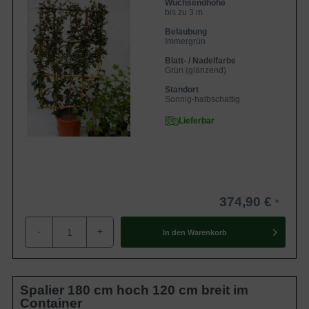
Wuchsendhöhe
bis zu 3 m
Belaubung
Immergrün
Blatt- / Nadelfarbe
Grün (glänzend)
Standort
Sonnig-halbschattig
Lieferbar
374,90 €
-
+
In den
Warenkorb
Spalier 180 cm hoch 120 cm breit im
Container