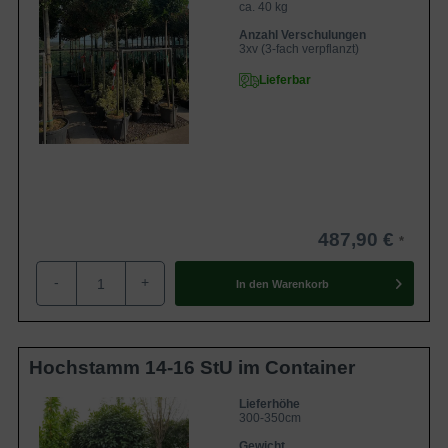
ca. 40 kg
Anzahl Verschulungen
3xv (3-fach verpflanzt)
Lieferbar
487,90 €
-
+
In den
Warenkorb
Hochstamm 14-16 StU im Container
Lieferhöhe
300-350cm
Gewicht