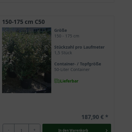
150-175 cm C50
r Pflanze ideale Bedingungen für ein kräftiges
ein Großteil der Ölweiden im Container geliefert wird,
Größe
150 - 175 cm
Stückzahl pro Laufmeter
1,5 Stück
 Vor allem im Frühling und bei frisch gepflanzten
Container- / Topfgröße
50-Liter Container
Lieferbar
r trocken bleiben, muss zusätzlich zur Gießkanne
um Wachstum anregt. Bei einer frühen
Frühjahr kann die Pflanze so ihre Kraft für den
187,90 €
-
+
In den
Warenkorb