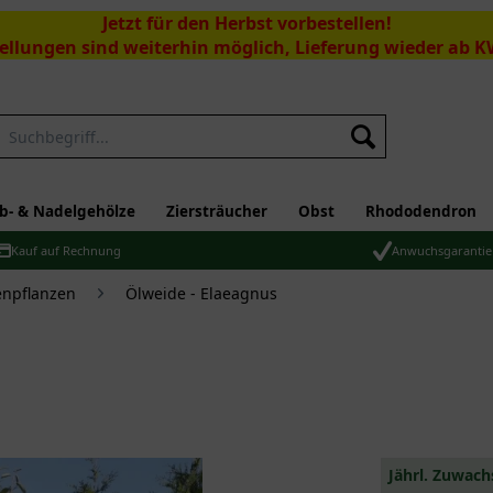
Jetzt für den Herbst vorbestellen!
ellungen sind weiterhin möglich, Lieferung wieder ab K
Suchen
b- & Nadelgehölze
Ziersträucher
Obst
Rhododendron
Kauf auf Rechnung
Anwuchsgarantie
npflanzen
Ölweide - Elaeagnus
Jährl. Zuwach