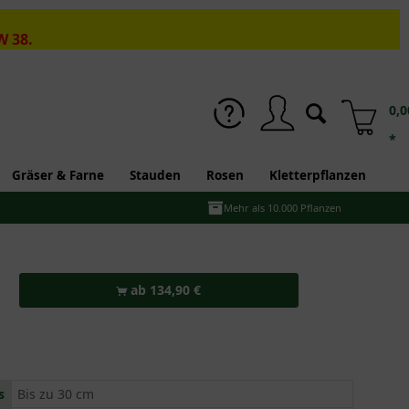
W 38.
0,0
*
Gräser & Farne
Stauden
Rosen
Kletterpflanzen
Mehr als 10.000 Pflanzen
ab 134,90 €
s
Bis zu 30 cm