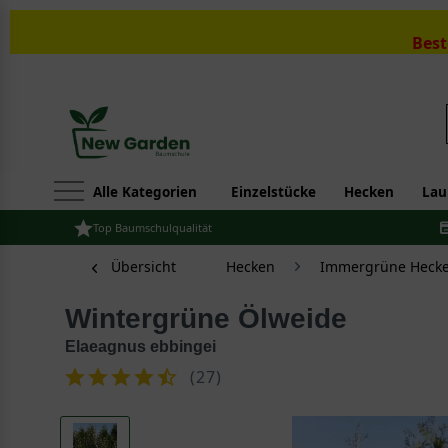
Best
Alle Kategorien
Einzelstücke
Hecken
Lau
Top Baumschulqualität
Übersicht
Hecken
Immergrüne Hecke
Wintergrüne Ölweide
Elaeagnus ebbingei
(
27
)