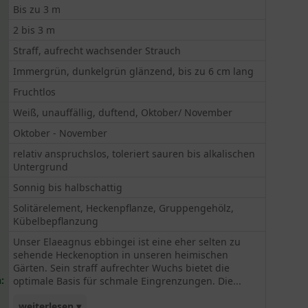
Bis zu 3 m
2 bis 3 m
Straff, aufrecht wachsender Strauch
Immergrün, dunkelgrün glänzend, bis zu 6 cm lang
Fruchtlos
Weiß, unauffällig, duftend, Oktober/ November
Oktober - November
relativ anspruchslos, toleriert sauren bis alkalischen
Untergrund
Sonnig bis halbschattig
Solitärelement, Heckenpflanze, Gruppengehölz,
Kübelbepflanzung
Unser Elaeagnus ebbingei ist eine eher selten zu
sehende Heckenoption in unseren heimischen
Gärten. Sein straff aufrechter Wuchs bietet die
:
optimale Basis für schmale Eingrenzungen. Die...
weiterlesen ▾