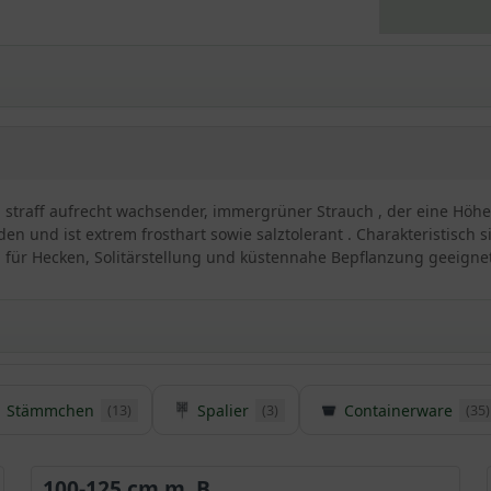
 straff aufrecht wachsender, immergrüner Strauch , der eine Höhe v
en und ist extrem frosthart sowie salztolerant . Charakteristisch
 für Hecken, Solitärstellung und küstennahe Bepflanzung geeignet
Stämmchen
Spalier
Containerware
(13)
(3)
(35)
 Elaeagnus ebbingei
er Anblick in den heimischen Gärten und versprüht einen ganz be
s zu 3 m Wuchshöhe verzeichnet, verwendet zu werden. Die Sorten 
100-125 cm m. B.