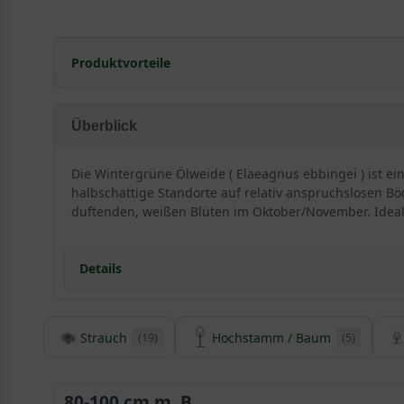
Produktvorteile
extrem frosthart und windfest
sehr langlebig und pflegeleicht
Überblick
extrem robust und anspruchslos
verträgt Hitze- und Trockenperioden
Die Wintergrüne Ölweide ( Elaeagnus ebbingei ) ist ein
erstaunlich gut
halbschattige Standorte auf relativ anspruchslosen Böd
sehr schnittverträglich
duftenden, weißen Blüten im Oktober/November. Ideal
optimal für küstennahe
Bepflanzung (salztolerant)
Details
geringer Jahreszuwachs
Strauch
Hochstamm / Baum
(19)
(5)
Detaillierte Informationen Wintergrüne Ölweide /
Der Elaeagnus ebbingei ist ein eher außergewöhnlich
hervorragend, um als mittelhohe Heckenpflanze, die bi
80-100 cm m. B.