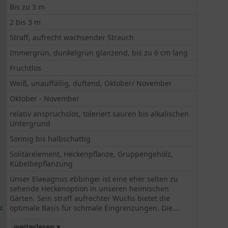
Bis zu 3 m
2 bis 3 m
Straff, aufrecht wachsender Strauch
Immergrün, dunkelgrün glänzend, bis zu 6 cm lang
Fruchtlos
Weiß, unauffällig, duftend, Oktober/ November
Oktober - November
relativ anspruchslos, toleriert sauren bis alkalischen
Untergrund
Sonnig bis halbschattig
Solitärelement, Heckenpflanze, Gruppengehölz,
Kübelbepflanzung
Unser Elaeagnus ebbingei ist eine eher selten zu
sehende Heckenoption in unseren heimischen
Gärten. Sein straff aufrechter Wuchs bietet die
:
optimale Basis für schmale Eingrenzungen. Die...
weiterlesen ▾