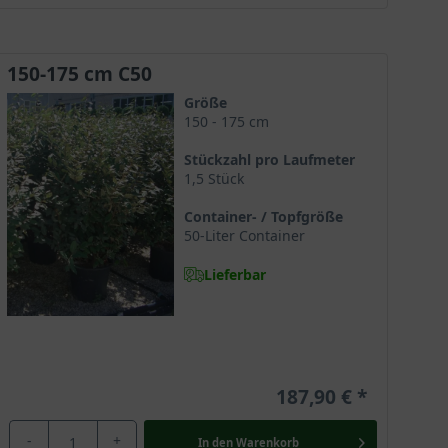
150-175 cm C50
r Pflanze ideale Bedingungen für ein kräftiges
ein Großteil der Ölweiden im Container geliefert wird,
Größe
150 - 175 cm
Stückzahl pro Laufmeter
1,5 Stück
 Vor allem im Frühling und bei frisch gepflanzten
Container- / Topfgröße
50-Liter Container
Lieferbar
r trocken bleiben, muss zusätzlich zur Gießkanne
um Wachstum anregt. Bei einer frühen
Frühjahr kann die Pflanze so ihre Kraft für den
187,90 €
-
+
In den
Warenkorb