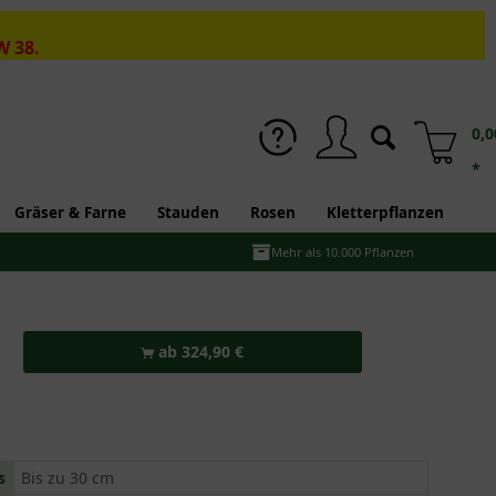
W 38.
0,0
*
Gräser & Farne
Stauden
Rosen
Kletterpflanzen
Mehr als 10.000 Pflanzen
ab 324,90 €
s
Bis zu 30 cm