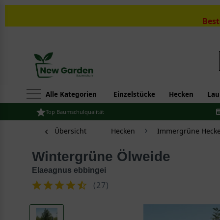
Best
Alle Kategorien
Einzelstücke
Hecken
Lau
Top Baumschulqualität
Übersicht
Hecken
Immergrüne Hecke
Wintergrüne Ölweide
Elaeagnus ebbingei
(
27
)