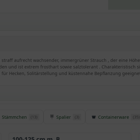
 straff aufrecht wachsender, immergrüner Strauch , der eine Höhe v
en und ist extrem frosthart sowie salztolerant . Charakteristisch
 für Hecken, Solitärstellung und küstennahe Bepflanzung geeignet
Stämmchen
Spalier
Containerware
(13)
(3)
(35)
 Elaeagnus ebbingei
er Anblick in den heimischen Gärten und versprüht einen ganz be
s zu 3 m Wuchshöhe verzeichnet, verwendet zu werden. Die Sorten 
100-125 cm m. B.