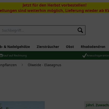
Jetzt für den Herbst vorbestellen!
ellungen sind weiterhin möglich, Lieferung wieder ab K
Suchen
b- & Nadelgehölze
Ziersträucher
Obst
Rhododendron
Kauf auf Rechnung
Anwuchsgarantie
npflanzen
Ölweide - Elaeagnus
Jährl. Zuwach