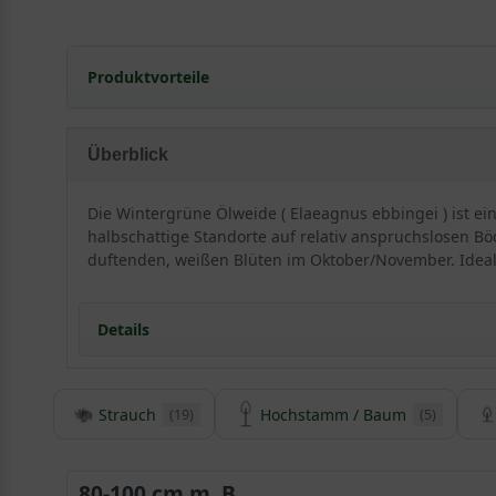
Produktvorteile
extrem frosthart und windfest
sehr langlebig und pflegeleicht
Überblick
extrem robust und anspruchslos
verträgt Hitze- und Trockenperioden
Die Wintergrüne Ölweide ( Elaeagnus ebbingei ) ist ein
erstaunlich gut
halbschattige Standorte auf relativ anspruchslosen Böd
sehr schnittverträglich
duftenden, weißen Blüten im Oktober/November. Ideal
optimal für küstennahe
Bepflanzung (salztolerant)
Details
geringer Jahreszuwachs
Strauch
Hochstamm / Baum
(19)
(5)
Detaillierte Informationen Wintergrüne Ölweide /
Der Elaeagnus ebbingei ist ein eher außergewöhnlich
hervorragend, um als mittelhohe Heckenpflanze, die bi
80-100 cm m. B.