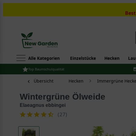
Best
Alle Kategorien
Einzelstücke
Hecken
Lau
Top Baumschulqualität
Übersicht
Hecken
Immergrüne Hecke
Wintergrüne Ölweide
Elaeagnus ebbingei
(
27
)