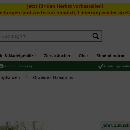
Jetzt für den Herbst vorbestellen!
ellungen sind weiterhin möglich, Lieferung wieder ab K
Suchen
b- & Nadelgehölze
Ziersträucher
Obst
Rhododendron
Kauf auf Rechnung
Anwuchsgarantie
npflanzen
Ölweide - Elaeagnus
Jährl. Zuwach