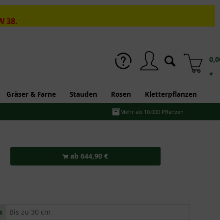
W 38.
0,0
*
Gräser & Farne
Stauden
Rosen
Kletterpflanzen
Mehr als 10.000 Pflanzen
ab 644,90 €
s
Bis zu 30 cm