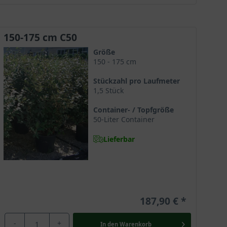
150-175 cm C50
r Pflanze ideale Bedingungen für ein kräftiges
ein Großteil der Ölweiden im Container geliefert wird,
Größe
150 - 175 cm
Stückzahl pro Laufmeter
1,5 Stück
 Vor allem im Frühling und bei frisch gepflanzten
Container- / Topfgröße
50-Liter Container
Lieferbar
r trocken bleiben, muss zusätzlich zur Gießkanne
um Wachstum anregt. Bei einer frühen
Frühjahr kann die Pflanze so ihre Kraft für den
187,90 €
-
+
In den
Warenkorb