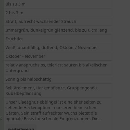
Bis zu 3 m
2 bis 3 m
Straff, aufrecht wachsender Strauch
Immergrün, dunkelgrün glänzend, bis zu 6 cm lang
Fruchtlos
Weiß, unauffällig, duftend, Oktober/ November
Oktober - November
relativ anspruchslos, toleriert sauren bis alkalischen
Untergrund
Sonnig bis halbschattig
Solitärelement, Heckenpflanze, Gruppengehölz,
Kübelbepflanzung
Unser Elaeagnus ebbingei ist eine eher selten zu
sehende Heckenoption in unseren heimischen
Gärten. Sein straff aufrechter Wuchs bietet die
:
optimale Basis für schmale Eingrenzungen. Die...
weiterlesen ▾