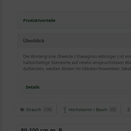
Produktvorteile
extrem frosthart und windfest
sehr langlebig und pflegeleicht
Überblick
extrem robust und anspruchslos
verträgt Hitze- und Trockenperioden
Die Wintergrüne Ölweide ( Elaeagnus ebbingei ) ist ein
erstaunlich gut
halbschattige Standorte auf relativ anspruchslosen Böd
sehr schnittverträglich
duftenden, weißen Blüten im Oktober/November. Ideal
optimal für küstennahe
Bepflanzung (salztolerant)
Details
geringer Jahreszuwachs
Strauch
Hochstamm / Baum
(19)
(5)
Detaillierte Informationen Wintergrüne Ölweide /
Der Elaeagnus ebbingei ist ein eher außergewöhnlich
hervorragend, um als mittelhohe Heckenpflanze, die bi
80-100 cm m. B.