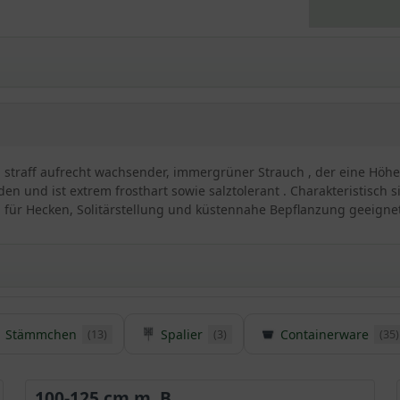
 straff aufrecht wachsender, immergrüner Strauch , der eine Höhe v
en und ist extrem frosthart sowie salztolerant . Charakteristisch
 für Hecken, Solitärstellung und küstennahe Bepflanzung geeignet
Stämmchen
Spalier
Containerware
(13)
(3)
(35)
 Elaeagnus ebbingei
er Anblick in den heimischen Gärten und versprüht einen ganz be
s zu 3 m Wuchshöhe verzeichnet, verwendet zu werden. Die Sorten 
100-125 cm m. B.