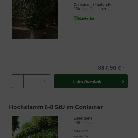
Container- / Topfgröße
150-Liter Container
Lieferbar
387,90 €
-
+
In den
Warenkorb
Hochstamm 6-8 StU im Container
Lieferhöhe
180-220cm
Gewicht
ca. 25 kg