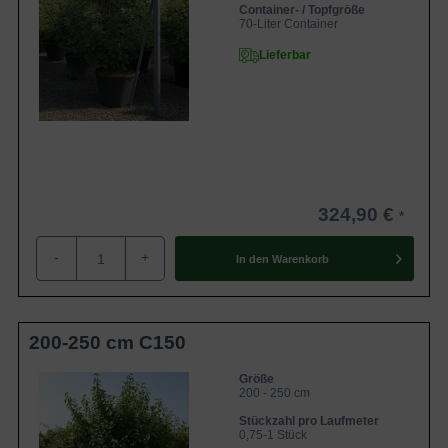
Container- / Topfgröße
70-Liter Container
Lieferbar
324,90 €
-
+
In den
Warenkorb
200-250 cm C150
Größe
200 - 250 cm
Stückzahl pro Laufmeter
0,75-1 Stück