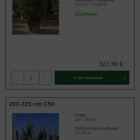
Container- / Topfgröße
Zur Gesamtauswahl Heckenpflanzen
130-Liter Container
Lieferbar
327,90 €
-
+
In den
Warenkorb
200-225 cm C50
Größe
200 - 250 cm
Stückzahl pro Laufmeter
1,5 Stück