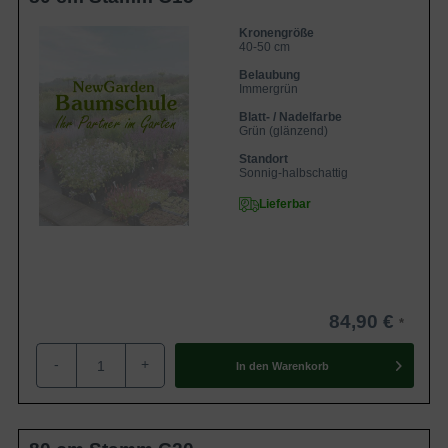
Kronengröße
40-50 cm
Belaubung
Immergrün
Blatt- / Nadelfarbe
Grün (glänzend)
Standort
Sonnig-halbschattig
Lieferbar
84,90 €
-
+
In den
Warenkorb