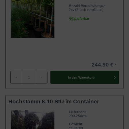
Anzahl Verschulungen
2xv (2-fach verpflanzt)
Lieferbar
244,90 €
-
+
In den
Warenkorb
Hochstamm 8-10 StU im Container
Lieferhöhe
200-250cm
Gewicht
ca. 30 kg