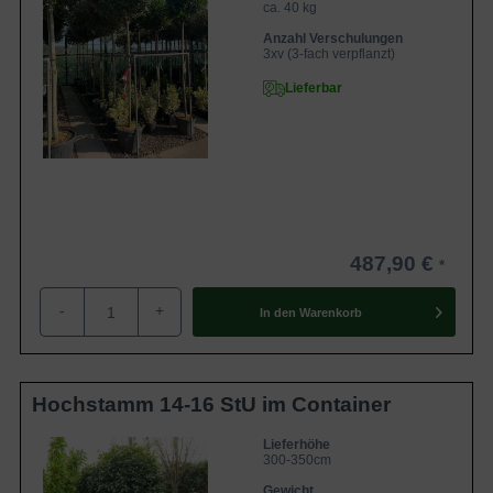
ca. 40 kg
Anzahl Verschulungen
3xv (3-fach verpflanzt)
Lieferbar
487,90 €
-
+
In den
Warenkorb
Hochstamm 14-16 StU im Container
Lieferhöhe
300-350cm
Gewicht