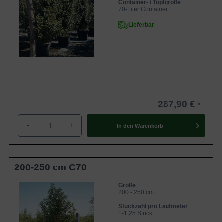
Container- / Topfgröße
70-Liter Container
Lieferbar
287,90 €
-
+
In den
Warenkorb
200-250 cm C70
Größe
200 - 250 cm
Stückzahl pro Laufmeter
1-1,25 Stück