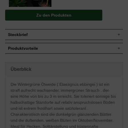
Zu den Produkten
Steckbrief
Jährl.
Bis zu 30 cm
Produktvorteile
Zuwachs
Wuchshöhe
Bis zu 3 m
extrem frosthart und windfest
Wuchsbreite
2 bis 3 m
sehr langlebig und pflegeleicht
extrem robust und anspruchslos
Wuchsform
Straff, aufrecht wachsender Strauch
Überblick
verträgt Hitze- und Trockenperioden
Immergrün, dunkelgrün glänzend, bis zu 6
erstaunlich gut
Blatt
cm lang
sehr schnittverträglich
Die Wintergrüne Ölweide ( Elaeagnus ebbingei ) ist ein
optimal für küstennahe
Frucht
Fruchtlos
straff aufrecht wachsender, immergrüner Strauch , der
Bepflanzung (salztolerant)
Weiß, unauffällig, duftend, Oktober/
geringer Jahreszuwachs
Blüte
eine Höhe von bis zu 3 m erreicht. Sie toleriert sonnige bis
November
halbschattige Standorte auf relativ anspruchslosen Böden
Blütezeit
Oktober - November
und ist extrem frosthart sowie salztolerant .
relativ anspruchslos, toleriert sauren bis
Boden
Charakteristisch sind die dunkelgrün glänzenden Blätter
alkalischen Untergrund
und die duftenden, weißen Blüten im Oktober/November.
Standort
Sonnig bis halbschattig
Ideal für Hecken, Solitärstellung und küstennahe