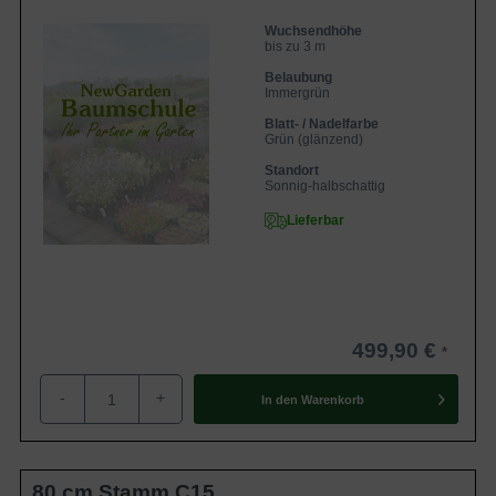
Wuchsendhöhe
bis zu 3 m
Belaubung
Immergrün
Blatt- / Nadelfarbe
Grün (glänzend)
Standort
Sonnig-halbschattig
Lieferbar
499,90 €
-
+
In den
Warenkorb
80 cm Stamm C15