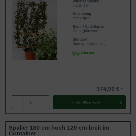
Wuchsendhöhe
bis zu 3 m
Belaubung
Immergrün
Blatt- / Nadelfarbe
Grün (glänzend)
Standort
Sonnig-halbschattig
Lieferbar
374,90 €
-
+
In den
Warenkorb
Spalier 180 cm hoch 120 cm breit im
Container