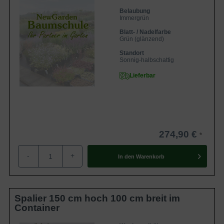
Belaubung
Immergrün
Blatt- / Nadelfarbe
Grün (glänzend)
Standort
Sonnig-halbschattig
Lieferbar
274,90 €
-
+
In den
Warenkorb
Spalier 150 cm hoch 100 cm breit im
Container