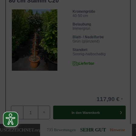
80 cm Stamm C20
Kronengröße
40-50 cm
Belaubung
Immergrün
Blatt- / Nadelfarbe
Grün (glänzend)
Standort
Sonnig-halbschattig
Lieferbar
117,90 €
-
+
In den
Warenkorb
SEHR GUT
USGEZEICHNET
.org
735 Bewertungen
Hinweise