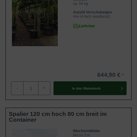
ca. 50 kg
Anzahl Verschulungen
4xv (4-fach verpflanzt)
Lieferbar
644,90 €
-
+
In den
Warenkorb
Spalier 120 cm hoch 80 cm breit im
Container
Wuchsendhöhe
bis zu 3 m