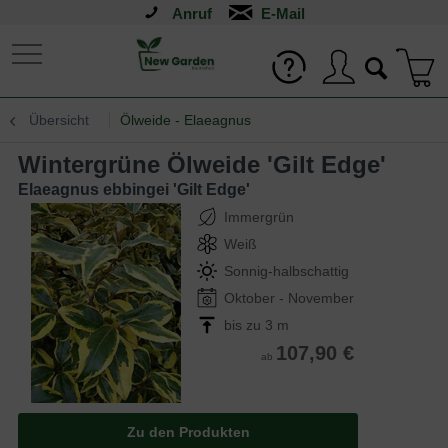
Anruf
Übersicht
Ölweide - Elaeagnus
Wintergrüne Ölweide 'Gilt Edge'
Elaeagnus ebbingei 'Gilt Edge'
Immergrün
Weiß
Sonnig-halbschattig
Oktober - November
bis zu 3 m
107,90 €
ab
Zu den Produkten