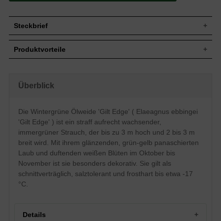
Steckbrief
Jährl.
Bis zu 30 cm
Produktvorteile
Zuwachs
Wuchshöhe
Bis zu 3 m
solide frosthart und windfest
Wuchsbreite
2 bis 3 m
sehr langlebig und pflegeleicht
extrem robust und anspruchslos
Wuchsform
Straff, aufrecht wachsender Strauch
Überblick
verträgt Hitze- und Trockenperioden
Immergrün, grün mit gelber Randung,
erstaunlich gut
Blatt
glänzend, bis zu 6 cm lang
sehr schnittverträglich
Die Wintergrüne Ölweide 'Gilt Edge' ( Elaeagnus ebbingei
salztolerant (in Küstennähe)
Frucht
Fruchtlos
'Gilt Edge' ) ist ein straff aufrecht wachsender,
geringer Jahreszuwachs
Weiß, unauffällig, duftend, Oktober/
bei extremer Kälte frostgefährdet
Blüte
immergrüner Strauch, der bis zu 3 m hoch und 2 bis 3 m
November
breit wird. Mit ihrem glänzenden, grün-gelb panaschierten
Blütezeit
Oktober - November
Laub und duftenden weißen Blüten im Oktober bis
relativ anspruchslos, toleriert sauren bis
Boden
November ist sie besonders dekorativ. Sie gilt als
alkalischen Untergrund
schnittverträglich, salztolerant und frosthart bis etwa -17
Standort
Sonnig bis halbschattig
°C.
Solitärelement, Heckenpflanze,
Verwendung
Gruppengehölz, Topf- und
Trogbepflanzung
Details
Der Elaeagnus ebbingei 'Gilt Edge' gehört