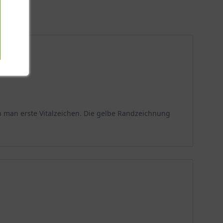
 den Markt gebracht. Sie entstand aus einer
 pungens (Dornige Ölweide) und vereint auf
ern unter den Namen Immergrüne bzw. Wintergrüne
ie mit ihrem immergrünen Blattwerk für malerische
h man erste Vitalzeichen. Die gelbe Randzeichnung
efähre Endhöhe von bis zu 4 Metern erreicht. Die Krone
ßlich breitbuschig mit einer Kronenbreite von bis zu 4
ätze schenkt und ganzjährig für einen natürlichen