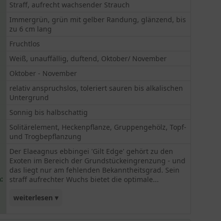
Straff, aufrecht wachsender Strauch
Immergrün, grün mit gelber Randung, glänzend, bis
zu 6 cm lang
Fruchtlos
Weiß, unauffällig, duftend, Oktober/ November
Oktober - November
relativ anspruchslos, toleriert sauren bis alkalischen
Untergrund
Sonnig bis halbschattig
Solitärelement, Heckenpflanze, Gruppengehölz, Topf-
und Trogbepflanzung
Der Elaeagnus ebbingei 'Gilt Edge' gehört zu den
Exoten im Bereich der Grundstückeingrenzung - und
das liegt nur am fehlenden Bekanntheitsgrad. Sein
:
straff aufrechter Wuchs bietet die optimale...
weiterlesen ▾
Basis für schmale Heckenbepflanzungen. Die