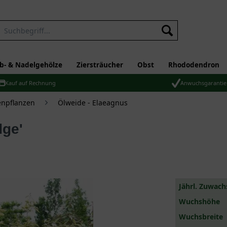
b- & Nadelgehölze
Ziersträucher
Obst
Rhododendron
Kauf auf Rechnung
Anwuchsgarantie
npflanzen
Ölweide - Elaeagnus
dge'
Jährl. Zuwach
Wuchshöhe
Wuchsbreite