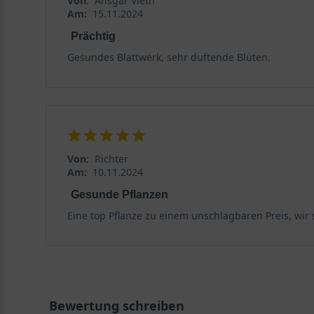
Von:
Ansgar Vieth
gelten als essbar und verwöhnen mit einem süßliche
Am:
15.11.2024
Prächtig
Der optimale Standort für den Elaeagnus ebbingei
Gesundes Blattwerk, sehr duftende Blüten.
Die Elaeagnus ebbingei gilt als ausgesprochen stand
verwöhnt sie rund um die Jahresuhr mit ihrem leuchte
Ein flaches Wurzelwerk versorgt die Selektion ‘Gilt Ed
Die Wurzeln der Immergrüne Ölweide ‘Gilt Edge’ strebe
Von:
Richter
Wurzelwerk reagiert lediglich auf anhaltende Staunäss
Am:
10.11.2024
Gesunde Pflanzen
Die Ölweide mag es sonnig und geschützt
Eine top Pflanze zu einem unschlagbaren Preis, wir 
Elaeagnus ebbingei wächst am schönsten an einem ges
halbschattig, dann wächst die Selektion zu einem fris
Winterhart bis zu -17°C
Bewertung schreiben
Die Selektion Elaeagnus ebbingei ‘Gilt Edge’ ist auch 