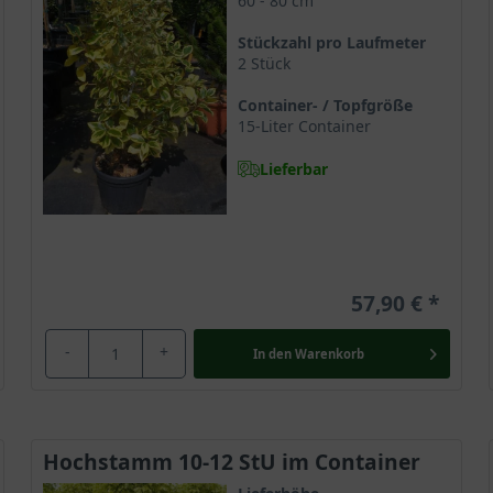
60 - 80 cm
ihrer späten Blütezeit
Stückzahl pro Laufmeter
ilt Edge’
2 Stück
dge’
Container- / Topfgröße
15-Liter Container
Lieferbar
n verschiedenen Größen
 werden
e
57,90 €
ndungsmöglichkeiten
-
+
In den
Warenkorb
Gilt Edge'
Hochstamm 10-12 StU im Container