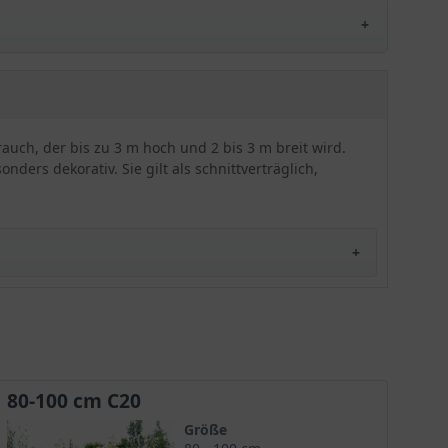
wintergrüne Ölweide 'Gilt Edge' überzeugt durch
ihr glänzendes panaschiertes Laub (gelb/grün).
Sie gilt als besonders schnittverträglich, solide
frosthart, robust und widerstandsfähig. Aufgrund
der Salztoleranz wird sie häufig in Küstennähe
gewählt. Wirklich eine gute Alternative zu den
typischen Heckengehölzen!
rauch, der bis zu 3 m hoch und 2 bis 3 m breit wird.
rs dekorativ. Sie gilt als schnittverträglich,
80-100 cm C20
Größe