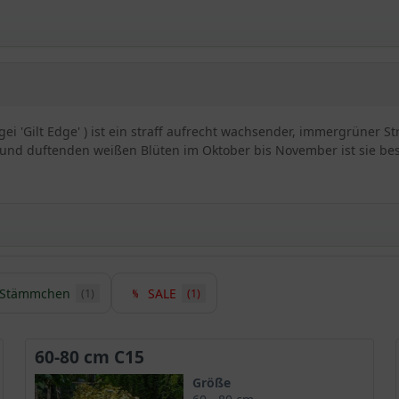
ei 'Gilt Edge' ) ist ein straff aufrecht wachsender, immergrüner St
d duftenden weißen Blüten im Oktober bis November ist sie besonde
ide ‘Gilt Edge’
Stämmchen
SALE
(1)
(1)
her Mutterpflanzen
heit mit fernöstlichem Flair
is zu 4m hoch
60-80 cm C15
tiv
ilt Edge’
Größe