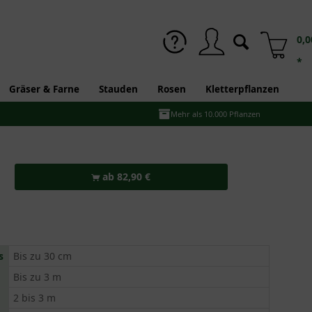
0,0
*
Gräser & Farne
Stauden
Rosen
Kletterpflanzen
Mehr als 10.000 Pflanzen
ab 82,90 €
s
Bis zu 30 cm
Bis zu 3 m
2 bis 3 m