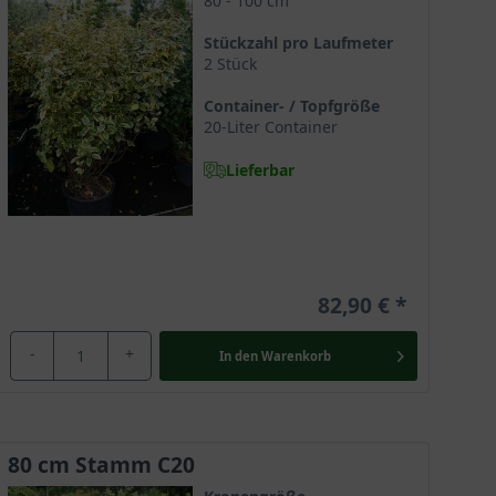
80 - 100 cm
Stückzahl pro Laufmeter
2 Stück
Container- / Topfgröße
20-Liter Container
Lieferbar
82,90 €
-
+
In den
Warenkorb
80 cm Stamm C20