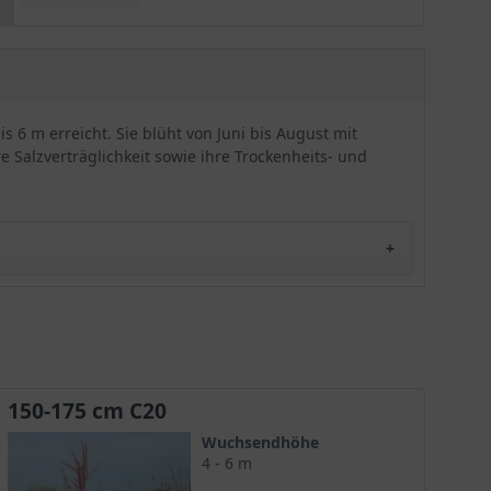
und trockenheits- sowie hitzeresistent, sodass das
Gehölz auch besonders für küstennahe Standorte
geeignet ist.
s 6 m erreicht. Sie blüht von Juni bis August mit
e Salzverträglichkeit sowie ihre Trockenheits- und
150-175 cm C20
Wuchsendhöhe
4 - 6 m