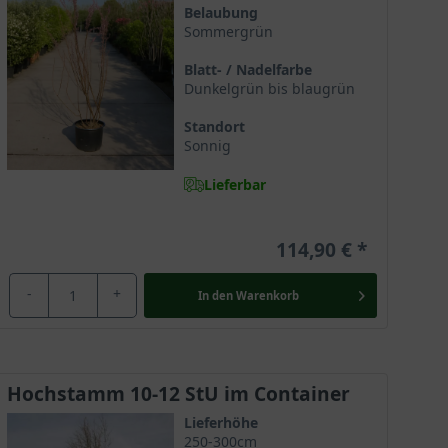
Belaubung
Sommergrün
Blatt- / Nadelfarbe
Dunkelgrün bis blaugrün
Standort
Sonnig
Lieferbar
nen Blattwerk einen Hauch von Urlaub in den
114,90 €
einer sensationellen Optik und einem robusten
nschönheit ist somit ein echter Geheimtipp und beweist
-
+
In den
Warenkorb
Hochstamm 10-12 StU im Container
 Gärtnern unter dem Namen Französische Tamariske
telmeerraum und man begegnet ihm wild wachsend in
Lieferhöhe
 oder steinigen Hängen. Sie liebt die Sonne und
250-300cm