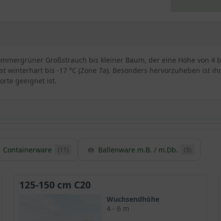
 sommergrüner Großstrauch bis kleiner Baum, der eine Höhe von 4 bi
t winterhart bis -17 °C (Zone 7a). Besonders hervorzuheben ist ihr
orte geeignet ist.
mariske
Containerware
Ballenware m.B. / m.Db.
(11)
(5)
 Mittelmeerraum heimisch
 zu einer Höhe von 6 Meten
125-150 cm C20
ske bringt Exotik in den Garten
Wuchsendhöhe
4 - 6 m
n Weiß und Rosa