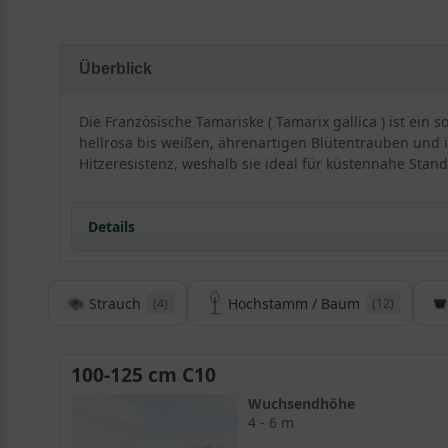
Überblick
Die Französische Tamariske ( Tamarix gallica ) ist ein
hellrosa bis weißen, ährenartigen Blütentrauben und is
Hitzeresistenz, weshalb sie ideal für küstennahe Stand
Details
Herkunft und Besonderheiten der Französischen Ta
Strauch
Hochstamm / Baum
(4)
(12)
Tamarix gallica ist eine Pflanze des Südens und im
Die Tamariske hat eine lange Tradition
Tamarix gallica wächst mit formschöner Gestalt bis
100-125 cm C10
Der Stamm der Tamarix gallica ist eher dezent
Schuppenartiges Blattwerk der Französischen Tamari
Wuchsendhöhe
4 - 6 m
Wunderschöne Blüte der Tamarix gallica leuchtet i