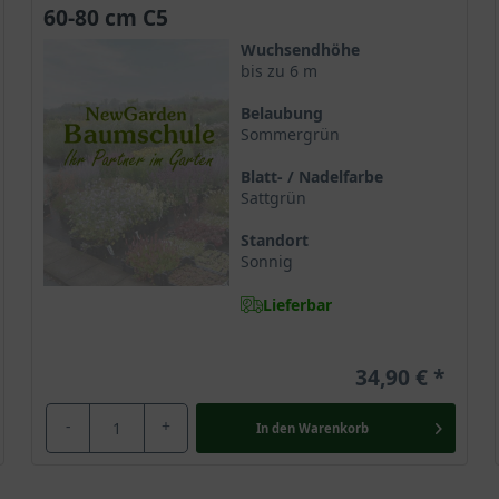
60-80 cm C5
Wuchsendhöhe
bis zu 6 m
elebt den Garten im Frühjahr
Belaubung
Sommergrün
Traum in Magenta
Blatt- / Nadelfarbe
Sattgrün
irion'
Standort
Sonnig
Lieferbar
34,90 €
-
+
 Thirion‘
In den
Warenkorb
yringa vulgaris ’Paul Thirion‘ bekannt und stammt aus Frankreich.
selektiert und ehrt in ihrem Beinamen den Gartenbauer Paul Thir