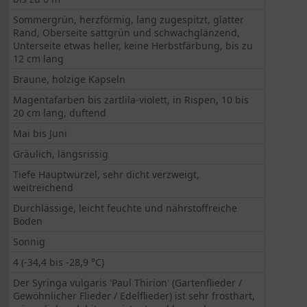
Sommergrün, herzförmig, lang zugespitzt, glatter
Rand, Oberseite sattgrün und schwachglänzend,
Unterseite etwas heller, keine Herbstfärbung, bis zu
12 cm lang
Braune, holzige Kapseln
Magentafarben bis zartlila-violett, in Rispen, 10 bis
20 cm lang, duftend
Mai bis Juni
Gräulich, längsrissig
Tiefe Hauptwurzel, sehr dicht verzweigt,
weitreichend
Durchlässige, leicht feuchte und nährstoffreiche
Böden
Sonnig
4 (-34,4 bis -28,9 °C)
Der Syringa vulgaris 'Paul Thirion' (Gartenflieder /
Gewöhnlicher Flieder / Edelflieder) ist sehr frosthart,