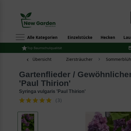
Alle Kategorien
Einzelstücke
Hecken
Lau
Top Baumschulqualität
Übersicht
Ziersträucher
Sommerblüh
Gartenflieder / Gewöhnlicher Flieder / Edelflieder
'Paul Thirion'
Syringa vulgaris 'Paul Thirion'
(
3
)