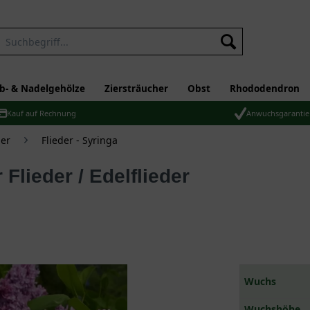
b- & Nadelgehölze
Ziersträucher
Obst
Rhododendron
Kauf auf Rechnung
Anwuchsgarantie
er
Flieder - Syringa
Wuchs
Wuchshöhe