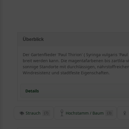
Überblick
Der Gartenflieder 'Paul Thirion' ( Syringa vulgaris 'P
breit werden kann. Die magentafarbenen bis zartlila-v
sonnige Standorte mit durchlässigen, nährstoffreiche
Windresistenz und stadtfeste Eigenschaften.
Details
Herkunft und Besonderheit des Edelflieders 'Paul Thi
Strauch
Hochstamm / Baum
(7)
(3)
Magentafarbene Blüte beschert wunderschöne Fa
Der Gartenflieder ist in Deutschland nicht heimisch
Der Flieder ist in Deutschland sehr beliebt