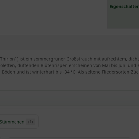
Eigenschaften
aul Thirion' ) ist ein sommergrüner Großstrauch mit aufrechtem, di
ioletten, duftenden Blütenrispen erscheinen von Mai bis Juni und 
n Böden und ist winterhart bis -34 °C. Als seltene Fliedersorten-
rion'
Stämmchen
(1)
rbmomente