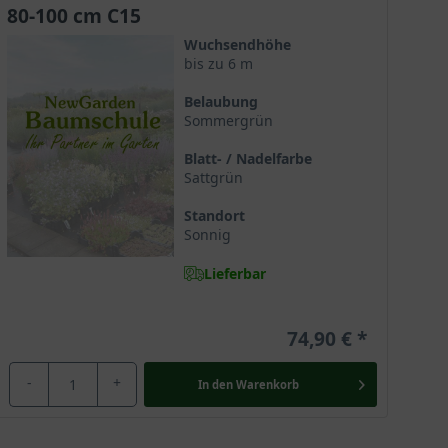
80-100 cm C15
Wuchsendhöhe
bis zu 6 m
Belaubung
Sommergrün
Blatt- / Nadelfarbe
Sattgrün
Standort
Sonnig
Lieferbar
74,90 €
-
+
In den
Warenkorb
 Sie wurde, wie viele andere Fliederzüchtungen, von
ion, der sich der Pflege und Verschönerung des Parks