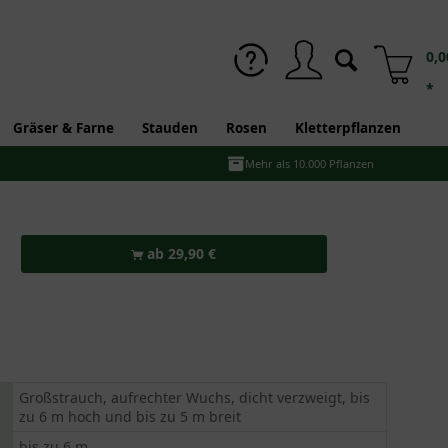
0,0
*
Gräser & Farne
Stauden
Rosen
Kletterpflanzen
Mehr als 10.000 Pflanzen
ab 29,90 €
Großstrauch, aufrechter Wuchs, dicht verzweigt, bis
zu 6 m hoch und bis zu 5 m breit
bis zu 6 m