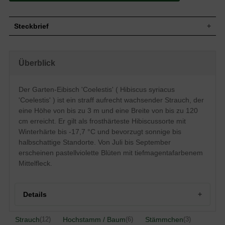
Steckbrief
Kleiner bis mittelgroßer Strauch, straff
Wuchs
aufrecht, kurztriebig, bis zu 300 cm hoch
Überblick
und bis zu 120 cm breit
Wuchshöhe
bis zu 3 m
Sommergrün, eiförmig, dreilappig, am
Der Garten-Eibisch 'Coelestis' ( Hibiscus syriacus
Ende zugespitzt, gezahnter Rand,
'Coelestis' ) ist ein straff aufrecht wachsender Strauch, der
Blatt
eingeschnitten, im Austrieb häufig
gelblichweiß, dann mittelgrün,
eine Höhe von bis zu 3 m und eine Breite von bis zu 120
Herbstfärbung gelb, 6 bis 10 cm lang
cm erreicht. Er gilt als frosthärteste Hibiscussorte mit
Frucht
Kapselfrucht, braun, unscheinbar
Winterhärte bis -17,7 °C und bevorzugt sonnige bis
Pastell bis bläulichviolett,
halbschattige Standorte. Von Juli bis September
Blüte
tiefmagentafarbener Mittelfleck, einfach,
erscheinen pastellviolette Blüten mit tiefmagentafarbenem
bis zu 9 cm breit
Mittelfleck.
Blütezeit
Juli bis September
Rinde
Grau, anfangs leicht behaart
Wurzeln
Herzwurzler, fleischig
Details
Nahrhafte, durchlässige, frische und
Boden
sandig-lehmige Untergründe
Strauch
Hochstamm / Baum
Stämmchen
(12)
(6)
(3)
Standort
Sonnig bis halbschattig, geschützt