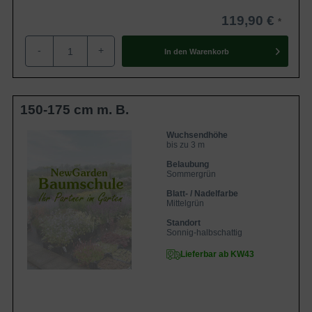
119,90 €
-
+
In den
Warenkorb
150-175 cm m. B.
Wuchsendhöhe
bis zu 3 m
Belaubung
Sommergrün
Blatt- / Nadelfarbe
Mittelgrün
Standort
Sonnig-halbschattig
Lieferbar ab KW43