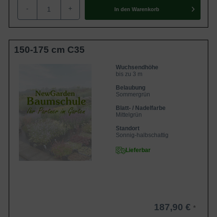
-
+
reichhaltigen Erscheinung und schmückt den Garten auf
In den
Warenkorb
eindrucksvolle Art und Weise. Die Selektion ’Coelestis‘
bildet pastellblaue bis violette Blüten, die mit einem
markanten, magentafarbenen Mittelfleck aparte Kontraste
150-175 cm C35
erzeugen. Sie haben eine schlichte Schalenform und
strahlen gleichzeitig mit einer intensiven Leuchtkraft. Der
Wuchsendhöhe
bis zu 3 m
Garten-Eibisch ‘Coelestis‘ bringt Farbe in den Garten,
Belaubung
wenn die Natur sich langsam auf die kalte Jahreszeit
Sommergrün
einstellt.
Blatt- / Nadelfarbe
Mittelgrün
Der Hibiskus hat einen hohen ökologischen Wert
Standort
Sonnig-halbschattig
Neben der wunderschönen Optik der Blüte überzeugt sie
Lieferbar
zudem mit einem großen ökologischen Wert: Mit einem
hohen Pollen- und Nektargehalt in einer sonst eher
blütenarmen Zeit lockt der Hibiscus zahlreiche Bienen,
Hummeln und Falter in die Nähe des Strauches. Er gilt
somit als eine wichtige Insektenfutterpflanze.
187,90 €