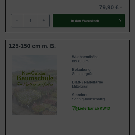
79,90 €
-
+
In den
Warenkorb
125-150 cm m. B.
Wuchsendhöhe
bis zu 3 m
Belaubung
Sommergrün
Blatt- / Nadelfarbe
Mittelgrün
Standort
Sonnig-halbschattig
Lieferbar ab KW43