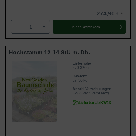
274,90 €
-
+
In den
Warenkorb
Hochstamm 12-14 StU m. Db.
Lieferhöhe
270-320cm
Gewicht
ca. 50 kg
Anzahl Verschulungen
3xv (3-fach verpflanzt)
Lieferbar ab KW43