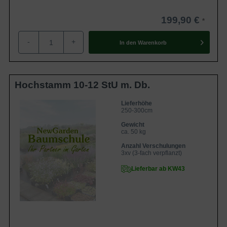
199,90 €
-
+
In den
Warenkorb
Hochstamm 10-12 StU m. Db.
Lieferhöhe
250-300cm
Gewicht
ca. 50 kg
Anzahl Verschulungen
3xv (3-fach verpflanzt)
Lieferbar ab KW43