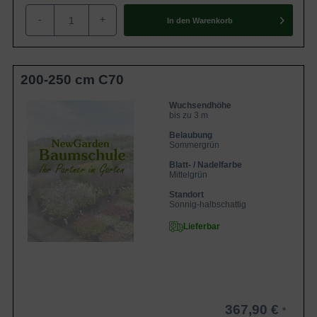
Herzwurzler bildet fleischige Wurzel aus
-
+
In den
Warenkorb
Wenn man dem Hibiscus syriacus ’Coelestis‘ einen
möglichst lockeren und durchlässigen Untergrund bietet,
entwickeln sich seine fleischigen Wurzeln tief und weit in
200-250 cm C70
den Boden. Ein ausreichender Abfluss von Wasser ist
ebenfalls zu beachten, denn der Garten-Eibisch reagiert
Wuchsendhöhe
bis zu 3 m
sensibel auf Staunässe. Unter guten Bedingungen
Belaubung
gepflanzt belohnt der Hibiscus syriacus ’Coelestis‘ den
Sommergrün
Gärtner mit seiner frischen und exotischen Erscheinung,
Blatt- / Nadelfarbe
die wunderschöne Akzente setzt.
Mittelgrün
Standort
Sonnig-halbschattig
Ein sonniger Standort ist ideal für den Hibiskus
Lieferbar
Der wärmeliebende Garten-Eibisch benötigt einen
sonnigen Standort, um seine Blüte in maximaler Intensität
auszubilden. Vollsonne ist ideal, Halbschatten wird
allenfalls toleriert. Ein windgeschützter Ort hat sich daher
als günstig erwiesen, hier verwöhnt der Eibisch konstant
367,90 €