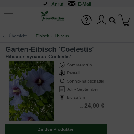
Anruf
Übersicht
Eibisch - Hibiscus
Garten-Eibisch 'Coelestis'
Hibiscus syriacus 'Coelestis'
Sommergrün
Pastell
Sonnig-halbschattig
Juli - September
bis zu 3 m
24,90 €
ab
Zu den Produkten