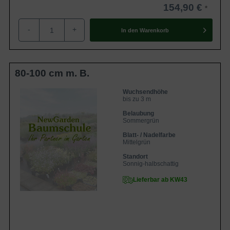
154,90 €
-
+
In den
Warenkorb
80-100 cm m. B.
Wuchsendhöhe
bis zu 3 m
Belaubung
Sommergrün
Blatt- / Nadelfarbe
Mittelgrün
Standort
Sonnig-halbschattig
Lieferbar ab KW43