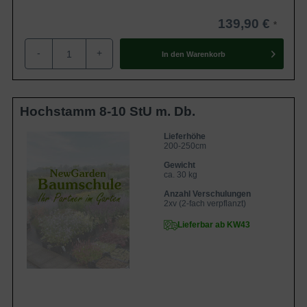
139,90 €
-
+
In den
Warenkorb
Hochstamm 8-10 StU m. Db.
Lieferhöhe
200-250cm
Gewicht
ca. 30 kg
Anzahl Verschulungen
2xv (2-fach verpflanzt)
Lieferbar ab KW43