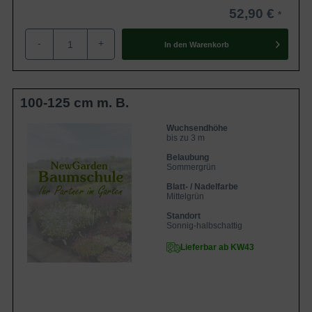
52,90 €
-
+
In den
Warenkorb
100-125 cm m. B.
Wuchsendhöhe
bis zu 3 m
Belaubung
Sommergrün
Blatt- / Nadelfarbe
Mittelgrün
Standort
Sonnig-halbschattig
Lieferbar ab KW43