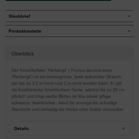
Steckbrief
Jährl.
Bis zu 30 cm
Produktvorteile
Zuwachs
Wuchshöhe
Bis zu 3,5 m
sehr frosthart und gut windfest
Wuchsbreite
Bis zu 2 m
sehr dichter, kompakter Wuchs
gut schnittverträglich
Breit-aufrechter bis kegelförmiger Aufbau,
Überblick
Wuchsform
robustes, vielseitig verwendbares Gehölz
dichtbuschig
anspruchslos (Boden)
Blatt
Immergrün, schmal-elliptisch, dunkelgrün
optimal für Hecken bis 3,5 m
Der Kirschlorbeer 'Herbergii' ( Prunus laurocerasus
verträgt keine Staunässe
Tiefschwarze erbsengroße Steinfrüchte,
Frucht
'Herbergii') ist ein immergrüner, breit-aufrechter Strauch,
regelmäßiger Beschnitt nötig
nicht zum Verzehr geeignet
der bis zu 3,5 m hoch und 2 m breit werden kann. Er gilt
Blüte
Weiß, im Mai
als frosthärteste Kirschlorbeer-Sorte, wächst bis zu 30 cm
Blütezeit
Mai
jährlich und trägt weiße Blüten im Mai sowie giftige
Mäßig trockene bis feuchte, humose und
Boden
schwarze Steinfrüchte . Ideal für sonnige bis schattige
nährstoffreiche Böden
Standorte und vielseitig als Hecke oder Solitär einsetzbar.
Standort
Sonnig bis schattig
Einzelstellung, Gruppenpflanze,
Verwendung
Heckenpflanze, Kübelbepflanzung
Details
Der Prunus laurocerasus 'Herbergii'
erweist sich als windfeste und