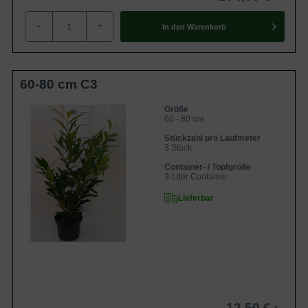
-
+
In den
Warenkorb
Schrotschuss
Beim Schrotschuss handelt es sich um eine
Pilzerkrankung, wobei sich rötliche Flecken auf den
60-80 cm C3
Blättern entwickeln. Wir empfehlen Ihnen bei Befall das
betroffene Laub der Kirschlorbeer zu entfernen sowie
Größe
60 - 80 cm
infizierte Stellen zurückzuschneiden. Zusätzlich können Sie
Stückzahl pro Laufmeter
Schrotschuss mit einem Fungizid behandeln.
3 Stück
Container- / Topfgröße
3-Liter Container
Echter und Falscher Mehltau
Lieferbar
Bei dem Echten und Falschen Mehltau handelt es sich
ebenso um Pilzerkrankungen. Dabei wird ein weißer Belag
auf Blattober- und -unterseite sichtbar. Sie können den
Echten und Falschen Mehltau durch den Einsatz eines
Fungizids bekämpfen.
Trockenschäden durch Frost
12,50 €