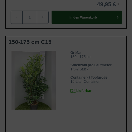
'Herbergii'
€
49,95 €
Prunus laurocerasus
150-175 cm Solitär mit
64,95
'Herbergii'
Ballierung
€
-
+
In den
Warenkorb
Prunus laurocerasus
250-300 cm Solitär mit
354,90
'Herbergii'
Drahtballierung
€
150-175 cm C15
Für eine ausführliche Beratung stehen wir Ihnen gerne zur
Verfügung.
Größe
150 - 175 cm
Zur Gesamtauswahl Kirschlorbeer - Prunus
Zur Gesamtauswahl Heckenpflanzen
Stückzahl pro Laufmeter
1,5-2 Stück
Container- / Topfgröße
15-Liter Container
Lieferbar