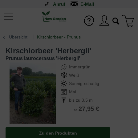
Anruf
Übersicht
Kirschlorbeer - Prunus
Kirschlorbeer 'Herbergii'
Prunus laurocerasus 'Herbergii'
Immergrün
Weiß
Sonnig-schattig
Mai
bis zu 3,5 m
27,95 €
ab
Zu den Produkten