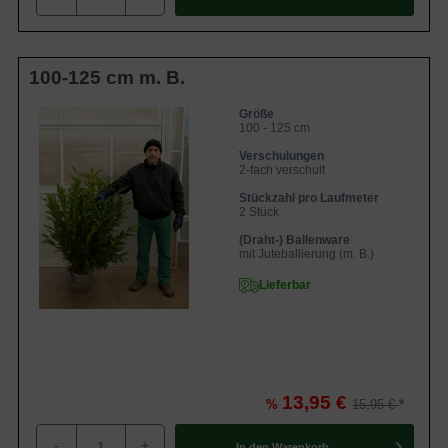
Blüten- und Fruchtbildung bei Prunus laurocerasus
'Herbergii'
Standort- und Bodenempfehlungen für Prunus
laurocerasus 'Herbergii'
100-125 cm m. B.
Der ideale Standort
Bodenempfehlungen
Pflegeempfehlungen für Kirschlorbeer 'Herbergii'
Größe
Pflanzzeit
100 - 125 cm
Rückschnitt
Verschulungen
Bewässerung
2-fach verschult
Düngung
Krankheiten des Prunus laurocerasus 'Herbergii'
Stückzahl pro Laufmeter
Schrotschuss
2 Stück
Echter und Falscher Mehltau
Trockenschäden durch Frost
(Draht-) Ballenware
Häufige Fragen zu Prunus laurocerasus 'Herbergii' /
mit Juteballierung (m. B.)
Kirschlorbeer 'Herbergii'
Lieferbar
Wie hoch und breit wird Prunus laurocerasus
'Herbergii'?
Wie schnell wächst Prunus laurocerasus
'Herbergii'?
Ist Prunus laurocerasus 'Herbergii' giftig?
Was kostet Prunus laurocerasus 'Herbergii'?
13,95 €
%
15,95 €
Besonderheiten und Verwendungsmöglichkeiten des
Prunus laurocerasus 'Herbergii'
-
+
In den
Warenkorb