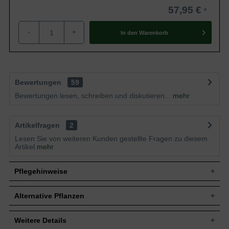
57,95 €
-
+
In den
Warenkorb
Bewertungen
59
Bewertungen lesen, schreiben und diskutieren...
mehr
Artikelfragen
2
Lesen Sie von weiteren Kunden gestellte Fragen zu diesem
Artikel
mehr
Pflegehinweise
Alternative Pflanzen
Pflanz- und Pflegetipps Prunus laurocerasus
'Herbergii' / Kirschlorbeer 'Herbergii'
Weitere Details