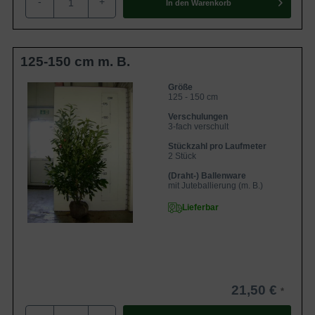
-
+
In den
Warenkorb
Blätterkleid des Prunus laurocerasus 'Herbergii'
Der Prunus laurocerasus ‘Herbergii’ besitzt ein herrliches,
125-150 cm m. B.
immergrünes Blätterkleid. Dadurch ist diese Sorte ebenso
in den Wintermonaten dichtbuschig und bietet somit den
Größe
125 - 150 cm
perfekten Sichtschutz in einer Hecke. Das Blatt ist schmal-
Verschulungen
elliptisch, leicht zugespitzt und ledrig. Zudem ist es eine
3-fach verschult
glänzend dunkelgrün gefärbt. Das Blatt weist eine Länge
Stückzahl pro Laufmeter
von 12 cm und eine Breite von 5 cm auf.
2 Stück
(Draht-) Ballenware
mit Juteballierung (m. B.)
Blüten- und Fruchtbildung bei Prunus laurocerasus
Lieferbar
'Herbergii'
Der Prunus laurocerasus ‘Herbergii’ bildet zwischen Mai
und Juni dekorative weiße Blüten aus, die in bis zu 5 cm
langen und aufrechten Trauben zusammensitzen. Diese
werden definitiv zu einem echten Hingucker. Nach der
21,50 €
Blütezeit trägt der Kirschlorbeer ‘Herbergii’ tiefschwarze