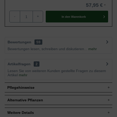
57,95 €
-
+
In den
Warenkorb
Bewertungen
59
Bewertungen lesen, schreiben und diskutieren...
mehr
Artikelfragen
2
Lesen Sie von weiteren Kunden gestellte Fragen zu diesem
Artikel
mehr
Pflegehinweise
Alternative Pflanzen
Pflanz- und Pflegetipps Prunus laurocerasus
'Herbergii' / Kirschlorbeer 'Herbergii'
Weitere Details