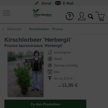
Anruf
Übersicht
Kirschlorbeer - Prunus
Kirschlorbeer 'Herbergii'
Prunus laurocerasus 'Herbergii'
Immergrün
Weiß
Sonnig-schattig
Mai
bis zu 3,5 m
11,95 €
ab
Zu den Produkten