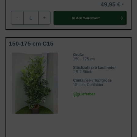
'Herbergii'
€
49,95 €
Prunus laurocerasus
150-175 cm Solitär mit
64,95
'Herbergii'
Ballierung
€
-
+
In den
Warenkorb
Prunus laurocerasus
250-300 cm Solitär mit
354,90
'Herbergii'
Drahtballierung
€
150-175 cm C15
Für eine ausführliche Beratung stehen wir Ihnen gerne zur
Verfügung.
Größe
150 - 175 cm
Zur Gesamtauswahl Kirschlorbeer - Prunus
Zur Gesamtauswahl Heckenpflanzen
Stückzahl pro Laufmeter
1,5-2 Stück
Container- / Topfgröße
15-Liter Container
Lieferbar