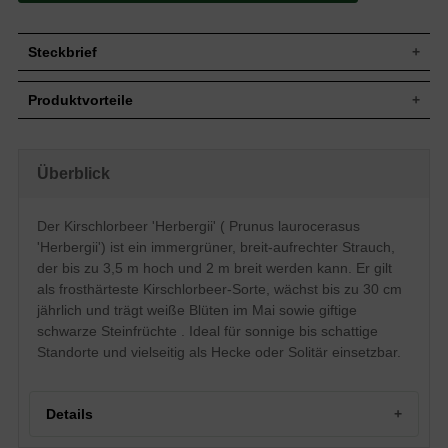
Steckbrief
Jährl.
Bis zu 30 cm
Produktvorteile
Zuwachs
Wuchshöhe
Bis zu 3,5 m
sehr frosthart und gut windfest
Wuchsbreite
Bis zu 2 m
sehr dichter, kompakter Wuchs
gut schnittverträglich
Breit-aufrechter bis kegelförmiger Aufbau,
Überblick
Wuchsform
robustes, vielseitig verwendbares Gehölz
dichtbuschig
anspruchslos (Boden)
Blatt
Immergrün, schmal-elliptisch, dunkelgrün
optimal für Hecken bis 3,5 m
Der Kirschlorbeer 'Herbergii' ( Prunus laurocerasus
verträgt keine Staunässe
Tiefschwarze erbsengroße Steinfrüchte,
Frucht
'Herbergii') ist ein immergrüner, breit-aufrechter Strauch,
regelmäßiger Beschnitt nötig
nicht zum Verzehr geeignet
der bis zu 3,5 m hoch und 2 m breit werden kann. Er gilt
Blüte
Weiß, im Mai
als frosthärteste Kirschlorbeer-Sorte, wächst bis zu 30 cm
Blütezeit
Mai
jährlich und trägt weiße Blüten im Mai sowie giftige
Mäßig trockene bis feuchte, humose und
Boden
schwarze Steinfrüchte . Ideal für sonnige bis schattige
nährstoffreiche Böden
Standorte und vielseitig als Hecke oder Solitär einsetzbar.
Standort
Sonnig bis schattig
Einzelstellung, Gruppenpflanze,
Verwendung
Heckenpflanze, Kübelbepflanzung
Details
Der Prunus laurocerasus 'Herbergii'
erweist sich als windfeste und