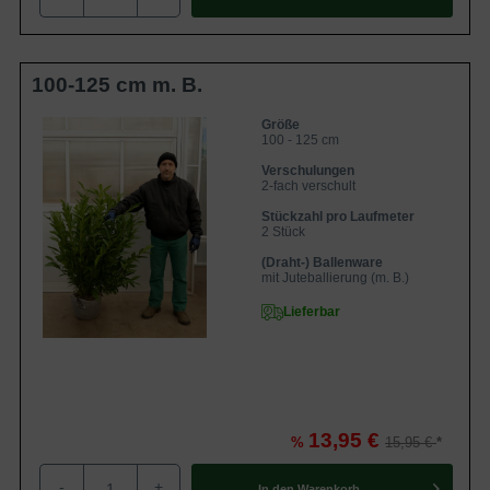
Blüten- und Fruchtbildung bei Prunus laurocerasus
'Herbergii'
Standort- und Bodenempfehlungen für Prunus
laurocerasus 'Herbergii'
100-125 cm m. B.
Der ideale Standort
Bodenempfehlungen
Pflegeempfehlungen für Kirschlorbeer 'Herbergii'
Größe
Pflanzzeit
100 - 125 cm
Rückschnitt
Verschulungen
Bewässerung
2-fach verschult
Düngung
Krankheiten des Prunus laurocerasus 'Herbergii'
Stückzahl pro Laufmeter
Schrotschuss
2 Stück
Echter und Falscher Mehltau
Trockenschäden durch Frost
(Draht-) Ballenware
Häufige Fragen zu Prunus laurocerasus 'Herbergii' /
mit Juteballierung (m. B.)
Kirschlorbeer 'Herbergii'
Lieferbar
Wie hoch und breit wird Prunus laurocerasus
'Herbergii'?
Wie schnell wächst Prunus laurocerasus
'Herbergii'?
Ist Prunus laurocerasus 'Herbergii' giftig?
Was kostet Prunus laurocerasus 'Herbergii'?
13,95 €
%
15,95 €
Besonderheiten und Verwendungsmöglichkeiten des
Prunus laurocerasus 'Herbergii'
-
+
In den
Warenkorb