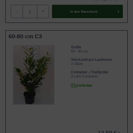
-
+
In den
Warenkorb
Schrotschuss
Beim Schrotschuss handelt es sich um eine
Pilzerkrankung, wobei sich rötliche Flecken auf den
60-80 cm C3
Blättern entwickeln. Wir empfehlen Ihnen bei Befall das
betroffene Laub der Kirschlorbeer zu entfernen sowie
Größe
60 - 80 cm
infizierte Stellen zurückzuschneiden. Zusätzlich können Sie
Stückzahl pro Laufmeter
Schrotschuss mit einem Fungizid behandeln.
3 Stück
Container- / Topfgröße
3-Liter Container
Echter und Falscher Mehltau
Lieferbar
Bei dem Echten und Falschen Mehltau handelt es sich
ebenso um Pilzerkrankungen. Dabei wird ein weißer Belag
auf Blattober- und -unterseite sichtbar. Sie können den
Echten und Falschen Mehltau durch den Einsatz eines
Fungizids bekämpfen.
Trockenschäden durch Frost
12,50 €