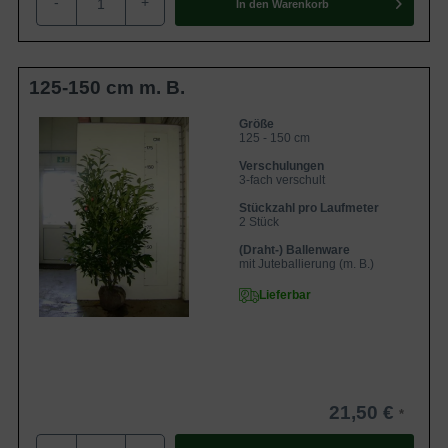
-
+
In den
Warenkorb
Blätterkleid des Prunus laurocerasus 'Herbergii'
Der Prunus laurocerasus ‘Herbergii’ besitzt ein herrliches,
125-150 cm m. B.
immergrünes Blätterkleid. Dadurch ist diese Sorte ebenso
in den Wintermonaten dichtbuschig und bietet somit den
Größe
125 - 150 cm
perfekten Sichtschutz in einer Hecke. Das Blatt ist schmal-
Verschulungen
elliptisch, leicht zugespitzt und ledrig. Zudem ist es eine
3-fach verschult
glänzend dunkelgrün gefärbt. Das Blatt weist eine Länge
Stückzahl pro Laufmeter
von 12 cm und eine Breite von 5 cm auf.
2 Stück
(Draht-) Ballenware
mit Juteballierung (m. B.)
Blüten- und Fruchtbildung bei Prunus laurocerasus
Lieferbar
'Herbergii'
Der Prunus laurocerasus ‘Herbergii’ bildet zwischen Mai
und Juni dekorative weiße Blüten aus, die in bis zu 5 cm
langen und aufrechten Trauben zusammensitzen. Diese
werden definitiv zu einem echten Hingucker. Nach der
21,50 €
Blütezeit trägt der Kirschlorbeer ‘Herbergii’ tiefschwarze