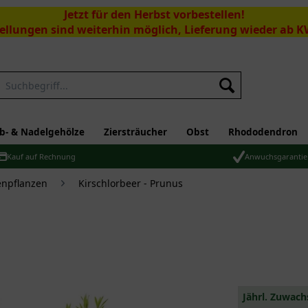
Jetzt für den Herbst vorbestellen!
ellungen sind weiterhin möglich, Lieferung wieder ab K
Suchen
b- & Nadelgehölze
Ziersträucher
Obst
Rhododendron
Kauf auf Rechnung
Anwuchsgarantie
npflanzen
Kirschlorbeer - Prunus
Jährl. Zuwach