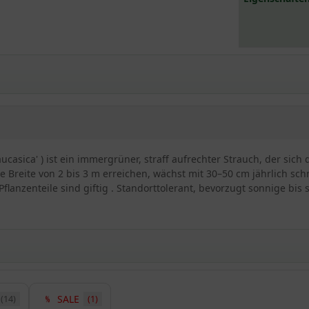
aucasica' ) ist ein immergrüner, straff aufrechter Strauch, der s
e Breite von 2 bis 3 m erreichen, wächst mit 30–50 cm jährlich sc
flanzenteile sind giftig . Standorttolerant, bevorzugt sonnige bis
SALE
(14)
(1)
ica' / Prunus laurocerasus 'Caucasica'