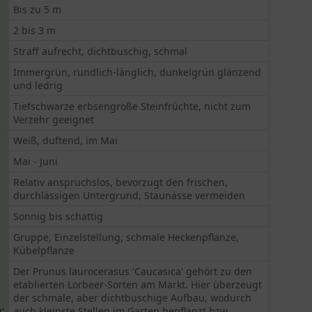
Bis zu 5 m
2 bis 3 m
Straff aufrecht, dichtbuschig, schmal
Immergrün, rundlich-länglich, dunkelgrün glänzend
und ledrig
Tiefschwarze erbsengroße Steinfrüchte, nicht zum
Verzehr geeignet
Weiß, duftend, im Mai
Mai - Juni
Relativ anspruchslos, bevorzugt den frischen,
durchlässigen Untergrund, Staunässe vermeiden
Sonnig bis schattig
Gruppe, Einzelstellung, schmale Heckenpflanze,
Kübelpflanze
Der Prunus laurocerasus 'Caucasica' gehört zu den
etablierten Lorbeer-Sorten am Markt. Hier überzeugt
der schmale, aber dichtbuschige Aufbau, wodurch
:
auch kleinste Stellen im Garten bepflanzt bzw....