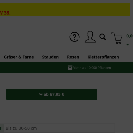
W 38.
0,0
*
Gräser & Farne
Stauden
Rosen
Kletterpflanzen
Mehr als 10.000 Pflanzen
ab 67,95 €
s
Bis zu 30-50 cm