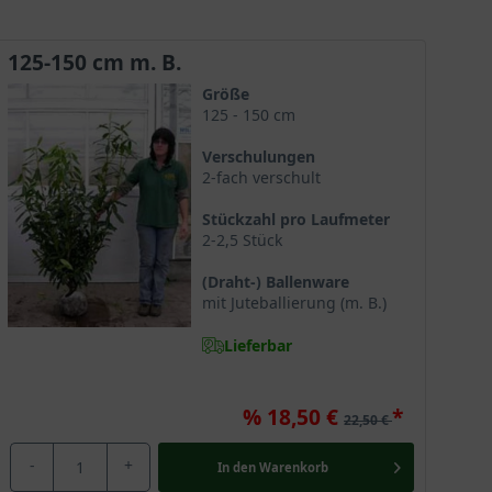
sten
Kirschlorbeersorten
. Aufgrund des dichtbuschigen
aff-aufrecht und schmal wächst, können auch die
125-150 cm m. B.
ellwüchsigkeit, Anspruchslosigkeit und gute
Größe
125 - 150 cm
Verschulungen
2-fach verschult
 die Größe auswählen, die Ihren individuellen
Stückzahl pro Laufmeter
ichtbuschig bei einer maximalen Höhe von bis zu 5 m
2-2,5 Stück
ware (Juteballierung oder Drahtballierung) oder als
(Draht-) Ballenware
ner angeboten. Mit einer stattlichen Größe von 300 bis
mit Juteballierung (m. B.)
r Container geliefert wird. Der Jahreszuwachs beträgt
Lieferbar
%
18,50 €
22,50 €
-
+
In den
Warenkorb