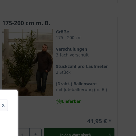
175-200 cm m. B.
Größe
175 - 200 cm
Verschulungen
3-fach verschult
Stückzahl pro Laufmeter
2 Stück
(Draht-) Ballenware
mit Juteballierung (m. B.)
Lieferbar
X
41,95 €
-
+
In den
Warenkorb