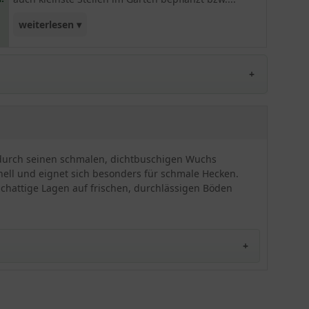
weiterlesen ▾
verdeckt werden können. Durch das dunkelgrün
glänzende Blattwerk (schmales Blatt) wirkt sie
sehr elegant und ansprechend. Besonders
zierend sind die weißen Blüten des kaukasischen
Kirschlorbeers im Frühjahr, die zusätzlich einen
angenehmen Duft versprühen. Insgesamt gilt
diese schnellwüchsige Sorte als sehr
standorttolerant und gute Lösung für schmale
ich durch seinen schmalen, dichtbuschigen Wuchs
Hecken.
hnell und eignet sich besonders für schmale Hecken.
 schattige Lagen auf frischen, durchlässigen Böden