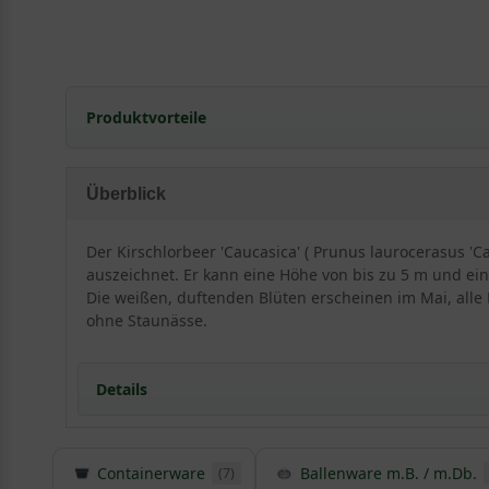
Produktvorteile
schnellwüchsig
dichte, kompakte Hecke
Überblick
gut schnittverträglich
angenehm duftend
Der Kirschlorbeer 'Caucasica' ( Prunus laurocerasus 'C
robustes Gehölz
auszeichnet. Er kann eine Höhe von bis zu 5 m und ein
anspruchslos (Boden)
Die weißen, duftenden Blüten erscheinen im Mai, alle P
straff-schmalwüchsig
ohne Staunässe.
optimal für schmale und hohe Hecken
bis 5 m
Details
verträgt keine Staunässe
solide frosthart
regelmäßiger Beschnitt nötig
Containerware
Ballenware m.B. / m.Db.
(7)
Detaillierte Informationen Kirschlorbeer 'Caucas