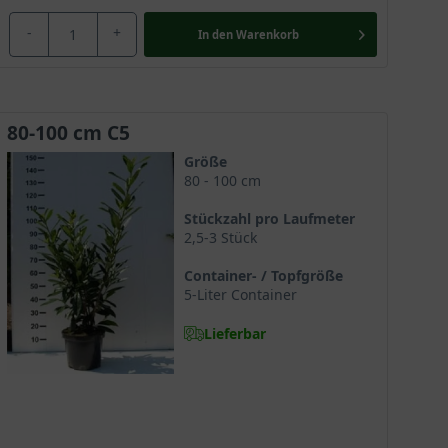
-
+
In den
Warenkorb
hreskalender der Gartenpflege
. Weitere Fragen werden
80-100 cm C5
Größe
80 - 100 cm
erpflanzen. Generell liegt die Pflanzzeit jedoch im
esonders auf eine gute Bewässerung des
Stückzahl pro Laufmeter
rgegangenen Sommer noch warm ist und somit optimale
2,5-3 Stück
Container- / Topfgröße
5-Liter Container
Lieferbar
nd dessen regelmäßig, bestenfalls zweimal jährlich,
mer (Ende Juni). Dabei sollten Sie von einer
führe zu unsauberen Schnitten und können die