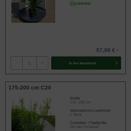
Lieferbar
57,95 €
-
+
In den
Warenkorb
175-200 cm C20
Größe
175 - 200 cm
Stückzahl pro Laufmeter
2 Stück
Container- / Topfgröße
20-Liter Container