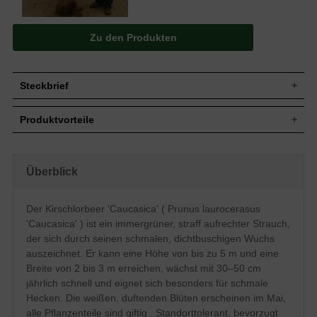
Zu den Produkten
Steckbrief
Jährl.
Bis zu 30-50 cm
Produktvorteile
Zuwachs
Wuchshöhe
Bis zu 5 m
schnellwüchsig
Wuchsbreite
2 bis 3 m
dichte, kompakte Hecke
gut schnittverträglich
Wuchsform
Straff aufrecht, dichtbuschig, schmal
Überblick
angenehm duftend
Immergrün, rundlich-länglich, dunkelgrün
robustes Gehölz
Blatt
glänzend und ledrig
anspruchslos (Boden)
Der Kirschlorbeer 'Caucasica' ( Prunus laurocerasus
straff-schmalwüchsig
Tiefschwarze erbsengroße Steinfrüchte,
Frucht
'Caucasica' ) ist ein immergrüner, straff aufrechter Strauch,
optimal für schmale und hohe Hecken
nicht zum Verzehr geeignet
bis 5 m
der sich durch seinen schmalen, dichtbuschigen Wuchs
Blüte
Weiß, duftend, im Mai
verträgt keine Staunässe
auszeichnet. Er kann eine Höhe von bis zu 5 m und eine
Blütezeit
Mai - Juni
solide frosthart
Breite von 2 bis 3 m erreichen, wächst mit 30–50 cm
regelmäßiger Beschnitt nötig
Relativ anspruchslos, bevorzugt den
jährlich schnell und eignet sich besonders für schmale
Boden
frischen, durchlässigen Untergrund,
Staunässe vermeiden
Hecken. Die weißen, duftenden Blüten erscheinen im Mai,
alle Pflanzenteile sind giftig . Standorttolerant, bevorzugt
Standort
Sonnig bis schattig