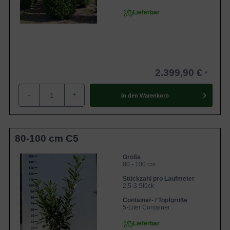
Der Kaukasische Kirschlorbeer erreicht eine Wuchshöhe
Lieferbar
bis zu 5 m und eine Wuchsbreite zwischen 2 und 3 m.
Aufgrund dieser Wuchseigenschaften ist der Kirschlorbeer
'Caucasica' ideal für
schmale
und
hohe
Hecken bis zu 5 m
geeignet. Der Kirschlorbeer bildet zudem einen straff
aufrechten und dichtbuschigen Wuchs und ist somit ideal
2.399,90 €
für einen blickdichten Sichtschutz geeignet.
-
+
In den
Warenkorb
Ist der Kaukasische Kirschlorbeer frosthart?
Prunus laurocerasus 'Caucasica' ist ein gut frosthartes
Exemplar, welches Temperaturen bis -24 °C standhält.
80-100 cm C5
Frostschäden treten an der immergrünen Heckenpflanze
selten auf - wahrscheinlicher sind Trockenschäden, die
Größe
80 - 100 cm
sich im Frühjahr durch viele braune Blätter an der Pflanze
Stückzahl pro Laufmeter
äußern. In der Regel trägt der Kirschlorbeer allerdings
2,5-3 Stück
keine größeren Schäden davon. Die braunen Blätter
Container- / Topfgröße
werden im Frühjahr abgestoßen und neue Triebe
5-Liter Container
beginnen sich zu entwickeln. Mit einem leichten
Lieferbar