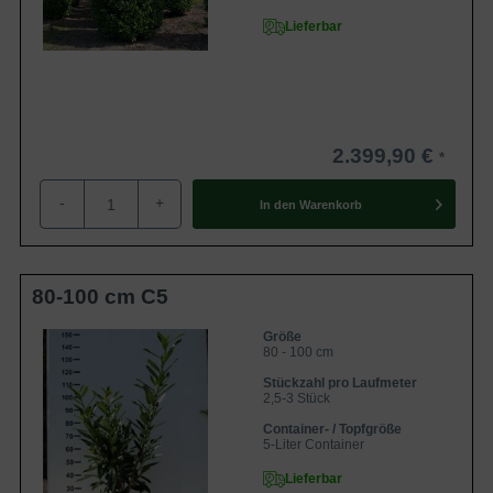
Der Kaukasische Kirschlorbeer erreicht eine Wuchshöhe
Lieferbar
bis zu 5 m und eine Wuchsbreite zwischen 2 und 3 m.
Aufgrund dieser Wuchseigenschaften ist der Kirschlorbeer
'Caucasica' ideal für
schmale
und
hohe
Hecken bis zu 5 m
geeignet. Der Kirschlorbeer bildet zudem einen straff
aufrechten und dichtbuschigen Wuchs und ist somit ideal
2.399,90 €
für einen blickdichten Sichtschutz geeignet.
-
+
In den
Warenkorb
Ist der Kaukasische Kirschlorbeer frosthart?
Prunus laurocerasus 'Caucasica' ist ein gut frosthartes
Exemplar, welches Temperaturen bis -24 °C standhält.
80-100 cm C5
Frostschäden treten an der immergrünen Heckenpflanze
selten auf - wahrscheinlicher sind Trockenschäden, die
Größe
80 - 100 cm
sich im Frühjahr durch viele braune Blätter an der Pflanze
Stückzahl pro Laufmeter
äußern. In der Regel trägt der Kirschlorbeer allerdings
2,5-3 Stück
keine größeren Schäden davon. Die braunen Blätter
Container- / Topfgröße
werden im Frühjahr abgestoßen und neue Triebe
5-Liter Container
beginnen sich zu entwickeln. Mit einem leichten
Lieferbar