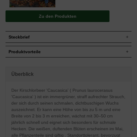
Zu den Produkten
Steckbrief
Jährl.
Bis zu 30-50 cm
Produktvorteile
Zuwachs
Wuchshöhe
Bis zu 5 m
schnellwüchsig
Wuchsbreite
2 bis 3 m
dichte, kompakte Hecke
gut schnittverträglich
Wuchsform
Straff aufrecht, dichtbuschig, schmal
Überblick
angenehm duftend
Immergrün, rundlich-länglich, dunkelgrün
robustes Gehölz
Blatt
glänzend und ledrig
anspruchslos (Boden)
Der Kirschlorbeer 'Caucasica' ( Prunus laurocerasus
straff-schmalwüchsig
Tiefschwarze erbsengroße Steinfrüchte,
Frucht
'Caucasica' ) ist ein immergrüner, straff aufrechter Strauch,
optimal für schmale und hohe Hecken
nicht zum Verzehr geeignet
bis 5 m
der sich durch seinen schmalen, dichtbuschigen Wuchs
Blüte
Weiß, duftend, im Mai
verträgt keine Staunässe
auszeichnet. Er kann eine Höhe von bis zu 5 m und eine
Blütezeit
Mai - Juni
solide frosthart
Breite von 2 bis 3 m erreichen, wächst mit 30–50 cm
regelmäßiger Beschnitt nötig
Relativ anspruchslos, bevorzugt den
jährlich schnell und eignet sich besonders für schmale
Boden
frischen, durchlässigen Untergrund,
Staunässe vermeiden
Hecken. Die weißen, duftenden Blüten erscheinen im Mai,
alle Pflanzenteile sind giftig . Standorttolerant, bevorzugt
Standort
Sonnig bis schattig