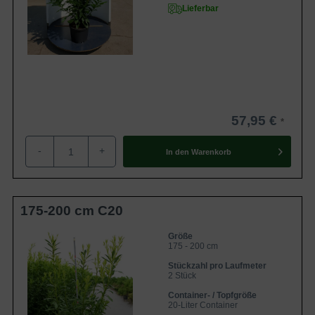
Lieferbar
57,95 €
-
+
In den
Warenkorb
175-200 cm C20
Größe
175 - 200 cm
Stückzahl pro Laufmeter
2 Stück
Container- / Topfgröße
20-Liter Container