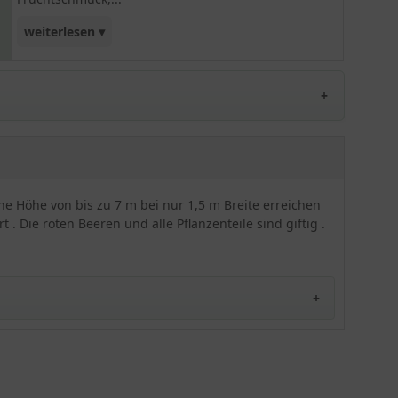
weiterlesen ▾
welcher aus der dunkelgrünen Benadelung
ansprechend hervorsticht. Absolute Robustheit
sowie extreme Winterhärte sind bei dieser Sorte
(wie bei der gesamten Art) gegeben. Eine tolle
Bepflanzungsmöglichkeit, die nicht nur als
schmale Heckenpflanze, sondern auch als
individuelles Gestaltungselement Verwendung
findet.
ine Höhe von bis zu 7 m bei nur 1,5 m Breite erreichen
. Die roten Beeren und alle Pflanzenteile sind giftig .