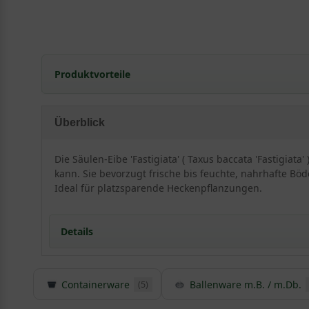
Produktvorteile
extrem frosthart und windfest
benötigt keinen Beschnitt
Überblick
standorttolerant
sehr langlebig und pflegeleicht
Die Säulen-Eibe 'Fastigiata' ( Taxus baccata 'Fastigia
extrem robust und anspruchslos
kann. Sie bevorzugt frische bis feuchte, nahrhafte Böd
ansprechender Fruchtschmuck
Ideal für platzsparende Heckenpflanzungen.
starke, widerstandsfähige Wurzeln
perfekt für schmale Hecken
Details
verträgt keine extreme Trockenheit
verträgt keine Staunässe
geringer Jahreszuwachs
Containerware
Ballenware m.B. / m.Db.
(5)
Detaillierte Informationen Säulen-Eibe 'Fastigiata