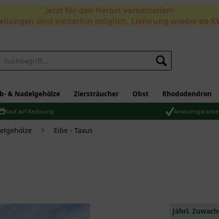
Jetzt für den Herbst vorbestellen!
ellungen sind weiterhin möglich, Lieferung wieder ab K
Suchen
b- & Nadelgehölze
Ziersträucher
Obst
Rhododendron
Kauf auf Rechnung
Anwuchsgarantie
elgehölze
Eibe - Taxus
Jährl. Zuwach