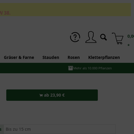
W 38.
0,0
*
Gräser & Farne
Stauden
Rosen
Kletterpflanzen
Mehr als 10.000 Pflanzen
ab 23,90 €
s
Bis zu 15 cm