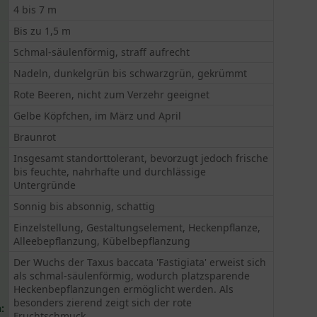
4 bis 7 m
Bis zu 1,5 m
Schmal-säulenförmig, straff aufrecht
Nadeln, dunkelgrün bis schwarzgrün, gekrümmt
Rote Beeren, nicht zum Verzehr geeignet
Gelbe Köpfchen, im März und April
Braunrot
Insgesamt standorttolerant, bevorzugt jedoch frische
bis feuchte, nahrhafte und durchlässige
Untergründe
Sonnig bis absonnig, schattig
Einzelstellung, Gestaltungselement, Heckenpflanze,
Alleebepflanzung, Kübelbepflanzung
Der Wuchs der Taxus baccata 'Fastigiata' erweist sich
als schmal-säulenförmig, wodurch platzsparende
Heckenbepflanzungen ermöglicht werden. Als
besonders zierend zeigt sich der rote
:
Fruchtschmuck,...