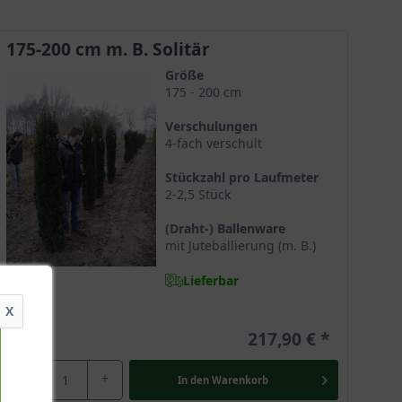
175-200 cm m. B. Solitär
Größe
175 - 200 cm
Verschulungen
4-fach verschult
Stückzahl pro Laufmeter
2-2,5 Stück
(Draht-) Ballenware
mit Juteballierung (m. B.)
Lieferbar
X
217,90 €
-
+
esem Taxus ist es möglich, ganz ohne Rückschnitt seine
In den
Warenkorb