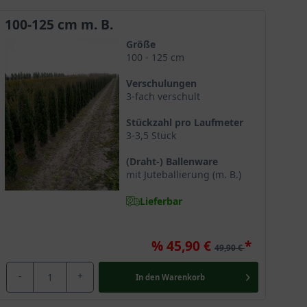
licht es, die Pflanze für sehr
schmale
einen tollen Kontrast zu den dunkelgrünen Nadeln. Ein
100-125 cm m. B.
ann. Informieren Sie sich im folgenden Text und
Größe
der
Säulen-Eibe
. Hier finden Sie alle Sorten der
Taxus
100 - 125 cm
Verschulungen
3-fach verschult
Stückzahl pro Laufmeter
 Sie und Ihren Garten das passende Exemplar zu
3-3,5 Stück
e in der Größe 450-500 cm als Solitär mit
(Draht-) Ballenware
rmieren. Generell erreicht die Pflanze eine
mit Juteballierung (m. B.)
Säulen-Eibe
ist ein eher langsam wachsendes
Lieferbar
%
45,90 €
49,90 €
-
+
In den
Warenkorb