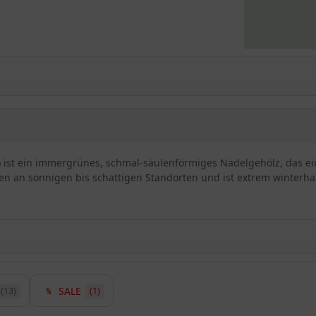
ta' ) ist ein immergrünes, schmal-säulenförmiges Nadelgehölz, das e
en an sonnigen bis schattigen Standorten und ist extrem winterhart 
SALE
(13)
(1)
' / Taxus baccata 'Fastigiata'