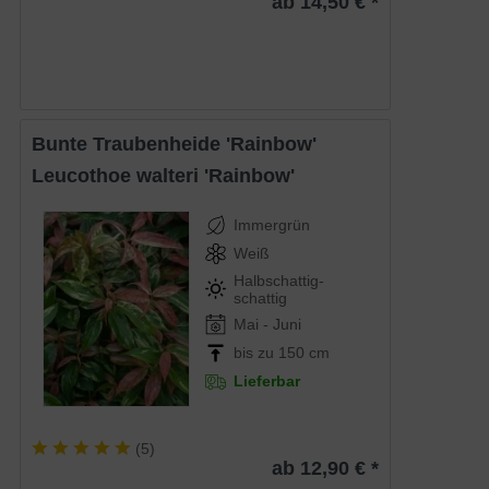
ab 14,50 € *
Bunte Traubenheide 'Rainbow'
Leucothoe walteri 'Rainbow'
Immergrün
Weiß
Halbschattig-
schattig
Mai - Juni
bis zu 150 cm
Lieferbar
(
5
)
ab 12,90 € *