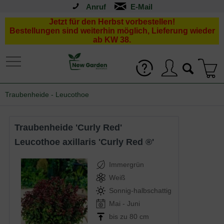
Anruf
Jetzt für den Herbst vorbestellen!
Bestellungen sind weiterhin möglich, Lieferung wieder
ab KW 38.
Traubenheide - Leucothoe
Traubenheide 'Curly Red'
Leucothoe axillaris 'Curly Red ®'
Immergrün
Weiß
Sonnig-halbschattig
Mai - Juni
bis zu 80 cm