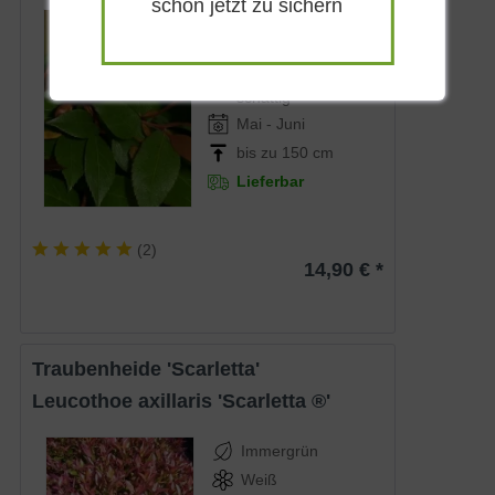
schon jetzt zu sichern
Immergrün
Weiß
Halbschattig-
schattig
Mai - Juni
bis zu 150 cm
Lieferbar
(
2
)
14,90 € *
Traubenheide 'Scarletta'
Leucothoe axillaris 'Scarletta ®'
Immergrün
Weiß