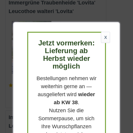
Immergrüne Traubenheide 'Lovita'
Leucothoe walteri 'Lovita'
Immergrün
Weiß
X
Halbschattig-
Jetzt vormerken:
schattig
Lieferung ab
Mai - Juni
Herbst wieder
bis zu 80 cm
möglich
Lieferbar
Bestellungen nehmen wir
(
3
)
weiterhin gerne an —
ab 15,90 € *
ausgeliefert wird
wieder
ab KW 38
.
Nutzen Sie die
Immergrüne Traubenheide
Sommerpause, um sich
Leucothoe walteri
Ihre Wunschpflanzen