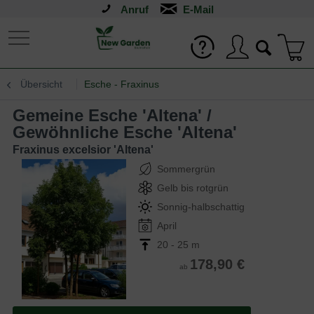
Anruf
Übersicht
Esche - Fraxinus
Gemeine Esche 'Altena' /
Gewöhnliche Esche 'Altena'
Fraxinus excelsior 'Altena'
Sommergrün
Gelb bis rotgrün
Sonnig-halbschattig
April
20 - 25 m
178,90 €
ab