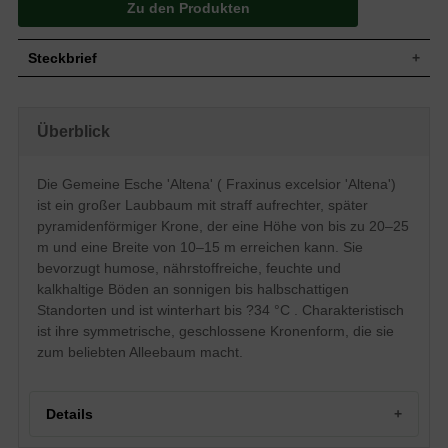
Zu den Produkten
Steckbrief
Großer Baum, anfangs straff aufrechte
Krone, später pyramidförmig,
Wuchs
Überblick
geschlossen, durchgehender Stamm, 20
bis 25 m hoch und 10 bis 15 m breit
Wuchshöhe
20 - 25 m
Die Gemeine Esche 'Altena' ( Fraxinus excelsior 'Altena')
Unpaarig gefiedert, 9 bis 11 Blättchen,
ist ein großer Laubbaum mit straff aufrechter, später
kurz gestielt, grober und scharf gesägter
Blatt
Rand, mattgrün, Herbstfärbung gelb, bis
pyramidenförmiger Krone, der eine Höhe von bis zu 20–25
zu 10 cm lang
m und eine Breite von 10–15 m erreichen kann. Sie
Frucht
Keine
bevorzugt humose, nährstoffreiche, feuchte und
Blüte
Unauffällige, gelbe bis rotgrüne Rispen
kalkhaltige Böden an sonnigen bis halbschattigen
Standorten und ist winterhart bis ?34 °C . Charakteristisch
Blütezeit
April
ist ihre symmetrische, geschlossene Kronenform, die sie
Olivgrün bis graugrün, später grau, lange
Rinde
glatt
zum beliebten Alleebaum macht.
Pfahlwurzel, nach 10 Jahren
Wurzeln
Senkerwurzelsystem mit kräftigen, flachen
Hauptseitenwurzeln
Details
Humose, nährstoffreiche, feuchte,
Boden
kalkhaltige Böden