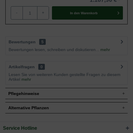
-
+
In den
Warenkorb
Bewertungen
5
Bewertungen lesen, schreiben und diskutieren...
mehr
Artikelfragen
0
Lesen Sie von weiteren Kunden gestellte Fragen zu diesem
Artikel
mehr
Pflegehinweise
Alternative Pflanzen
Pflanz- und Pflegetipps Fraxinus excelsior
'Altena' / Gemeine Esche 'Altena' / Gewöhnliche
Service Hotline
Sie suchen eine Alternative?
Esche 'Altena'