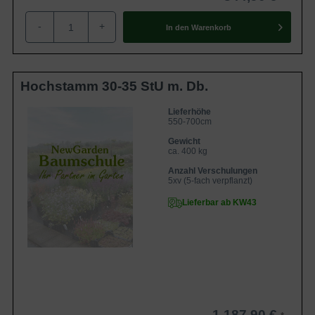
-
+
In den
Warenkorb
Hochstamm 30-35 StU m. Db.
Lieferhöhe
550-700cm
Gewicht
ca. 400 kg
Anzahl Verschulungen
5xv (5-fach verpflanzt)
Lieferbar ab KW43
1.187,90 €