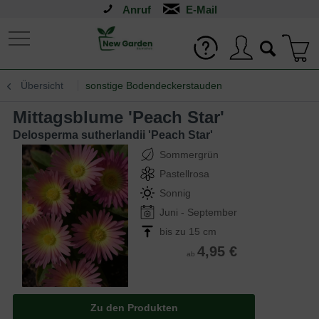
Anruf
Übersicht
sonstige Bodendeckerstauden
Mittagsblume 'Peach Star'
Delosperma sutherlandii 'Peach Star'
Sommergrün
Pastellrosa
Sonnig
Juni - September
bis zu 15 cm
4,95 €
ab
Zu den Produkten