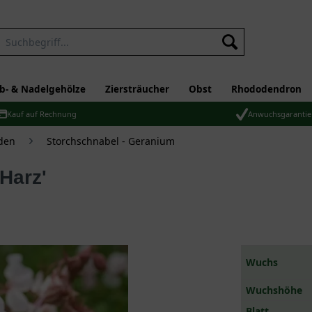
b- & Nadelgehölze
Ziersträucher
Obst
Rhododendron
Kauf auf Rechnung
Anwuchsgarantie
den
Storchschnabel - Geranium
Harz'
Wuchs
Wuchshöhe
Blatt