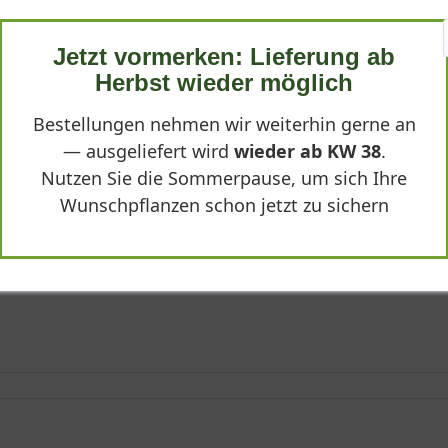
Jetzt vormerken: Lieferung ab
Herbst wieder möglich
dicht gewachsen und in sehr gutem Zustand an. Die Pflanze war 
tablierung im Beet.
Bestellungen nehmen wir weiterhin gerne an
— ausgeliefert wird
wieder ab KW 38
.
Nutzen Sie die Sommerpause, um sich Ihre
Wunschpflanzen schon jetzt zu sichern