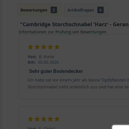
Bewertungen
5
Artikelfragen
0
"Cambridge Storchschnabel 'Harz' - Geran
Informationen zur Prüfung von Bewertungen
Von:
B. Korte
Am:
05.02.2026
Sehr guter Bodendecker
Ich habe sie vor einem Jahr als kleine Topfpflanzen
Storchschnabel sieht ordentlich aus und hat eine se
Von:
E. Christ