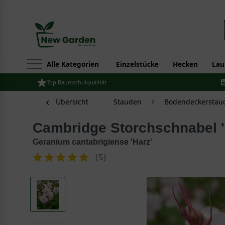
Alle Kategorien
Einzelstücke
Hecken
Lau
Top Baumschulqualität
Übersicht
Stauden
Bodendeckerstau
Cambridge Storchschnabel '
Geranium cantabrigiense 'Harz'
(
5
)