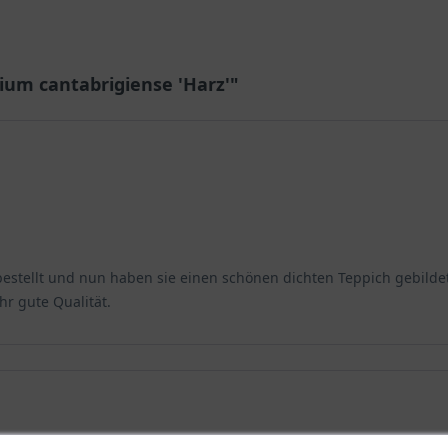
ium cantabrigiense 'Harz'"
 bestellt und nun haben sie einen schönen dichten Teppich gebilde
hr gute Qualität.