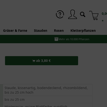
0,0
*
Gräser & Farne
Stauden
Rosen
Kletterpflanzen
Mehr als 10.000 Pflanzen
ab 3,80 €
Staude, kissenartig, bodendeckend, rhizombildend,
bis zu 25 cm hoch
bis zu 25 cm
Wintergrün, grüne Blattfarbe, rundlich