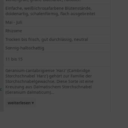
Einfache, weißlichrosafarbene Blütenstände,
doldenartig, schalenförmig, flach ausgebreitet
Mai - Juli
Rhizome
Trocken bis frisch, gut durchlässig, neutral
Sonnig-halbschattig
11 bis 15
Geranium cantabrigiense 'Harz' (Cambridge
Storchschnabel 'Harz') gehört zur Familie der
Storchschnabelgewächse. Diese Sorte ist eine
Kreuzung aus Dalmatischem Storchschnabel
:
(Geranium dalmaticum)...
weiterlesen ▾
und dem Balkan-Storchschnabel (Geranium
macrorrhizum). Primär findet diese Sorte ihre
Anwendung als flächen- bzw. bodendeckende