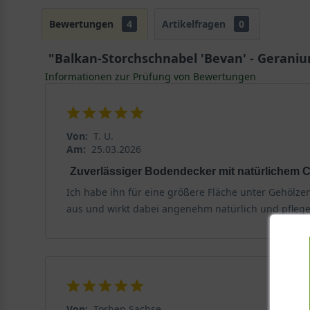
Bewertungen
4
Artikelfragen
0
"Balkan-Storchschnabel 'Bevan' - Gerani
Informationen zur Prüfung von Bewertungen
Von:
T. U.
Am:
25.03.2026
Zuverlässiger Bodendecker mit natürlichem 
Ich habe ihn für eine größere Fläche unter Gehölzen
aus und wirkt dabei angenehm natürlich und pflegel
Von:
Torben Sachse