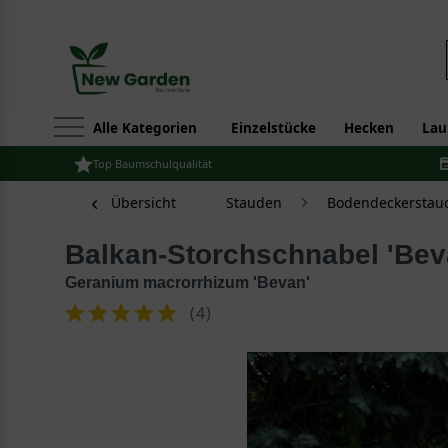
Alle Kategorien
Einzelstücke
Hecken
Lau
Top Baumschulqualität
Übersicht
Stauden
Bodendeckerstau
Balkan-Storchschnabel 'Bev
Geranium macrorrhizum 'Bevan'
(
4
)