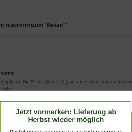
um macrorrhizum 'Bevan'"
Charme
 gepflanzt. Die Pflanze kam kräftig an und machte einen sehr robu
eicht.
Jetzt vormerken: Lieferung ab
Herbst wieder möglich
Bestellungen nehmen wir weiterhin gerne an