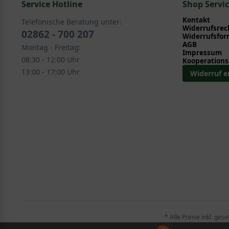
Service Hotline
Stauden > Blütenstauden > Storchschnabel - Geran
Shop Servi
Stauden > Bodendeckerstauden > Storchschnabel -
Kontakt
Telefonische Beratung unter:
Stauden > Rabattenstauden > Storchschnabel - Ger
Widerrufsrec
02862 - 700 207
Widerrufsfor
Bodendecker > Bodendeckerstauden > Storchschnab
AGB
Montag - Freitag:
Stauden > Gehölzrandstauden > Storchschnabel - G
Impressum
08:30 - 12:00 Uhr
Kooperations
Stauden > Rhododendron - Begleitstauden > Storch
13:00 - 17:00 Uhr
Widerruf e
* Alle Preise inkl. ges