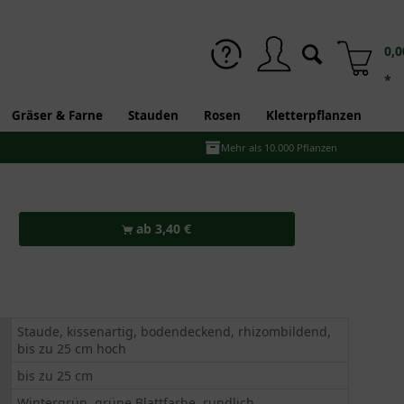
0,0
*
Gräser & Farne
Stauden
Rosen
Kletterpflanzen
Mehr als 10.000 Pflanzen
ab 3,40 €
Staude, kissenartig, bodendeckend, rhizombildend,
bis zu 25 cm hoch
bis zu 25 cm
Wintergrün, grüne Blattfarbe, rundlich