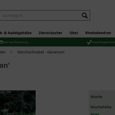
b- & Nadelgehölze
Ziersträucher
Obst
Rhododendron
Kauf auf Rechnung
Anwuchsgarantie
den
Storchschnabel - Geranium
an'
Wuchs
Wuchshöhe
Blatt