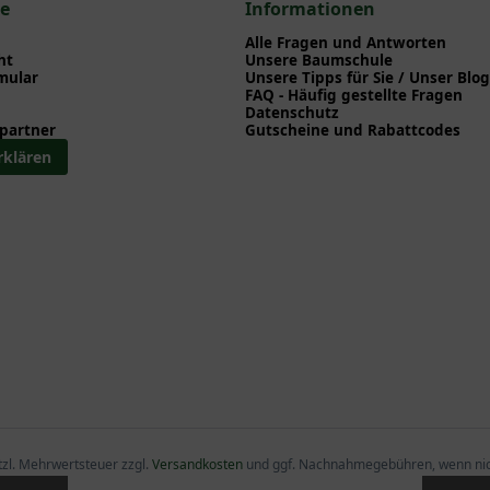
ium
ce
Informationen
 Geranium
Alle Fragen und Antworten
anium
ht
Unsere Baumschule
mular
Unsere Tipps für Sie / Unser Blog
el - Geranium
FAQ - Häufig gestellte Fragen
eranium
Datenschutz
partner
Gutscheine und Rabattcodes
schnabel - Geranium
rklären
etzl. Mehrwertsteuer zzgl.
Versandkosten
und ggf. Nachnahmegebühren, wenn nic