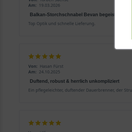
Am:
19.03.2026
Balkan-Storchschnabel Bevan begeistert
Top Optik und schnelle Lieferung.
Von:
Hasan Fürst
Am:
24.10.2025
Duftend, robust & herrlich unkompliziert
Ein pflegeleichter, duftender Dauerbrenner, der Stru