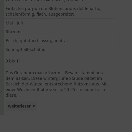
Einfache, purpurrote Blütenstände, doldenartig,
schalenförmig, flach, ausgebreitet
Mai - Juli
Rhizome
Frisch, gut durchlässig, neutral
Sonnig-halbschattig
9 bis 11
Das Geranium macorrhizum ‚ Bevan` stammt aus
dem Balkan. Diese wintergrüne Staude bildet im
Bereich der Wurzel entsprechend Rhizome aus. Mit
einer Wuchsendhöhe von ca. 20-25 cm eignet sich
:
diese...
weiterlesen ▾
Pflanze hervorragend als Bodendecker. Der
Blütenstand präsentiert sich in den Monaten Mai
bis Juli in einer purpurroten Färbung, die