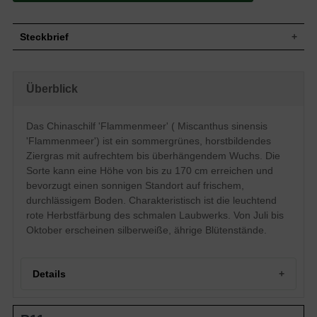
Steckbrief
Gras, aufrecht, überhängend, horstbildend,
Wuchs
bis zu 170 cm hoch
Überblick
Wuchshöhe
bis zu 170 cm
Sommergrün, grüne Blattfarbe, im Herbst
Blatt
leuchtend rot, schmal
Das Chinaschilf 'Flammenmeer' ( Miscanthus sinensis
Unscheinbare, silberweiße Blütenstände,
'Flammenmeer') ist ein sommergrünes, horstbildendes
Blüte
ährig, unbedeutend
Ziergras mit aufrechtem bis überhängendem Wuchs. Die
Blütezeit
Juli - Oktober
Sorte kann eine Höhe von bis zu 170 cm erreichen und
Wurzeln
Horstbildend
bevorzugt einen sonnigen Standort auf frischem,
Boden
Frisch, normal durchlässig, neutral
durchlässigem Boden. Charakteristisch ist die leuchtend
Standort
Sonnig
rote Herbstfärbung des schmalen Laubwerks. Von Juli bis
Pflanzen
Oktober erscheinen silberweiße, ährige Blütenstände.
1,2 bis 2
pro m²
Details
Portrait: Chinaschilf 'Flammenmeer'