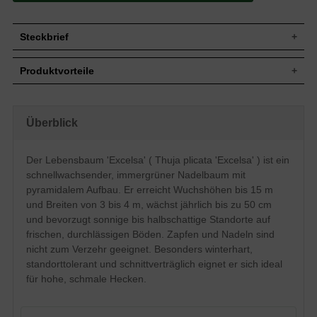
Steckbrief
Jährl.
Bis zu 50 cm
Produktvorteile
Zuwachs
Wuchshöhe
Bis zu 15 m
pflegeleicht
Wuchsbreite
3 bis 4 m
schnelles Wachstum
sehr frosthart und windfest
Wuchsform
Pyramidaler Aufbau
Überblick
standorttolerant
Frucht
Zapfen, nicht zum Verzehr geeignet
robust
hohes Ausschlags- und
Blüte
Unscheinbar
Der Lebensbaum 'Excelsa' ( Thuja plicata 'Excelsa' ) ist ein
Regenerationsvermögen
Rinde
Graubraun
schnellwachsender, immergrüner Nadelbaum mit
optimal für schmale
Insgesamt standorttolerant, bevorzugt
und/oder hohe Hecken
pyramidalem Aufbau. Er erreicht Wuchshöhen bis 15 m
Boden
jedoch frische bis feuchte und
und Breiten von 3 bis 4 m, wächst jährlich bis zu 50 cm
verträgt keine extreme Trockenheit
durchlässige Untergründe
verträgt keinen Rückschnitt ins alte Holz
und bevorzugt sonnige bis halbschattige Standorte auf
Standort
Sonnig bis halbschattig
frischen, durchlässigen Böden. Zapfen und Nadeln sind
Solitär, Gruppe, hohe und niedrige
Verwendung
nicht zum Verzehr geeignet. Besonders winterhart,
Heckenbepflanzung, Kübelbepflanzung
standorttolerant und schnittverträglich eignet er sich ideal
Dieser zügig wachsende Lebensbaum
für hohe, schmale Hecken.
'Excelsa' ähnelt in der Nadelfärbung sehr
stark der Sorte 'Atrovirens'. In jungen
Jahren zeigt sich dieser Lebensbaum mit
einem lockeren Aufbau, welcher sich im