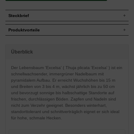
Steckbrief
Jährl.
Bis zu 50 cm
Produktvorteile
Zuwachs
Wuchshöhe
Bis zu 15 m
pflegeleicht
Wuchsbreite
3 bis 4 m
schnelles Wachstum
sehr frosthart und windfest
Wuchsform
Pyramidaler Aufbau
Überblick
standorttolerant
Frucht
Zapfen, nicht zum Verzehr geeignet
robust
hohes Ausschlags- und
Blüte
Unscheinbar
Der Lebensbaum 'Excelsa' ( Thuja plicata 'Excelsa' ) ist ein
Regenerationsvermögen
Rinde
Graubraun
schnellwachsender, immergrüner Nadelbaum mit
optimal für schmale
Insgesamt standorttolerant, bevorzugt
und/oder hohe Hecken
pyramidalem Aufbau. Er erreicht Wuchshöhen bis 15 m
Boden
jedoch frische bis feuchte und
und Breiten von 3 bis 4 m, wächst jährlich bis zu 50 cm
verträgt keine extreme Trockenheit
durchlässige Untergründe
verträgt keinen Rückschnitt ins alte Holz
und bevorzugt sonnige bis halbschattige Standorte auf
Standort
Sonnig bis halbschattig
frischen, durchlässigen Böden. Zapfen und Nadeln sind
Solitär, Gruppe, hohe und niedrige
Verwendung
nicht zum Verzehr geeignet. Besonders winterhart,
Heckenbepflanzung, Kübelbepflanzung
standorttolerant und schnittverträglich eignet er sich ideal
Dieser zügig wachsende Lebensbaum
für hohe, schmale Hecken.
'Excelsa' ähnelt in der Nadelfärbung sehr
stark der Sorte 'Atrovirens'. In jungen
Jahren zeigt sich dieser Lebensbaum mit
einem lockeren Aufbau, welcher sich im