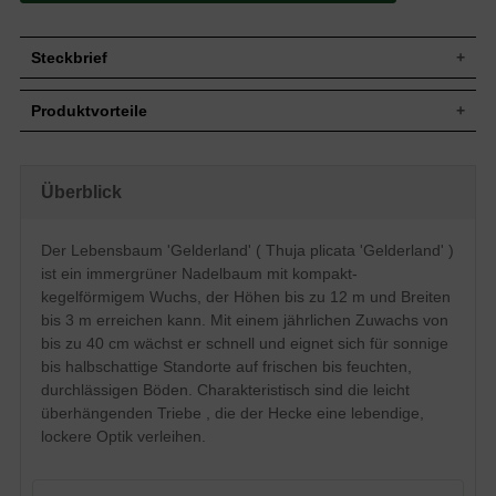
Steckbrief
Jährl.
Bis zu 40 cm
Produktvorteile
Zuwachs
Wuchshöhe
Bis zu 12 m
pflegeleicht
Wuchsbreite
Bis zu 3 m
schnelles Wachstum
sehr frosthart und windfest
Wuchsform
Kompakt-kegelförmiger Aufbau
Überblick
standorttolerant
Frucht
Zapfen, nicht zum Verzehr geeignet
robust
hohes Ausschlags- und
Blüte
Unscheinbar
Der Lebensbaum 'Gelderland' ( Thuja plicata 'Gelderland' )
Regenerationsvermögen
Rinde
Graubraun
ist ein immergrüner Nadelbaum mit kompakt-
optimal für schmale,
Relativ anspruchslos, bevorzugt jedoch
hohe Hecken
kegelförmigem Wuchs, der Höhen bis zu 12 m und Breiten
Boden
frische bis feuchte und durchlässige
bis 3 m erreichen kann. Mit einem jährlichen Zuwachs von
Untergründe, kalkverträglich
verträgt keine extreme Trockenheit
bis zu 40 cm wächst er schnell und eignet sich für sonnige
verträgt keinen Rückschnitt ins alte Holz
Standort
Sonnig bis halbschattig
bis halbschattige Standorte auf frischen bis feuchten,
Einzelstellung, Heckenbepflanzung,
Verwendung
durchlässigen Böden. Charakteristisch sind die leicht
Kübelbepflanzung
überhängenden Triebe , die der Hecke eine lebendige,
Eine bereits seit Jahren bestätigte und
lockere Optik verleihen.
verlässliche Sorte, die wir gerne als
"gemütlich" anmutende Heckenvariante
anbieten. Die leicht überhängenden
Triebe vermitteln dem Betrachter eine