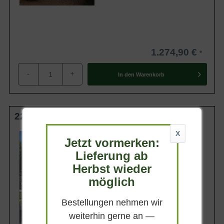
1.274,90 €
-
+
In den
Warenkorb
225 cm Stamm 30-35 StU im Container
X
Lieferhöhe
Jetzt vormerken:
300-350 cm
Lieferung ab
Gewicht
ca. 400 kg
Herbst wieder
Anzahl Verschulungen
möglich
5xv (5-fach verpflanzt)
Lieferbar
Bestellungen nehmen wir
weiterhin gerne an —