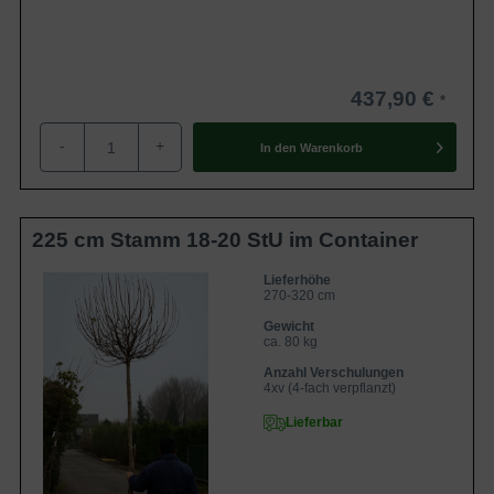
437,90 €
-
+
In den
Warenkorb
225 cm Stamm 18-20 StU im Container
Lieferhöhe
270-320 cm
Gewicht
ca. 80 kg
Anzahl Verschulungen
4xv (4-fach verpflanzt)
Lieferbar