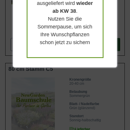
ausgeliefert wird
wieder
ab KW 38
.
Nutzen Sie die
Sommerpause, um sich
1.999,90 €
Ihre Wunschpflanzen
schon jetzt zu sichern
-
+
In den
Warenkorb
80 cm Stamm C5
Kronengröße
20-40 cm
Belaubung
Sommergrün
Blatt- / Nadelfarbe
Grün (glänzend)
Standort
Sonnig-halbschattig
Lieferbar