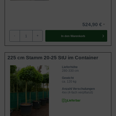
524,90 €
-
+
In den
Warenkorb
225 cm Stamm 20-25 StU im Container
Lieferhöhe
280-330 cm
Gewicht
ca. 120 kg
Anzahl Verschulungen
4xv (4-fach verpflanzt)
Lieferbar