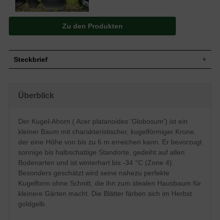
Zu den Produkten
Steckbrief
Kleiner Baum mit kurzem Stamm und breit
gewölbter, kugelförmiger Krone, dicht
Wuchs
Überblick
verzweigt und geschlossen, bis 6 m hoch
und breit
Wuchshöhe
bis zu 6 m
Der Kugel-Ahorn ( Acer platanoides 'Globosum') ist ein
Oben glänzend grün, unten heller, im
kleiner Baum mit charakteristischer, kugelförmiger Krone,
Blatt
Herbst goldgelb, 5 bis 7 lappig, ca. 18 cm
groß
der eine Höhe von bis zu 6 m erreichen kann. Er bevorzugt
sonnige bis halbschattige Standorte, gedeiht auf allen
Frucht
Rotbraune Fruchtflügel
Bodenarten und ist winterhart bis -34 °C (Zone 4).
Endständige gelbgrüne Doldentrauben im
Blüte
äußeren Kronenbereich vor dem
Besonders geschätzt wird seine nahezu perfekte
Laubaustrieb
Kugelform ohne Schnitt, die ihn zum idealen Hausbaum für
Blütezeit
April / Mai
kleinere Gärten macht. Die Blätter färben sich im Herbst
Rinde
Äste hellbraun, Borke dunkelgrau
goldgelb.
Flachwurzler, an der Oberfläche extrem
Wurzeln