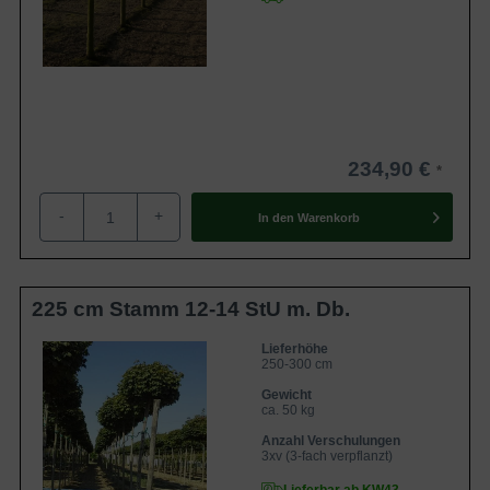
234,90 €
-
+
In den
Warenkorb
225 cm Stamm 12-14 StU m. Db.
Lieferhöhe
250-300 cm
Gewicht
ca. 50 kg
Anzahl Verschulungen
3xv (3-fach verpflanzt)