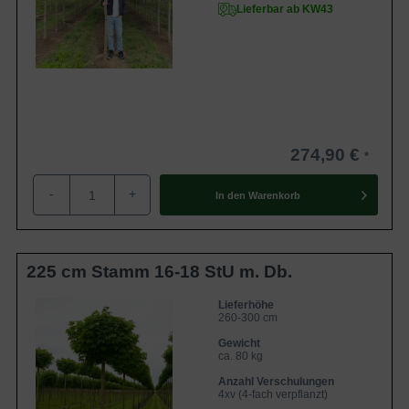
Lieferbar ab KW43
274,90 €
-
+
In den
Warenkorb
225 cm Stamm 16-18 StU m. Db.
Lieferhöhe
260-300 cm
Gewicht
ca. 80 kg
Anzahl Verschulungen
4xv (4-fach verpflanzt)