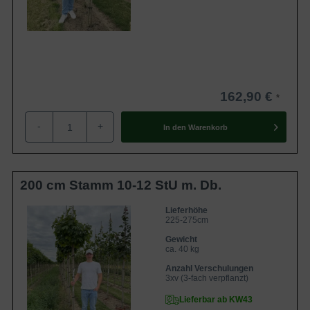
162,90 €
-
+
In den
Warenkorb
200 cm Stamm 10-12 StU m. Db.
Lieferhöhe
225-275cm
Gewicht
ca. 40 kg
Anzahl Verschulungen
3xv (3-fach verpflanzt)
Lieferbar ab KW43