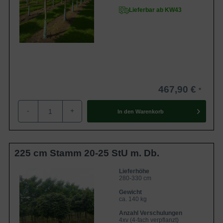
Lieferbar ab KW43
467,90 €
-
+
In den
Warenkorb
225 cm Stamm 20-25 StU m. Db.
Lieferhöhe
280-330 cm
Gewicht
ca. 140 kg
Anzahl Verschulungen
4xv (4-fach verpflanzt)