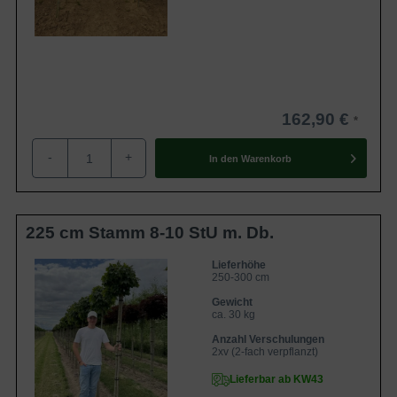
162,90 €
-
+
In den
Warenkorb
225 cm Stamm 8-10 StU m. Db.
Lieferhöhe
250-300 cm
Gewicht
ca. 30 kg
Anzahl Verschulungen
2xv (2-fach verpflanzt)
Lieferbar ab KW43