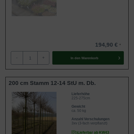
194,90 €
-
+
In den
Warenkorb
200 cm Stamm 12-14 StU m. Db.
Lieferhöhe
225-275cm
Gewicht
ca. 50 kg
Anzahl Verschulungen
3xv (3-fach verpflanzt)
Lieferbar ab KW43