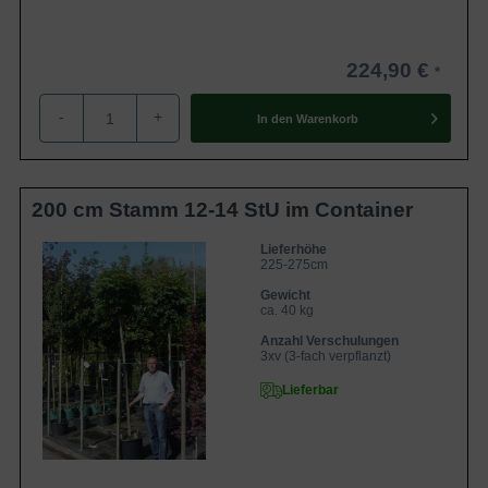
die Nähe des Baumes und wecken den schlafenden
Garten aus dem Winterschlaf.
224,90 €
Spaltfrucht des Ahorns bildet sich im Herbst
-
+
In den
Warenkorb
Im Herbst schmücken die circa 4 cm langen Spaltfrüchte
den Kugel-Ahorn. Sie sind rotbraun und verfügen über
zwei Fruchtflügel. Bei ausreichender Reife schweben sie
200 cm Stamm 12-14 StU im Container
nahezu tanzend vom Baum herunter und dienen vielen
Wildtiere im Winter als Futterquelle.
Lieferhöhe
225-275cm
Gewicht
Standorttolerantes Gehölz mit wenig Ansprüchen
ca. 40 kg
an den Boden
Anzahl Verschulungen
3xv (3-fach verpflanzt)
Die Selektion ’Globosum‘ gilt als standorttolerant und
Lieferbar
robust. Sie toleriert alle Bodenarten, reagiert aber sensibel
auf moorigen Boden und Staunässe. Ein allzu feuchter
Untergrund sollte daher vermieden werden.