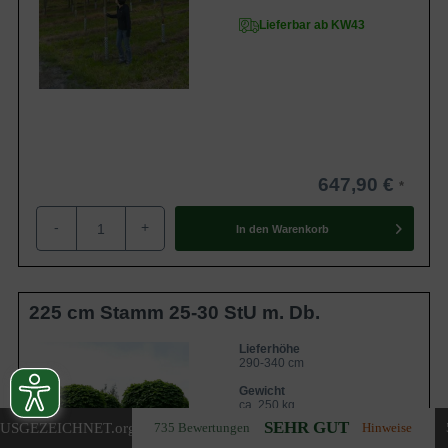
Lieferbar ab KW43
647,90 €
-
+
In den
Warenkorb
225 cm Stamm 25-30 StU m. Db.
Lieferhöhe
290-340 cm
Gewicht
ca. 250 kg
SEHR GUT
USGEZEICHNET
.org
735 Bewertungen
Hinweise
Anzahl Verschulungen
5xv (5-fach verpflanzt)