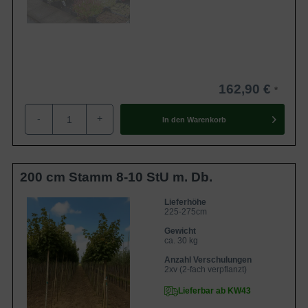
162,90 €
-
+
In den
Warenkorb
200 cm Stamm 8-10 StU m. Db.
Lieferhöhe
225-275cm
Gewicht
ca. 30 kg
Anzahl Verschulungen
2xv (2-fach verpflanzt)
Lieferbar ab KW43