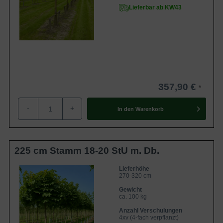
Lieferbar ab KW43
357,90 €
-
+
In den
Warenkorb
225 cm Stamm 18-20 StU m. Db.
Lieferhöhe
270-320 cm
Gewicht
ca. 100 kg
Anzahl Verschulungen
4xv (4-fach verpflanzt)