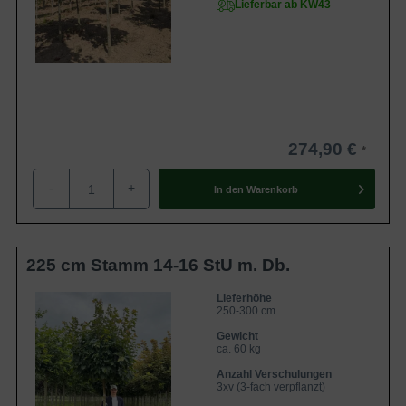
Lieferbar ab KW43
274,90 €
-
+
In den
Warenkorb
225 cm Stamm 14-16 StU m. Db.
Lieferhöhe
250-300 cm
Gewicht
ca. 60 kg
Anzahl Verschulungen
3xv (3-fach verpflanzt)