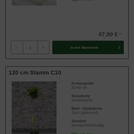
47,90 €
-
+
In den
Warenkorb
120 cm Stamm C10
Kronengröße
20-40 cm
Belaubung
Sommergrün
Blatt- / Nadelfarbe
Grün (glänzend)
Standort
Sonnig-halbschattig