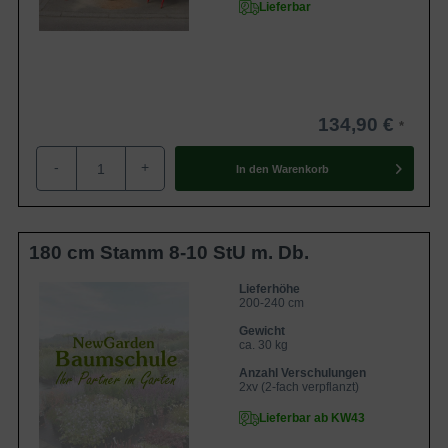
Lieferbar
134,90 €
-
+
In den
Warenkorb
180 cm Stamm 8-10 StU m. Db.
Lieferhöhe
200-240 cm
Gewicht
ca. 30 kg
Anzahl Verschulungen
2xv (2-fach verpflanzt)
Lieferbar ab KW43