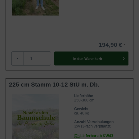
194,90 €
-
+
In den
Warenkorb
225 cm Stamm 10-12 StU m. Db.
Lieferhöhe
250-300 cm
Gewicht
ca. 40 kg
Anzahl Verschulungen
3xv (3-fach verpflanzt)
Lieferbar ab KW43