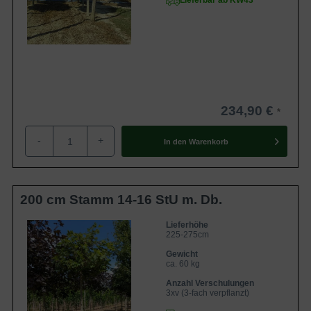
Lieferbar ab KW43
234,90 €
-
+
In den
Warenkorb
200 cm Stamm 14-16 StU m. Db.
Lieferhöhe
225-275cm
Gewicht
ca. 60 kg
Anzahl Verschulungen
3xv (3-fach verpflanzt)