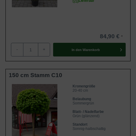
Lieferbar
84,90 €
-
+
In den
Warenkorb
150 cm Stamm C10
Kronengröße
20-40 cm
Belaubung
Sommergrün
Blatt- / Nadelfarbe
Grün (glänzend)
Standort
Sonnig-halbschattig