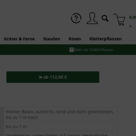
0,0
*
Gräser & Farne
Stauden
Rosen
Kletterpflanzen
Mehr als 10.000 Pflanzen
ab 112,90 €
Kleiner Baum, aufrecht, rund und dicht geschlossen,
bis zu 7 m hoch
bis zu 7 m
Dunkelgrün, unten heller, 3-5 lappig, Herbstfarbe