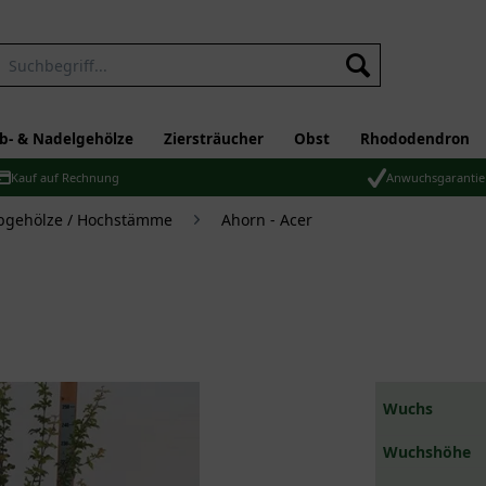
b- & Nadelgehölze
Ziersträucher
Obst
Rhododendron
Kauf auf Rechnung
Anwuchsgarantie
bgehölze / Hochstämme
Ahorn - Acer
Wuchs
Wuchshöhe