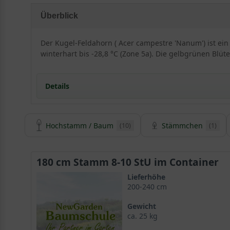
Überblick
Der Kugel-Feldahorn ( Acer campestre 'Nanum') ist ein
winterhart bis -28,8 °C (Zone 5a). Die gelbgrünen Blü
Details
Hochstamm / Baum
Stämmchen
(10)
(1)
Herkunft und Besonderheiten des Acer campest
Der Kugel-Feldahorn ist eine aus Großbritannien sta
gehört zur Gattung der
Ahornbäume
und wird der groß
180 cm Stamm 8-10 StU im Container
Sorte als Geheimtipp unter den Kugelformen und ist bi
Lieferhöhe
200-240 cm
Geringe Endhöhe und formschöne, fast kugelrunde K
Gewicht
ca. 25 kg
Der Kugel-Feldahorn zeichnet sich durch eine langsa
präsentiert sich mit einer besonders formschönen, d