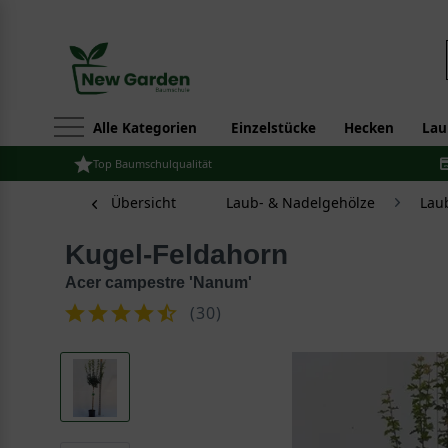
Alle Kategorien
Einzelstücke
Hecken
Lau
Top Baumschulqualität
Übersicht
Laub- & Nadelgehölze
Lau
Kugel-Feldahorn
Acer campestre 'Nanum'
(
30
)