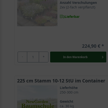
Anzahl Verschulungen
Ausstrahlung versprüht.
2xv (2-fach verpflanzt)
Lieferbar
Großes Verbreitungsgebiet über Europa hinaus
Der Wildtyp Acer campestre gilt als die
Ahornsorte
mit
bis nach Nordafrika erstreckt. Dort wächst der Felda
1000 Metern Höhe anzutreffen. Er erfreut mit einer s
224,90 €
Kugel-Feldahorn lässt sich Zeit beim Wachsen
-
+
In den
Warenkorb
Charakteristisch für dieses Selektion des Feldahorns
pro Jahr circa 20-30 cm in die Höhe und erreicht so
Selektion ausreichend Raum, die Krone erreicht in die
225 cm Stamm 10-12 StU im Container
Dichtgeschlossene runde Baumkrone erscheint makel
Lieferhöhe
Der kleine Baum versprüht einen originellen Charme un
250-300 cm
starken Verzweigung der Äste eine wunderschöne dich
Gewicht
imposante geometrische Perfektion, welche durch ei
ca. 30 kg