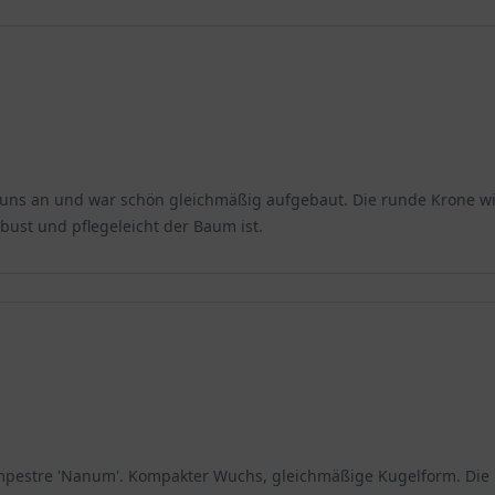
ung von Arzneien. Seine Rohstoffe werden äußerlich zur Linderun
 schwer. Es lässt sich sauber und leicht bearbeiten und wird für T
wie Haus- und Küchengeräte werden hieraus ebenfalls gefertigt. Au
 uns an und war schön gleichmäßig aufgebaut. Die runde Krone wirk
obust und pflegeleicht der Baum ist.
ampestre 'Nanum'. Kompakter Wuchs, gleichmäßige Kugelform. Die P