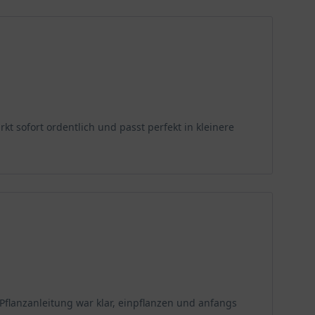
g von Hautrötungen angewendet oder aber für die
ischlerarbeiten und zur Herstellung von Werkzeugen,
ch als Brennmaterial ist das Ahornholz sehr beliebt.
t sofort ordentlich und passt perfekt in kleinere
flanzanleitung war klar, einpflanzen und anfangs