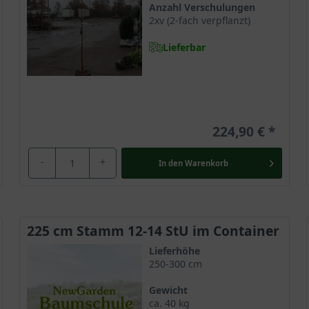
Anzahl Verschulungen
2xv (2-fach verpflanzt)
Lieferbar
 dem weltweit größten Verbreitungsgebiet, welches sich von den 
horn in freier Wildbahn bevorzugt in Hainbuchen- und Auenwäldern
ehr langen Lebensdauer und kann bis zu 150 Jahre alt werden.
224,90 €
-
+
In den
Warenkorb
 ist die langsame Wuchsgeschwindigkeit und die kugelige Form der
mit eine ungefähre Endhöhe von 4 bis 7 Metern. Aufgrund der wund
 Breite nicht selten einen ungefähren Durchmesser von bis zu 3 Me
225 cm Stamm 12-14 StU im Container
los
Lieferhöhe
d präsentiert sich im Alter zumeist breiter als höher. Acer campe
250-300 cm
tbuschige Kronenstruktur. Die geschlossene Baumkrone erscheint
Gewicht
nen regelmäßigen Rückschnitt hervorragend zur Geltung kommen w
ca. 40 kg