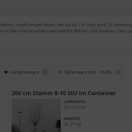
 kleiner, rundkroniger Baum, der bis zu 7 m hoch wird. Er bevorzug
ten im Mai sind besonders wertvoll für Bienen und Insekten. Das La
Containerware
Ballenware m.B. / m.Db.
(6)
(5)
re ’Nanum‘
mmende Sorte des
heimischen Feldahorns
und ist unter dem botan
en Familie der Seifenbaumgewächse (Sapindaceae) zugeordnet. Obg
200 cm Stamm 8-10 StU im Container
sher wenig verbreitet.
Lieferhöhe
225-275cm
rone
Gewicht
ca. 25 kg
me Wuchsgeschwindigkeit aus und erreicht entsprechend seines B
ichten Baumkrone, die nahezu kugelrund erscheint (daher auch de