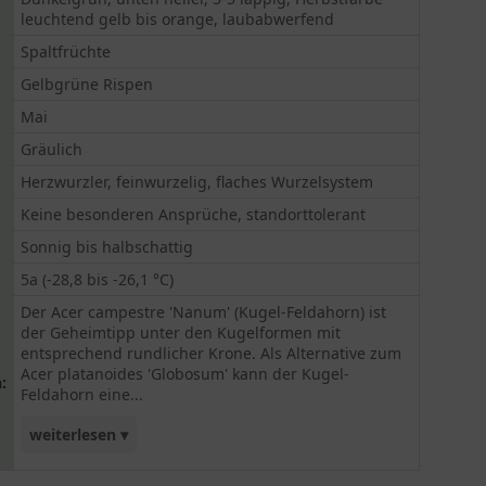
leuchtend gelb bis orange, laubabwerfend
Spaltfrüchte
Gelbgrüne Rispen
Mai
Gräulich
Herzwurzler, feinwurzelig, flaches Wurzelsystem
Keine besonderen Ansprüche, standorttolerant
Sonnig bis halbschattig
5a (-28,8 bis -26,1 °C)
Der Acer campestre 'Nanum' (Kugel-Feldahorn) ist
der Geheimtipp unter den Kugelformen mit
entsprechend rundlicher Krone. Als Alternative zum
Acer platanoides 'Globosum' kann der Kugel-
:
Feldahorn eine...
weiterlesen ▾
voluminöse Gestalt annehmen, die