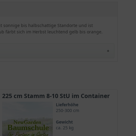
vergleichsweise urwüchsig daherkommt. Diese
Sorte wird gerne von Imkern angepflanzt
aufgrund der für Insekten sehr attraktiven Blüte.
t sonnige bis halbschattige Standorte und ist
ub färbt sich im Herbst leuchtend gelb bis orange.
ischen Namen Acer campestre ’Nanum‘ bekannt. Er
leich ’Nanum‘ bereits seit 1839 bekannt ist gilt die
225 cm Stamm 8-10 StU im Container
Lieferhöhe
250-300 cm
Gewicht
ca. 25 kg
einamens ’Nanum‘ (Zwerg) eine geringe Endhöhe. Er
r Name Kugel-Feldahorn) und eine charismatische