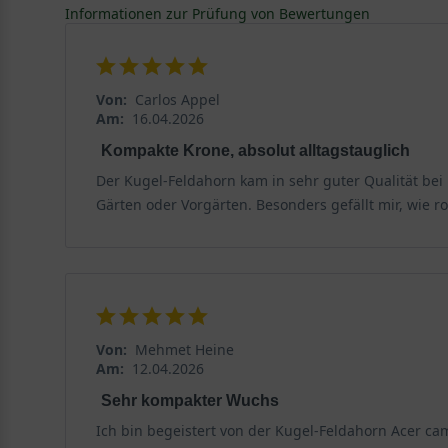
Informationen zur Prüfung von Bewertungen
In der Naturmedizin dient der Feldahorn zur Herstell
Zubereitung als Tee. Das Holz des Feldahorns ist sehr
wie zum Beispiel Axtstielen, verwendet. Spielwaren so
Von:
Carlos Appel
Am:
16.04.2026
Kompakte Krone, absolut alltagstauglich
Der Kugel-Feldahorn kam in sehr guter Qualität bei
Gärten oder Vorgärten. Besonders gefällt mir, wie r
Von:
Mehmet Heine
Am:
12.04.2026
Sehr kompakter Wuchs
Ich bin begeistert von der Kugel-Feldahorn Acer c