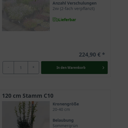
Anzahl Verschulungen
2xv (2-fach verpflanzt)
Lieferbar
gemäßigten Zonen Europas über Kleinasien, Nordiran
 oder am Waldrand, ist aber ebenso im Gebirge bis zu
224,90 €
-
+
In den
Warenkorb
 Baumkrone. Acer campestre ‘Nanum‘ entwickelt sich
erschönen, kugeligen Baumkrone benötigt diese
ter.
120 cm Stamm C10
Kronengröße
stre ’Nanum‘ wächst aufrecht und bildet mit einer
20-40 cm
 somit rund und verleiht dem Kugel-Feldahorn eine
Belaubung
ird.
Sommergrün