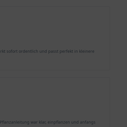
g von Hautrötungen angewendet oder aber für die
ischlerarbeiten und zur Herstellung von Werkzeugen,
ch als Brennmaterial ist das Ahornholz sehr beliebt.
t sofort ordentlich und passt perfekt in kleinere
flanzanleitung war klar, einpflanzen und anfangs