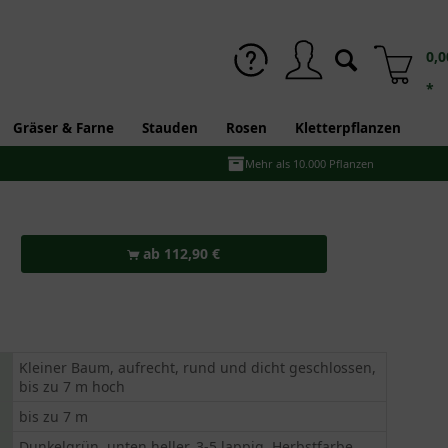
0,0
*
Gräser & Farne
Stauden
Rosen
Kletterpflanzen
Mehr als 10.000 Pflanzen
ab 112,90 €
Kleiner Baum, aufrecht, rund und dicht geschlossen,
bis zu 7 m hoch
bis zu 7 m
Dunkelgrün, unten heller, 3-5 lappig, Herbstfarbe