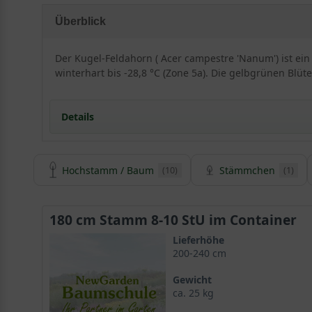
Überblick
Der Kugel-Feldahorn ( Acer campestre 'Nanum') ist ein
winterhart bis -28,8 °C (Zone 5a). Die gelbgrünen Blü
Details
Hochstamm / Baum
Stämmchen
(10)
(1)
Herkunft und Besonderheiten des Acer campest
Der Kugel-Feldahorn ist eine aus Großbritannien sta
gehört zur Gattung der
Ahornbäume
und wird der groß
180 cm Stamm 8-10 StU im Container
Sorte als Geheimtipp unter den Kugelformen und ist bi
Lieferhöhe
200-240 cm
Geringe Endhöhe und formschöne, fast kugelrunde K
Gewicht
ca. 25 kg
Der Kugel-Feldahorn zeichnet sich durch eine langsa
präsentiert sich mit einer besonders formschönen, d