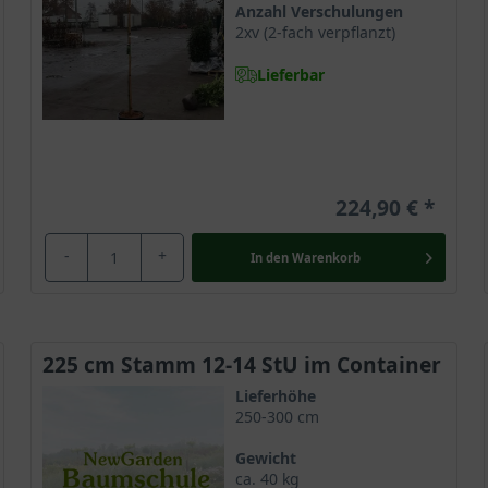
Anzahl Verschulungen
2xv (2-fach verpflanzt)
Lieferbar
 dem weltweit größten Verbreitungsgebiet, welches sich von den 
horn in freier Wildbahn bevorzugt in Hainbuchen- und Auenwäldern
ehr langen Lebensdauer und kann bis zu 150 Jahre alt werden.
224,90 €
-
+
In den
Warenkorb
 ist die langsame Wuchsgeschwindigkeit und die kugelige Form der
mit eine ungefähre Endhöhe von 4 bis 7 Metern. Aufgrund der wund
 Breite nicht selten einen ungefähren Durchmesser von bis zu 3 Me
225 cm Stamm 12-14 StU im Container
los
Lieferhöhe
d präsentiert sich im Alter zumeist breiter als höher. Acer campe
250-300 cm
tbuschige Kronenstruktur. Die geschlossene Baumkrone erscheint
Gewicht
nen regelmäßigen Rückschnitt hervorragend zur Geltung kommen w
ca. 40 kg