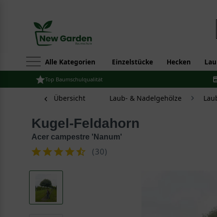
Alle Kategorien
Einzelstücke
Hecken
Lau
Top Baumschulqualität
Übersicht
Laub- & Nadelgehölze
Lau
Kugel-Feldahorn
Acer campestre 'Nanum'
(
30
)