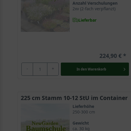
Anzahl Verschulungen
Ausstrahlung versprüht.
2xv (2-fach verpflanzt)
Lieferbar
Großes Verbreitungsgebiet über Europa hinaus
Der Wildtyp Acer campestre gilt als die
Ahornsorte
mit
bis nach Nordafrika erstreckt. Dort wächst der Felda
1000 Metern Höhe anzutreffen. Er erfreut mit einer s
224,90 €
Kugel-Feldahorn lässt sich Zeit beim Wachsen
-
+
In den
Warenkorb
Charakteristisch für dieses Selektion des Feldahorns
pro Jahr circa 20-30 cm in die Höhe und erreicht so
Selektion ausreichend Raum, die Krone erreicht in die
225 cm Stamm 10-12 StU im Container
Dichtgeschlossene runde Baumkrone erscheint makel
Lieferhöhe
Der kleine Baum versprüht einen originellen Charme un
250-300 cm
starken Verzweigung der Äste eine wunderschöne dich
Gewicht
imposante geometrische Perfektion, welche durch ei
ca. 30 kg