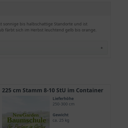
vergleichsweise urwüchsig daherkommt. Diese
Sorte wird gerne von Imkern angepflanzt
aufgrund der für Insekten sehr attraktiven Blüte.
t sonnige bis halbschattige Standorte und ist
ub färbt sich im Herbst leuchtend gelb bis orange.
ischen Namen Acer campestre ’Nanum‘ bekannt. Er
leich ’Nanum‘ bereits seit 1839 bekannt ist gilt die
225 cm Stamm 8-10 StU im Container
Lieferhöhe
250-300 cm
Gewicht
ca. 25 kg
einamens ’Nanum‘ (Zwerg) eine geringe Endhöhe. Er
r Name Kugel-Feldahorn) und eine charismatische