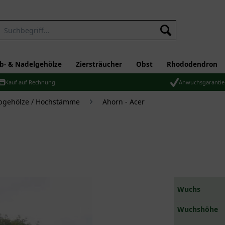
b- & Nadelgehölze
Ziersträucher
Obst
Rhododendron
Kauf auf Rechnung
Anwuchsgarantie
bgehölze / Hochstämme
Ahorn - Acer
Wuchs
Wuchshöhe