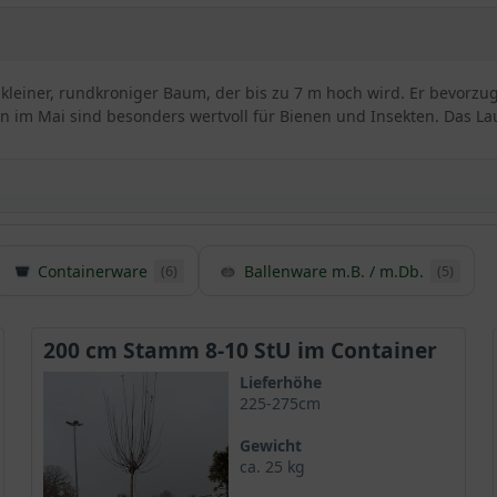
 kleiner, rundkroniger Baum, der bis zu 7 m hoch wird. Er bevorzug
ten im Mai sind besonders wertvoll für Bienen und Insekten. Das La
Containerware
Ballenware m.B. / m.Db.
(6)
(5)
re ’Nanum‘
mmende Sorte des
heimischen Feldahorns
und ist unter dem botan
en Familie der Seifenbaumgewächse (Sapindaceae) zugeordnet. Obg
200 cm Stamm 8-10 StU im Container
sher wenig verbreitet.
Lieferhöhe
225-275cm
rone
Gewicht
ca. 25 kg
me Wuchsgeschwindigkeit aus und erreicht entsprechend seines B
ichten Baumkrone, die nahezu kugelrund erscheint (daher auch de