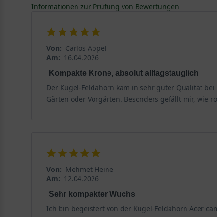
Informationen zur Prüfung von Bewertungen
In der Naturmedizin dient der Feldahorn zur Herstell
Zubereitung als Tee. Das Holz des Feldahorns ist sehr
wie zum Beispiel Axtstielen, verwendet. Spielwaren so
Von:
Carlos Appel
Am:
16.04.2026
Kompakte Krone, absolut alltagstauglich
Der Kugel-Feldahorn kam in sehr guter Qualität bei
Gärten oder Vorgärten. Besonders gefällt mir, wie r
Von:
Mehmet Heine
Am:
12.04.2026
Sehr kompakter Wuchs
Ich bin begeistert von der Kugel-Feldahorn Acer c