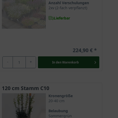
Anzahl Verschulungen
2xv (2-fach verpflanzt)
Lieferbar
gemäßigten Zonen Europas über Kleinasien, Nordiran
 oder am Waldrand, ist aber ebenso im Gebirge bis zu
224,90 €
-
+
In den
Warenkorb
 Baumkrone. Acer campestre ‘Nanum‘ entwickelt sich
erschönen, kugeligen Baumkrone benötigt diese
ter.
120 cm Stamm C10
Kronengröße
stre ’Nanum‘ wächst aufrecht und bildet mit einer
20-40 cm
 somit rund und verleiht dem Kugel-Feldahorn eine
Belaubung
ird.
Sommergrün