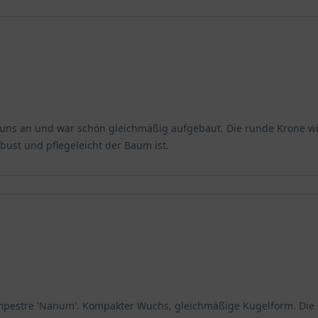
ung von Arzneien. Seine Rohstoffe werden äußerlich zur Linderun
 schwer. Es lässt sich sauber und leicht bearbeiten und wird für T
wie Haus- und Küchengeräte werden hieraus ebenfalls gefertigt. Au
 uns an und war schön gleichmäßig aufgebaut. Die runde Krone wirk
obust und pflegeleicht der Baum ist.
ampestre 'Nanum'. Kompakter Wuchs, gleichmäßige Kugelform. Die P