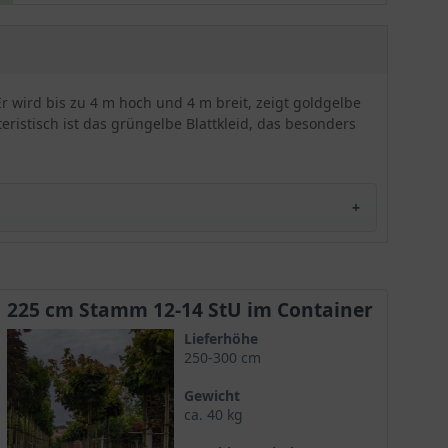
Kronenform, die auch ohne Schnitt rundlich ist.
Ein Schnitt ist jedoch trotzdem empfehlenswert,
um die kugelige Wuchsform zu fördern.
Insgesamt erweist sich der Acer platanoides
'Golden Globe' als anspruchslos und winterhart.
r wird bis zu 4 m hoch und 4 m breit, zeigt goldgelbe
Die lieblich duftenden Doldentrauben erscheinen
ristisch ist das grüngelbe Blattkleid, das besonders
im April und Mai und zieren vor Blattaustrieb mit
ihrer gelbgrünen Farbe den Garten. Ein
besonderes Highlight ist sicherlich das
goldgelbene Blätterkleid, welches unglaublich
tolle Farbakzente setzt. Der Gold-Kugelahorn
eignet sich vor allem als Solitärgehölz für große
Gärten, Eingangsbereiche und Parkanlagen. Auch
als Kübelpflanze wirkt dieses Schmuckstück sehr
eindrucksvoll.
225 cm Stamm 12-14 StU im Container
ung als absoluter Geheimtipp unter den
Kugelbäumen
.
Lieferhöhe
attfärbung, die ins Auge sticht und den Baum zum
250-300 cm
aturmomente.
Gewicht
ca. 40 kg