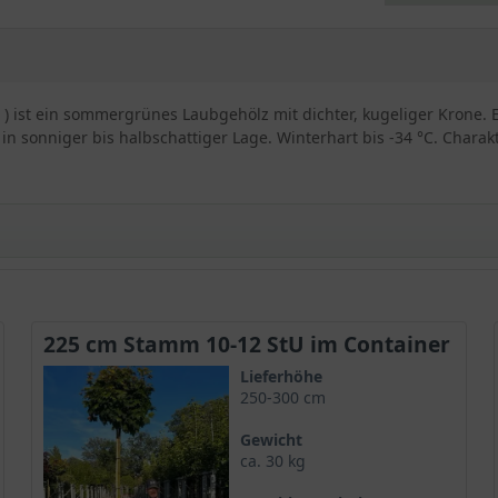
 ) ist ein sommergrünes Laubgehölz mit dichter, kugeliger Krone. E
sonniger bis halbschattiger Lage. Winterhart bis -34 °C. Charakte
des ’Golden Globe‘
225 cm Stamm 10-12 StU im Container
 platanoides
und gilt aufgrund seiner bisher geringeren Verbreit
Lieferhöhe
 der Acer platanoides ’Golden Globe‘ mit einer einzigartigen Bl
250-300 cm
att bietet einen spektakulären Anblick und schafft traumhafte N
Gewicht
ca. 30 kg
Ahorn bekannt