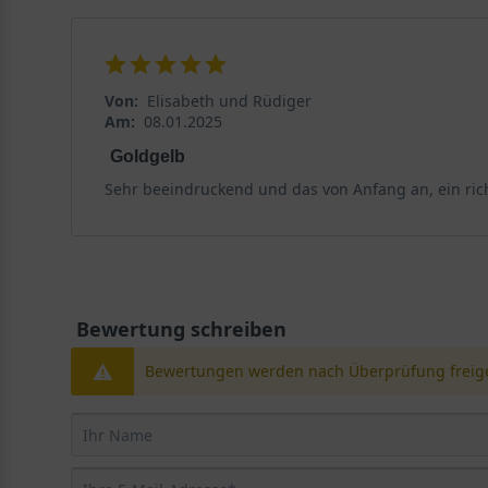
Der Acer platanoides ’Golden Globe‘ ist ein Herzwurzl
eine tiefstrebende Pfahlwurzel, die ihn beständig ge
Von:
Elisabeth und Rüdiger
Sonniger bis halbschattiger Standort bietet beste Vo
Am:
08.01.2025
Acer platanoides ’Golden Globe‘ bevorzugt einen sonni
Goldgelb
bereitet keine größeren Schwierigkeiten.
Sehr beeindruckend und das von Anfang an, ein richt
Winterfest bis zu -35 Grad Celsius
Der Goldene-Kugelahorn gilt als winterhart und frost
kommt der Ahorn gut zurecht, sodass er für nahezu jed
Bewertung schreiben
Verwendung des Acer platanoides ’Golden Globe
Bewertungen werden nach Überprüfung freige
Die Selektion ’Golden Globe‘ erfreut aufgrund des au
Kugel-Ahorn
ist diese Selektion aber weniger verbrei
Ahorn zu einem wunderschönen Hingucker, der sowohl 
Solitärgewächs und verschönert seine Umgebung im ges