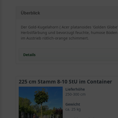
Überblick
Der Gold-Kugelahorn ( Acer platanoides 'Golden Globe'
Herbstfärbung und bevorzugt feuchte, humose Böden in 
im Austrieb rötlich-orange schimmert.
Details
Herkunft und Besonderheiten des Acer platanoi
225 cm Stamm 8-10 StU im Container
Der Gold-Kugelahorn ist eine junge Selektion des
Acer
Lieferhöhe
Neben der formschönen kugeligen Wuchsform überzeugt
250-300 cm
Gartenhighlight macht. Das grün-gold schimmernde Bl
Gewicht
ca. 25 kg
Im deutschsprachigen Raum unter den Namen Spitz-