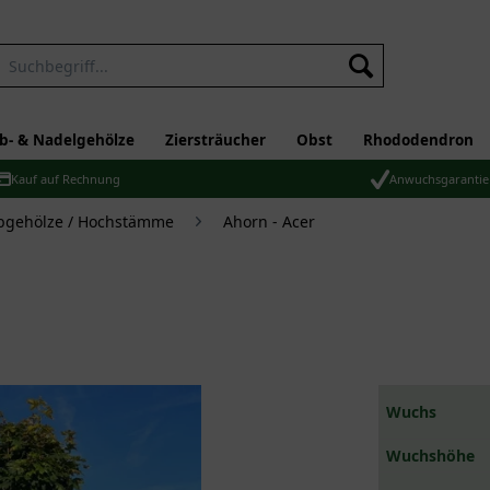
b- & Nadelgehölze
Ziersträucher
Obst
Rhododendron
Kauf auf Rechnung
Anwuchsgarantie
bgehölze / Hochstämme
Ahorn - Acer
Wuchs
Wuchshöhe