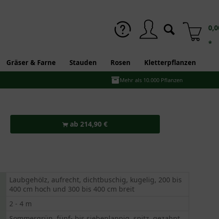
0,0
*
Gräser & Farne
Stauden
Rosen
Kletterpflanzen
Mehr als 10.000 Pflanzen
ab 214,90 €
Laubgehölz, aufrecht, dichtbuschig, kugelig, 200 bis
400 cm hoch und 300 bis 400 cm breit
2 - 4 m
Sommergrün, fünf- bis siebenlappig, spitz, gezahnt,