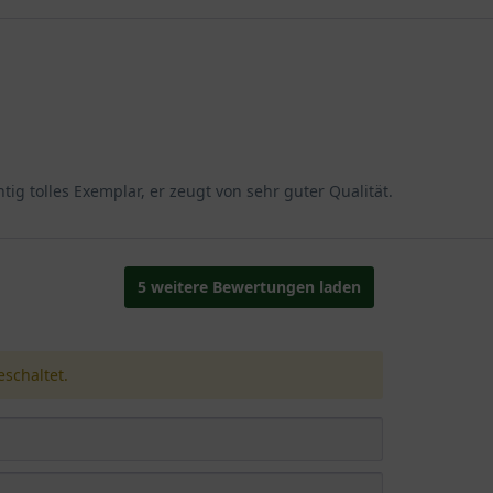
er. Er wird durch ein oberflächennahes und feinwurzeliges System
gen Wind und Natureinflüsse macht.
raussetzungen
gen Standort und entwickelt sich dort gepflanzt am eindrucksvollst
ig tolles Exemplar, er zeugt von sehr guter Qualität.
resistent. Temperaturen bis minus 35 Grad Celsius bereiten ihm ke
5 weitere Bewertungen laden
en Standort geeignet ist.
‘
schaltet.
ßergewöhnlich schönen, kugeligen Wuchses und einer einzigartige
tet und somit ein absoluter Geheimtipp. Die kompakte Erscheinun
als Straßenbaum als auch in Parks und dem eigenen Hausgarten zu
amten Jahresverlauf. Im Herbst intensiviert sich das goldene Le