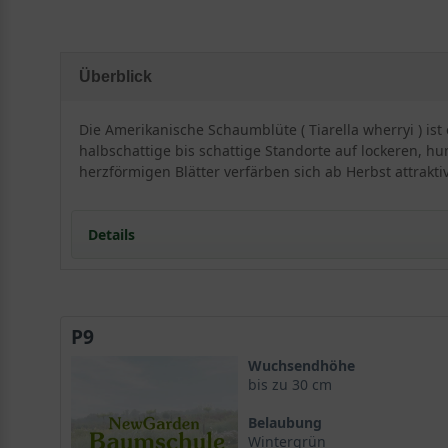
Überblick
Die Amerikanische Schaumblüte ( Tiarella wherryi ) is
halbschattige bis schattige Standorte auf lockeren, h
herzförmigen Blätter verfärben sich ab Herbst attrakti
Details
Portrait der Amerikanischen Schaumblüte
Tiarella wherryi im Überblick
P9
Standort und Boden
Ansprüche an den Standort der Amerikanischen Sc
Wuchsendhöhe
Blüte und Blattwerk von Tiarella wherryi
bis zu 30 cm
Blätter der Amerikanischen Schaumblüte
Belaubung
Verwendung im Garten
Wintergrün