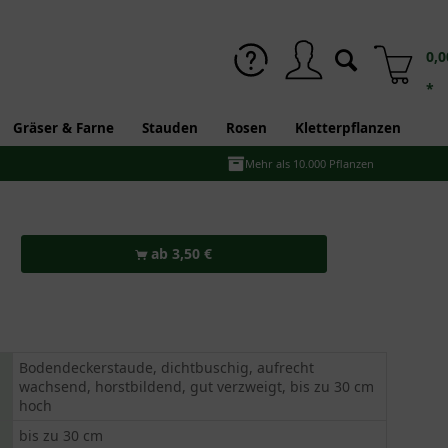
0,0
*
Gräser & Farne
Stauden
Rosen
Kletterpflanzen
Mehr als 10.000 Pflanzen
ab 3,50 €
Bodendeckerstaude, dichtbuschig, aufrecht
wachsend, horstbildend, gut verzweigt, bis zu 30 cm
hoch
bis zu 30 cm