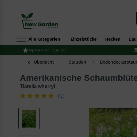
Alle Kategorien
Einzelstücke
Hecken
Lau
Top Baumschulqualität
Übersicht
Stauden
Bodendeckerstau
Amerikanische Schaumblüt
Tiarella wherryi
(
2
)