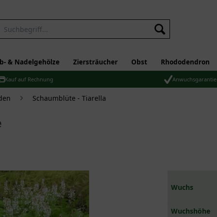
b- & Nadelgehölze
Ziersträucher
Obst
Rhododendron
Kauf auf Rechnung
Anwuchsgarantie
den
Schaumblüte - Tiarella
e
Wuchs
Wuchshöhe