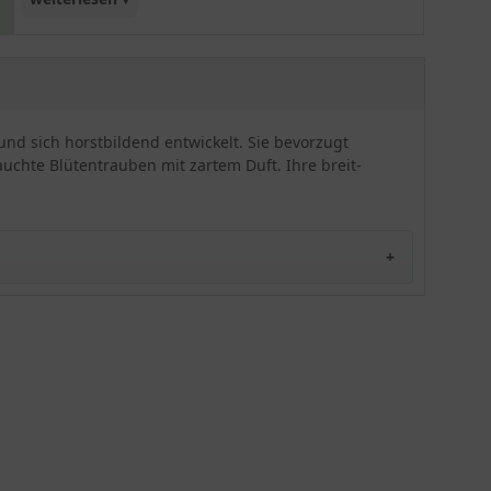
zahlreichen, cremeweißen Blütentrauben sind
sehr eindrucksvoll und zierend. Insgesamt erweist
sich die Amerikanische Schaumblüte als
anspruchslos, robust und frosthart. Besonders
dekorativ wirkt diese Sorte als Bodendecker an
und sich horstbildend entwickelt. Sie bevorzugt
Gehölzrändern oder als Unterpflanzung. Pro
uchte Blütentrauben mit zartem Duft. Ihre breit-
Quadratmeter finden bis zu 11 Pflanzen Platz. Um
bestens zur Geltung zu kommen, empfehlen wir
die Pflanzung in kleinen Tuffs mit 3 bis maximal
10 Exemplaren oder größere
Gruppenpflanzungen ab 10 Exemplaren. Ein tolles
Zierelement, das garantiert auch Ihren Garten
bereichern wird!