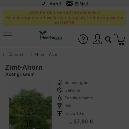
Anruf
Jetzt für den Herbst vorbestellen!
Bestellungen sind weiterhin möglich, Lieferung wieder
ab KW 38.
Übersicht
Ahorn - Acer
Zimt-Ahorn
Acer griseum
Sommergrün
Gelbgrün
Sonnig-schattig
Mai
bis zu 10 m
37,90 €
ab