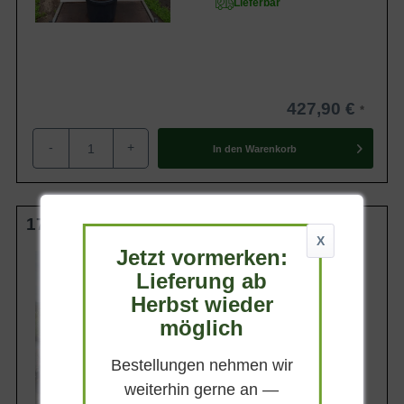
Lieferbar
427,90 €
-
+
In den
Warenkorb
175-200 cm C80
X
Jetzt vormerken:
Wuchsendhöhe
bis zu 10 m
Lieferung ab
Belaubung
Herbst wieder
Sommergrün
möglich
Blatt- / Nadelfarbe
Sattgrün
Bestellungen nehmen wir
Standort
Sonnig-schattig
weiterhin gerne an —