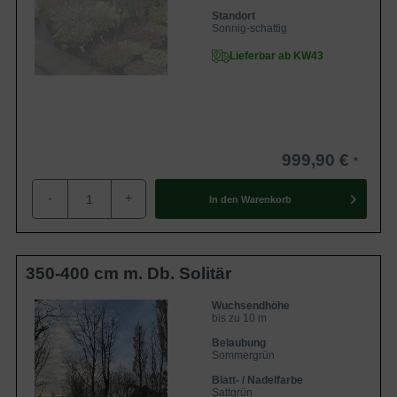
Standort
Sonnig-schattig
Lieferbar ab KW43
999,90 €
-
+
In den
Warenkorb
350-400 cm m. Db. Solitär
Wuchsendhöhe
bis zu 10 m
Belaubung
Sommergrün
Blatt- / Nadelfarbe
Sattgrün