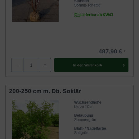
Standort
Sonnig-schattig
Lieferbar ab KW43
487,90 €
-
+
In den
Warenkorb
200-250 cm m. Db. Solitär
Wuchsendhöhe
bis zu 10 m
Belaubung
Sommergrün
Blatt- / Nadelfarbe
Sattgrün