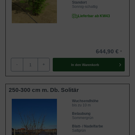
Standort
Sonnig-schattig
Lieferbar ab KW43
644,90 €
-
+
In den
Warenkorb
250-300 cm m. Db. Solitär
Wuchsendhöhe
bis zu 10 m
Belaubung
Sommergrün
Blatt- / Nadelfarbe
Sattgrün