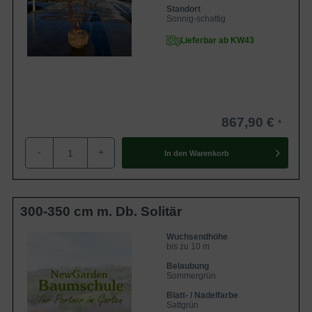
Standort
Sonnig-schattig
Lieferbar ab KW43
867,90 €
-
+
In den
Warenkorb
300-350 cm m. Db. Solitär
Wuchsendhöhe
bis zu 10 m
Belaubung
Sommergrün
Blatt- / Nadelfarbe
Sattgrün