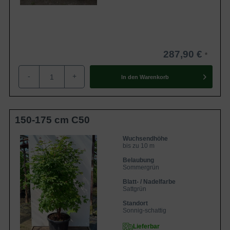
287,90 €
-
+
In den
Warenkorb
150-175 cm C50
Wuchsendhöhe
bis zu 10 m
Belaubung
Sommergrün
Blatt- / Nadelfarbe
Sattgrün
Standort
Sonnig-schattig
Lieferbar