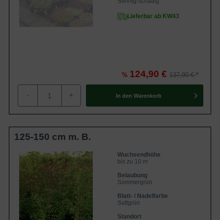
Sonnig-schattig
Lieferbar ab KW43
124,90 €
%
137,90 €
-
+
In den
Warenkorb
125-150 cm m. B.
Wuchsendhöhe
bis zu 10 m
Belaubung
Sommergrün
Blatt- / Nadelfarbe
Sattgrün
Standort