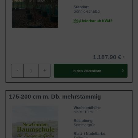
Standort
Sonnig-schattig
Lieferbar ab KW43
1.187,90 €
-
+
In den
Warenkorb
175-200 cm m. Db. mehrstämmig
Wuchsendhöhe
bis zu 10 m
Belaubung
Sommergrün
Blatt- / Nadelfarbe