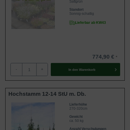
Sattgrün
Standort
Sonnig-schattig
Lieferbar ab KW43
774,90 €
-
+
In den
Warenkorb
Hochstamm 12-14 StU m. Db.
Lieferhöhe
270-320cm
Gewicht
ca. 50 kg
Anzahl Verschulungen