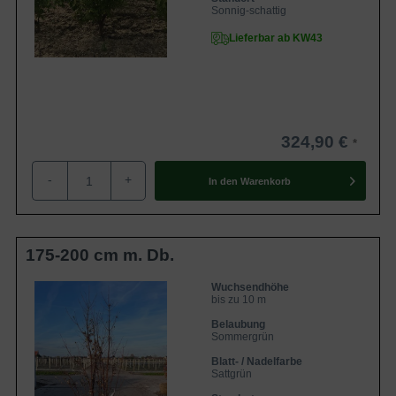
Sonnig-schattig
Lieferbar ab KW43
324,90 €
-
+
In den
Warenkorb
175-200 cm m. Db.
Wuchsendhöhe
bis zu 10 m
Belaubung
Sommergrün
Blatt- / Nadelfarbe
Sattgrün