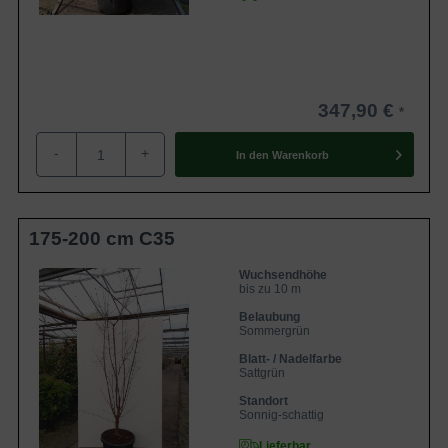
347,90 €
-
+
In den
Warenkorb
175-200 cm C35
Wuchsendhöhe
bis zu 10 m
Belaubung
Sommergrün
Blatt- / Nadelfarbe
Sattgrün
Standort
Sonnig-schattig
Lieferbar