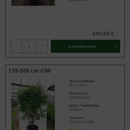
344,90 €
-
+
In den
Warenkorb
175-200 cm C50
Wuchsendhöhe
bis zu 10 m
Belaubung
Sommergrün
Blatt- / Nadelfarbe
Sattgrün
Standort
Sonnig-schattig