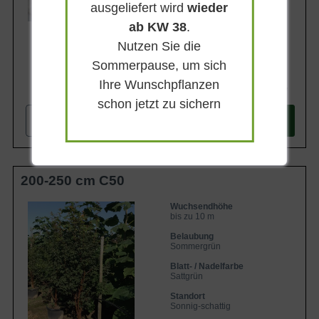
ausgeliefert wird
Lieferbar
wieder
ab KW 38
.
Nutzen Sie die
Sommerpause, um sich
Ihre Wunschpflanzen
544,90 €
schon jetzt zu sichern
-
+
In den
Warenkorb
200-250 cm C50
Wuchsendhöhe
bis zu 10 m
Belaubung
Sommergrün
Blatt- / Nadelfarbe
Sattgrün
Standort
Sonnig-schattig