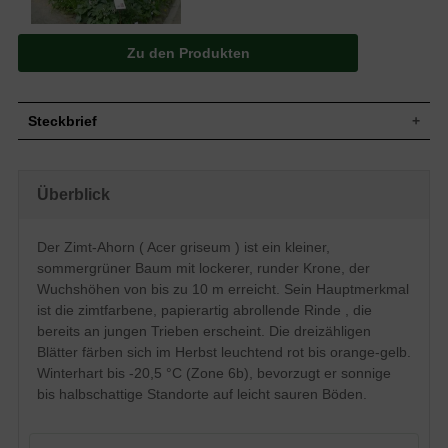
Zu den Produkten
Steckbrief
Kleiner Baum, lockere, runde Krone, oft
Wuchs
mehrstämmig, bis zu 10 m hoch und
Überblick
ähnlich breit, behaarte Zweige
Wuchshöhe
bis zu 10 m
Sommergrün, dreizählig, Oberseite
Der Zimt-Ahorn ( Acer griseum ) ist ein kleiner,
sattgrün, Unterseite graugrün, Austrieb
sommergrüner Baum mit lockerer, runder Krone, der
Blatt
etwas heller, Herbstfärbung anfangs
leuchtend rot, später orange-gelb (ab
Wuchshöhen von bis zu 10 m erreicht. Sein Hauptmerkmal
Oktober), 3 bis 5 cm
ist die zimtfarbene, papierartig abrollende Rinde , die
Frucht
Wenig, rot gefärbt
bereits an jungen Trieben erscheint. Die dreizähligen
Blüte
Gelbgrün
Blätter färben sich im Herbst leuchtend rot bis orange-gelb.
Winterhart bis -20,5 °C (Zone 6b), bevorzugt er sonnige
Blütezeit
Mai
bis halbschattige Standorte auf leicht sauren Böden.
Rotbraun bis zimtfarbend, papierartig,
Rinde
abrollende Rinde
Wurzeln
Oberflächennah, fein verzweigt