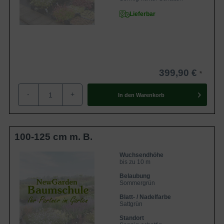
Lieferbar
399,90 €
-
+
In den
Warenkorb
100-125 cm m. B.
Wuchsendhöhe
bis zu 10 m
Belaubung
Sommergrün
Blatt- / Nadelfarbe
Sattgrün
Standort