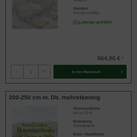
Sattgrün
Standort
Sonnig-schattig
Lieferbar ab KW43
564,90 €
-
+
In den
Warenkorb
200-250 cm m. Db. mehrstämmig
Wuchsendhöhe
bis zu 10 m
Belaubung
Sommergrün
Blatt- / Nadelfarbe