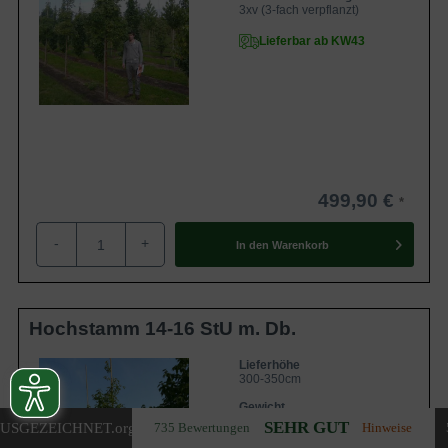
3xv (3-fach verpflanzt)
Lieferbar ab KW43
499,90 €
-
+
In den
Warenkorb
Hochstamm 14-16 StU m. Db.
Lieferhöhe
300-350cm
Gewicht
ca. 70 kg
SEHR GUT
USGEZEICHNET
.org
735 Bewertungen
Hinweise