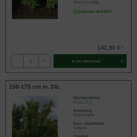
Sonnig-schattig
Lieferbar ab KW43
142,90 €
-
+
In den
Warenkorb
150-175 cm m. Db.
Wuchsendhöhe
bis zu 10 m
Belaubung
Sommergrün
Blatt- / Nadelfarbe
Sattgrün
Standort