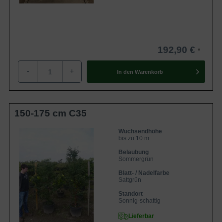
Ahornbäume lässt sich hervorragend verarbeiten, es ist
leicht und weich und eignet sich daher zum Schnitzen und
Drechseln. Zudem lässt es sich problemlos einfärben.
Darüber hinaus werden in der Naturmedizin Rohstoffe des
192,90 €
Ahornbaums genutzt, um Arzneien daraus zu gewinnen.
-
+
In den
Warenkorb
150-175 cm C35
Wuchsendhöhe
bis zu 10 m
Belaubung
Sommergrün
Blatt- / Nadelfarbe
Sattgrün
Standort
Sonnig-schattig
Lieferbar