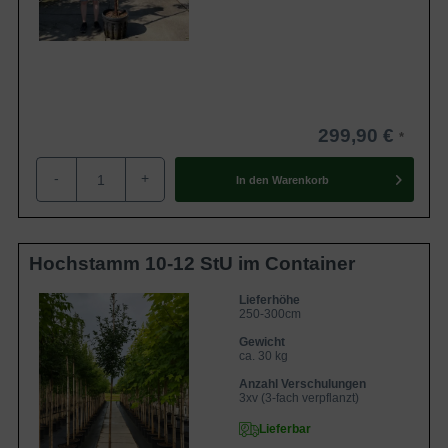
299,90 €
-
+
In den
Warenkorb
Hochstamm 10-12 StU im Container
Lieferhöhe
250-300cm
Gewicht
ca. 30 kg
Anzahl Verschulungen
3xv (3-fach verpflanzt)
Lieferbar