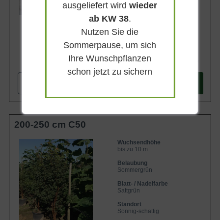
ausgeliefert wird
Lieferbar
wieder
ab KW 38
.
Nutzen Sie die
Sommerpause, um sich
Ihre Wunschpflanzen
544,90 €
schon jetzt zu sichern
-
+
In den
Warenkorb
200-250 cm C50
Wuchsendhöhe
bis zu 10 m
Belaubung
Sommergrün
Blatt- / Nadelfarbe
Sattgrün
Standort
Sonnig-schattig