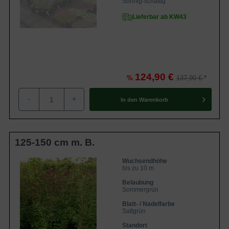
Sonnig-schattig
Lieferbar ab KW43
124,90 €
%
137,90 €
-
+
In den
Warenkorb
125-150 cm m. B.
Wuchsendhöhe
bis zu 10 m
Belaubung
Sommergrün
Blatt- / Nadelfarbe
Sattgrün
Standort