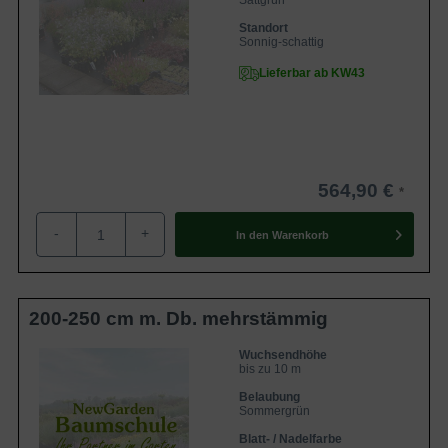
Sattgrün
Standort
Sonnig-schattig
Lieferbar ab KW43
564,90 €
-
+
In den
Warenkorb
200-250 cm m. Db. mehrstämmig
Wuchsendhöhe
bis zu 10 m
Belaubung
Sommergrün
Blatt- / Nadelfarbe