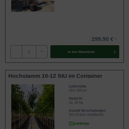
299,90 €
-
+
In den
Warenkorb
Hochstamm 10-12 StU im Container
Lieferhöhe
250-300cm
Gewicht
ca. 30 kg
Anzahl Verschulungen
3xv (3-fach verpflanzt)
Lieferbar