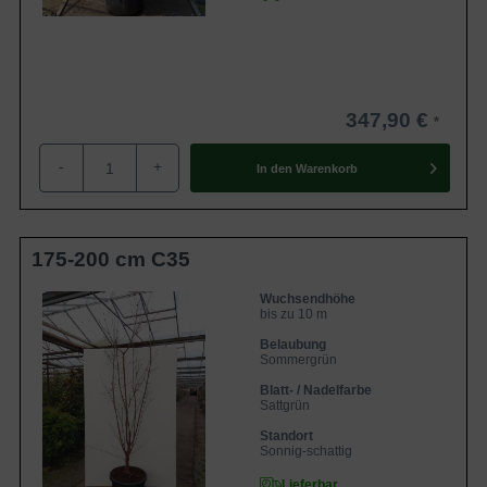
347,90 €
-
+
In den
Warenkorb
175-200 cm C35
Wuchsendhöhe
bis zu 10 m
Belaubung
Sommergrün
Blatt- / Nadelfarbe
Sattgrün
Standort
Sonnig-schattig
Lieferbar