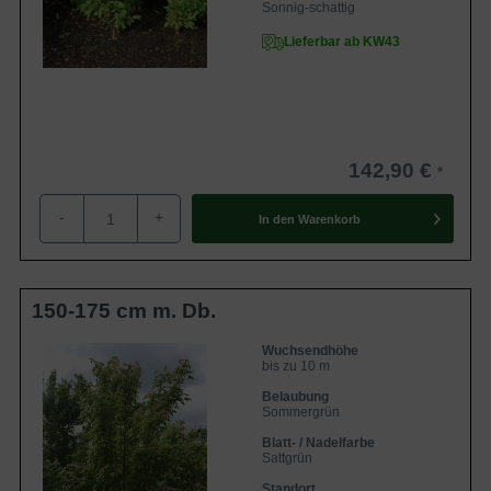
Sonnig-schattig
Lieferbar ab KW43
142,90 €
-
+
In den
Warenkorb
150-175 cm m. Db.
Wuchsendhöhe
bis zu 10 m
Belaubung
Sommergrün
Blatt- / Nadelfarbe
Sattgrün
Standort