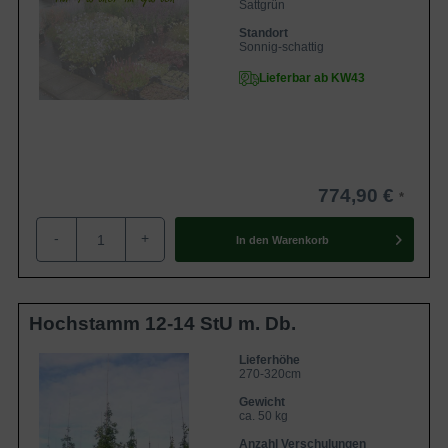
Sattgrün
Standort
Sonnig-schattig
Lieferbar ab KW43
774,90 €
-
+
In den
Warenkorb
Hochstamm 12-14 StU m. Db.
Lieferhöhe
270-320cm
Gewicht
ca. 50 kg
Anzahl Verschulungen