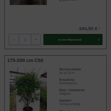
344,90 €
-
+
In den
Warenkorb
175-200 cm C50
Wuchsendhöhe
bis zu 10 m
Belaubung
Sommergrün
Blatt- / Nadelfarbe
Sattgrün
Standort
Sonnig-schattig