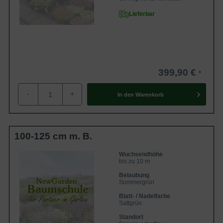
Lieferbar
399,90 €
-
+
In den
Warenkorb
100-125 cm m. B.
Wuchsendhöhe
bis zu 10 m
Belaubung
Sommergrün
Blatt- / Nadelfarbe
Sattgrün
Standort