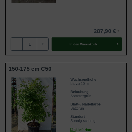
287,90 €
-
+
In den
Warenkorb
150-175 cm C50
Wuchsendhöhe
bis zu 10 m
Belaubung
Sommergrün
Blatt- / Nadelfarbe
Sattgrün
Standort
Sonnig-schattig
Lieferbar