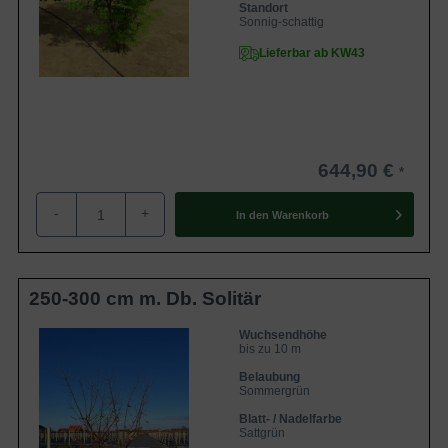
Standort
Sonnig-schattig
Lieferbar ab KW43
644,90 €
-
+
In den
Warenkorb
250-300 cm m. Db. Solitär
Wuchsendhöhe
bis zu 10 m
Belaubung
Sommergrün
Blatt- / Nadelfarbe
Sattgrün