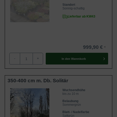
Standort
Sonnig-schattig
Lieferbar ab KW43
999,90 €
-
+
In den
Warenkorb
350-400 cm m. Db. Solitär
Wuchsendhöhe
bis zu 10 m
Belaubung
Sommergrün
Blatt- / Nadelfarbe
Sattgrün