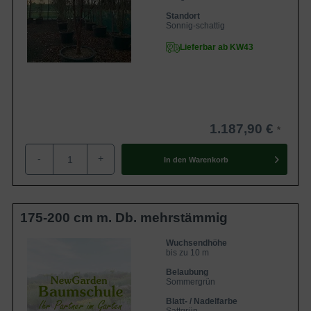
Standort
Sonnig-schattig
Lieferbar ab KW43
1.187,90 €
-
+
In den
Warenkorb
175-200 cm m. Db. mehrstämmig
Wuchsendhöhe
bis zu 10 m
Belaubung
Sommergrün
Blatt- / Nadelfarbe