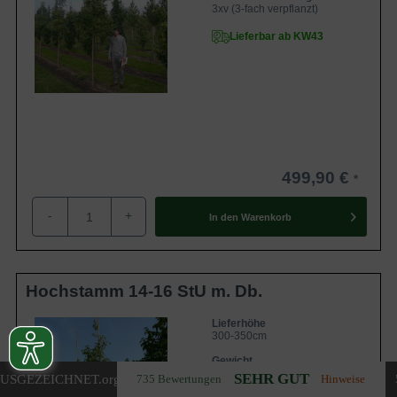
3xv (3-fach verpflanzt)
Lieferbar ab KW43
499,90 €
-
+
In den
Warenkorb
Hochstamm 14-16 StU m. Db.
Lieferhöhe
300-350cm
Gewicht
ca. 70 kg
SEHR GUT
USGEZEICHNET
.org
735 Bewertungen
Hinweise