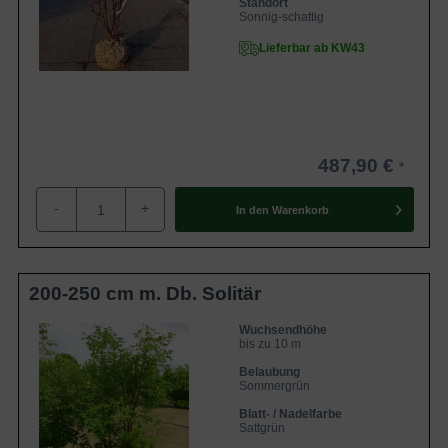
Standort
Sonnig-schattig
Lieferbar ab KW43
487,90 €
-
+
In den
Warenkorb
200-250 cm m. Db. Solitär
Wuchsendhöhe
bis zu 10 m
Belaubung
Sommergrün
Blatt- / Nadelfarbe
Sattgrün