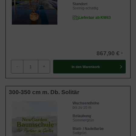
Standort
Sonnig-schattig
Lieferbar ab KW43
867,90 €
-
+
In den
Warenkorb
300-350 cm m. Db. Solitär
Wuchsendhöhe
bis zu 10 m
Belaubung
Sommergrün
Blatt- / Nadelfarbe
Sattgrün