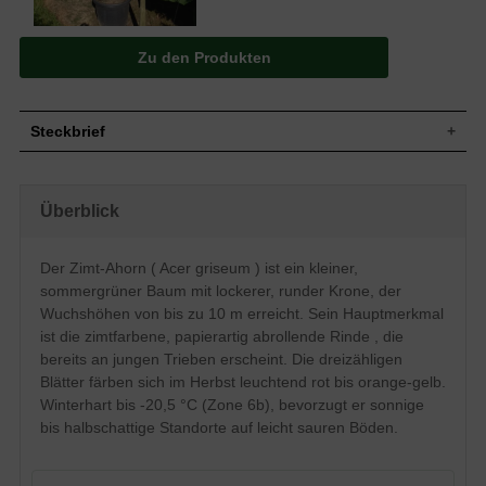
Zu den Produkten
Steckbrief
Kleiner Baum, lockere, runde Krone, oft
Wuchs
mehrstämmig, bis zu 10 m hoch und
Überblick
ähnlich breit, behaarte Zweige
Wuchshöhe
bis zu 10 m
Sommergrün, dreizählig, Oberseite
Der Zimt-Ahorn ( Acer griseum ) ist ein kleiner,
sattgrün, Unterseite graugrün, Austrieb
sommergrüner Baum mit lockerer, runder Krone, der
Blatt
etwas heller, Herbstfärbung anfangs
leuchtend rot, später orange-gelb (ab
Wuchshöhen von bis zu 10 m erreicht. Sein Hauptmerkmal
Oktober), 3 bis 5 cm
ist die zimtfarbene, papierartig abrollende Rinde , die
Frucht
Wenig, rot gefärbt
bereits an jungen Trieben erscheint. Die dreizähligen
Blüte
Gelbgrün
Blätter färben sich im Herbst leuchtend rot bis orange-gelb.
Winterhart bis -20,5 °C (Zone 6b), bevorzugt er sonnige
Blütezeit
Mai
bis halbschattige Standorte auf leicht sauren Böden.
Rotbraun bis zimtfarbend, papierartig,
Rinde
abrollende Rinde
Wurzeln
Oberflächennah, fein verzweigt