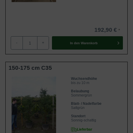
Ahornbäume lässt sich hervorragend verarbeiten, es ist
leicht und weich und eignet sich daher zum Schnitzen und
Drechseln. Zudem lässt es sich problemlos einfärben.
Darüber hinaus werden in der Naturmedizin Rohstoffe des
192,90 €
Ahornbaums genutzt, um Arzneien daraus zu gewinnen.
-
+
In den
Warenkorb
150-175 cm C35
Wuchsendhöhe
bis zu 10 m
Belaubung
Sommergrün
Blatt- / Nadelfarbe
Sattgrün
Standort
Sonnig-schattig
Lieferbar