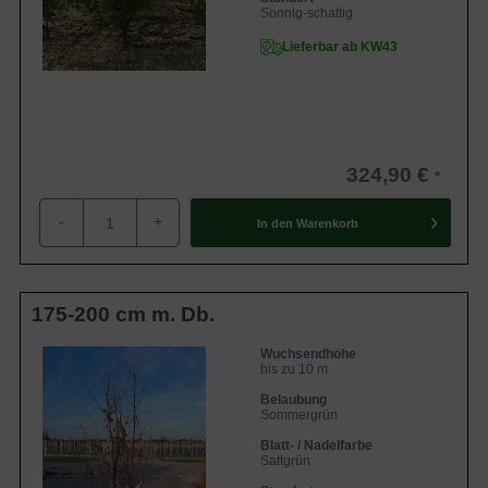
Sonnig-schattig
Lieferbar ab KW43
324,90 €
-
+
In den
Warenkorb
175-200 cm m. Db.
Wuchsendhöhe
bis zu 10 m
Belaubung
Sommergrün
Blatt- / Nadelfarbe
Sattgrün