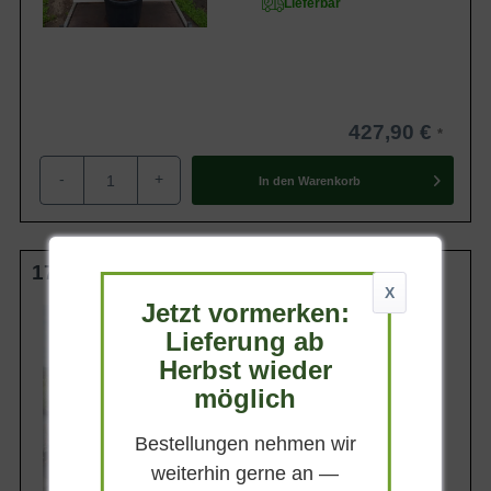
Lieferbar
427,90 €
-
+
In den
Warenkorb
175-200 cm C80
X
Jetzt vormerken:
Wuchsendhöhe
bis zu 10 m
Lieferung ab
Belaubung
Herbst wieder
Sommergrün
möglich
Blatt- / Nadelfarbe
Sattgrün
Bestellungen nehmen wir
Standort
Sonnig-schattig
weiterhin gerne an —