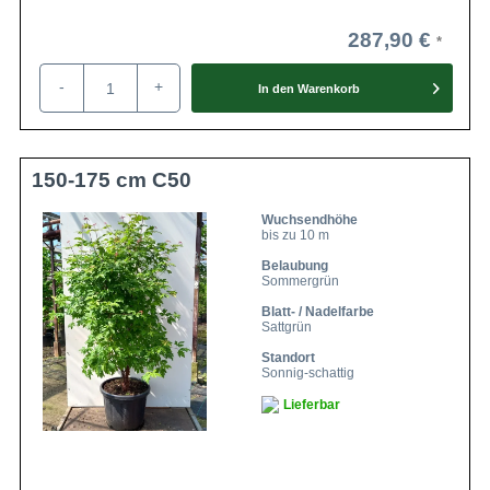
287,90 €
-
+
In den
Warenkorb
150-175 cm C50
Wuchsendhöhe
bis zu 10 m
Belaubung
Sommergrün
Blatt- / Nadelfarbe
Sattgrün
Standort
Sonnig-schattig
Lieferbar