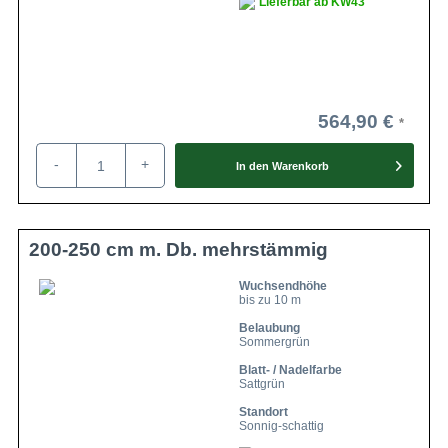
Lieferbar ab KW43
564,90 €
-
+
In den
Warenkorb
200-250 cm m. Db. mehrstämmig
Wuchsendhöhe
bis zu 10 m
Belaubung
Sommergrün
Blatt- / Nadelfarbe
Sattgrün
Standort
Sonnig-schattig