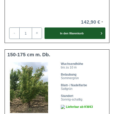
142,90 €
-
+
In den
Warenkorb
150-175 cm m. Db.
Wuchsendhöhe
bis zu 10 m
Belaubung
Sommergrün
Blatt- / Nadelfarbe
Sattgrün
Standort
Sonnig-schattig
Lieferbar ab KW43