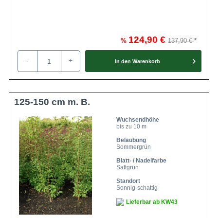
124,90 €
%
137,90 €
-
+
In den
Warenkorb
125-150 cm m. B.
Wuchsendhöhe
bis zu 10 m
Belaubung
Sommergrün
Blatt- / Nadelfarbe
Sattgrün
Standort
Sonnig-schattig
Lieferbar ab KW43