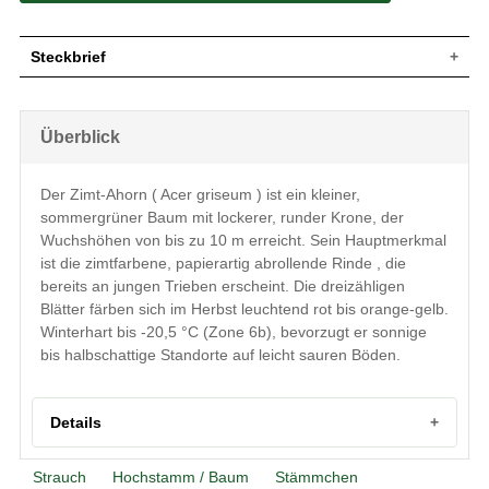
Steckbrief
Kleiner Baum, lockere, runde Krone, oft
Wuchs
mehrstämmig, bis zu 10 m hoch und
Überblick
ähnlich breit, behaarte Zweige
Wuchshöhe
bis zu 10 m
Sommergrün, dreizählig, Oberseite
Der Zimt-Ahorn ( Acer griseum ) ist ein kleiner,
sattgrün, Unterseite graugrün, Austrieb
sommergrüner Baum mit lockerer, runder Krone, der
Blatt
etwas heller, Herbstfärbung anfangs
leuchtend rot, später orange-gelb (ab
Wuchshöhen von bis zu 10 m erreicht. Sein Hauptmerkmal
Oktober), 3 bis 5 cm
ist die zimtfarbene, papierartig abrollende Rinde , die
Frucht
Wenig, rot gefärbt
bereits an jungen Trieben erscheint. Die dreizähligen
Blüte
Gelbgrün
Blätter färben sich im Herbst leuchtend rot bis orange-gelb.
Winterhart bis -20,5 °C (Zone 6b), bevorzugt er sonnige
Blütezeit
Mai
bis halbschattige Standorte auf leicht sauren Böden.
Rotbraun bis zimtfarbend, papierartig,
Rinde
abrollende Rinde
Wurzeln
Oberflächennah, fein verzweigt
Details
Keine besonderen Ansprüche, bevorzugt
Boden
leicht saure Böden
Standort
Sonnig bis lichter Schatten
Strauch
Hochstamm / Baum
Stämmchen