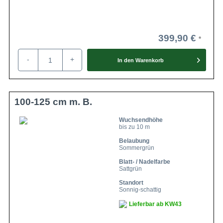
399,90 €
-
+
In den
Warenkorb
100-125 cm m. B.
Wuchsendhöhe
bis zu 10 m
Belaubung
Sommergrün
Blatt- / Nadelfarbe
Sattgrün
Standort
Sonnig-schattig
Lieferbar ab KW43