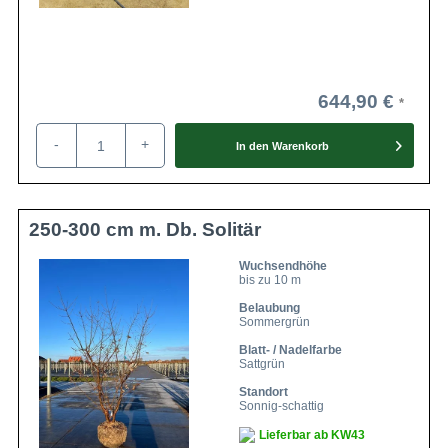
644,90 €
-
+
In den
Warenkorb
250-300 cm m. Db. Solitär
Wuchsendhöhe
bis zu 10 m
Belaubung
Sommergrün
Blatt- / Nadelfarbe
Sattgrün
Standort
Sonnig-schattig
Lieferbar ab KW43