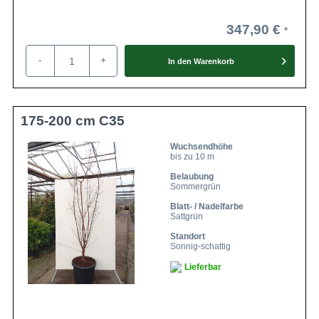
347,90 €
-
+
In den
Warenkorb
175-200 cm C35
Wuchsendhöhe
bis zu 10 m
Belaubung
Sommergrün
Blatt- / Nadelfarbe
Sattgrün
Standort
Sonnig-schattig
Lieferbar