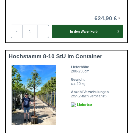
624,90 €
-
+
In den
Warenkorb
Hochstamm 8-10 StU im Container
Lieferhöhe
200-250cm
Gewicht
ca. 20 kg
Anzahl Verschulungen
2xv (2-fach verpflanzt)
Lieferbar