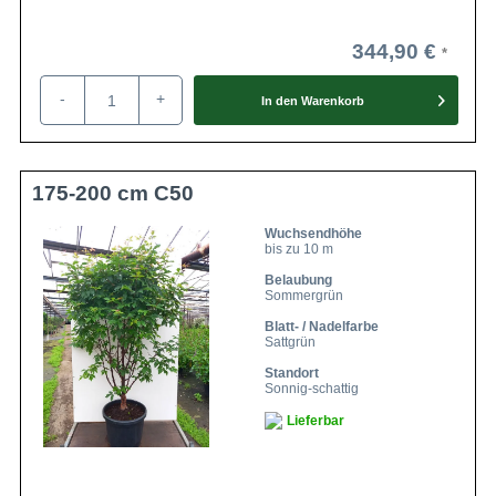
344,90 €
-
+
In den
Warenkorb
175-200 cm C50
Wuchsendhöhe
bis zu 10 m
Belaubung
Sommergrün
Blatt- / Nadelfarbe
Sattgrün
Standort
Sonnig-schattig
Lieferbar