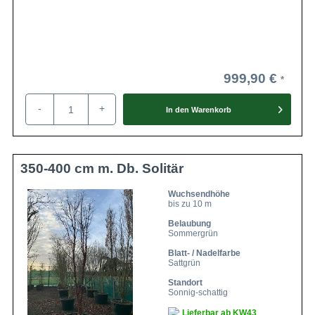
999,90 €
-
+
In den
Warenkorb
350-400 cm m. Db. Solitär
Wuchsendhöhe
bis zu 10 m
Belaubung
Sommergrün
Blatt- / Nadelfarbe
Sattgrün
Standort
Sonnig-schattig
Lieferbar ab KW43