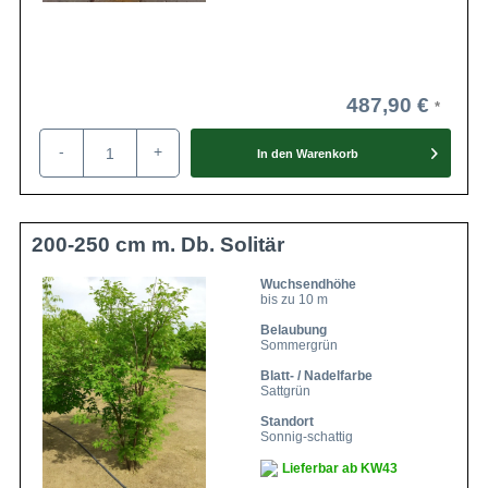
487,90 €
-
+
In den
Warenkorb
200-250 cm m. Db. Solitär
Wuchsendhöhe
bis zu 10 m
Belaubung
Sommergrün
Blatt- / Nadelfarbe
Sattgrün
Standort
Sonnig-schattig
Lieferbar ab KW43