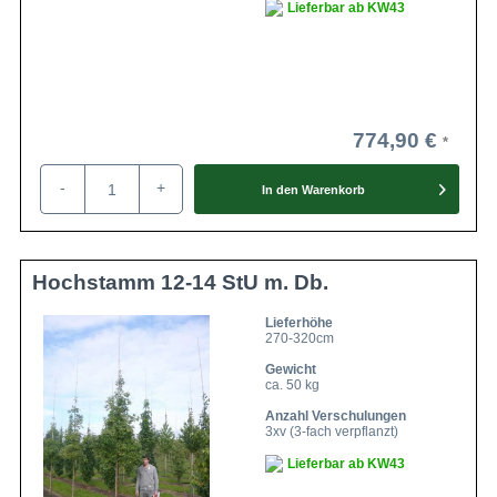
Lieferbar ab KW43
774,90 €
-
+
In den
Warenkorb
Hochstamm 12-14 StU m. Db.
Lieferhöhe
270-320cm
Gewicht
ca. 50 kg
Anzahl Verschulungen
3xv (3-fach verpflanzt)
Lieferbar ab KW43