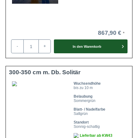
867,90 €
-
+
In den
Warenkorb
300-350 cm m. Db. Solitär
Wuchsendhöhe
bis zu 10 m
Belaubung
Sommergrün
Blatt- / Nadelfarbe
Sattgrün
Standort
Sonnig-schattig
Lieferbar ab KW43