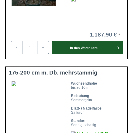
1.187,90 €
-
+
In den
Warenkorb
175-200 cm m. Db. mehrstämmig
Wuchsendhöhe
bis zu 10 m
Belaubung
Sommergrün
Blatt- / Nadelfarbe
Sattgrün
Standort
Sonnig-schattig