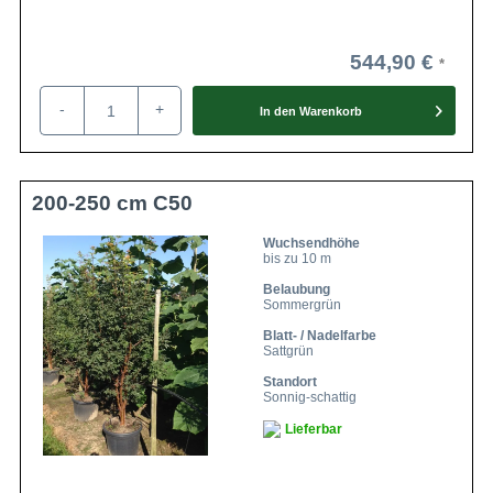
544,90 €
-
+
In den
Warenkorb
200-250 cm C50
Wuchsendhöhe
bis zu 10 m
Belaubung
Sommergrün
Blatt- / Nadelfarbe
Sattgrün
Standort
Sonnig-schattig
Lieferbar