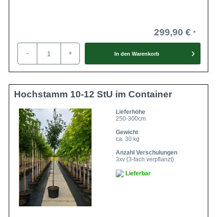
299,90 €
-
+
In den
Warenkorb
Hochstamm 10-12 StU im Container
Lieferhöhe
250-300cm
Gewicht
ca. 30 kg
Anzahl Verschulungen
3xv (3-fach verpflanzt)
Lieferbar