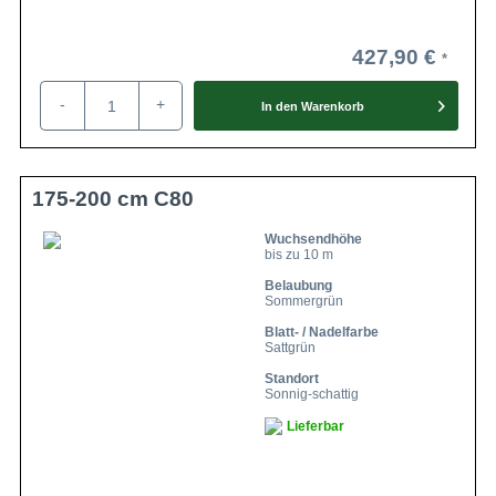
427,90 €
-
+
In den
Warenkorb
175-200 cm C80
Wuchsendhöhe
bis zu 10 m
Belaubung
Sommergrün
Blatt- / Nadelfarbe
Sattgrün
Standort
Sonnig-schattig
Lieferbar