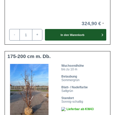
324,90 €
-
+
In den
Warenkorb
175-200 cm m. Db.
Wuchsendhöhe
bis zu 10 m
Belaubung
Sommergrün
Blatt- / Nadelfarbe
Sattgrün
Standort
Sonnig-schattig
Lieferbar ab KW43