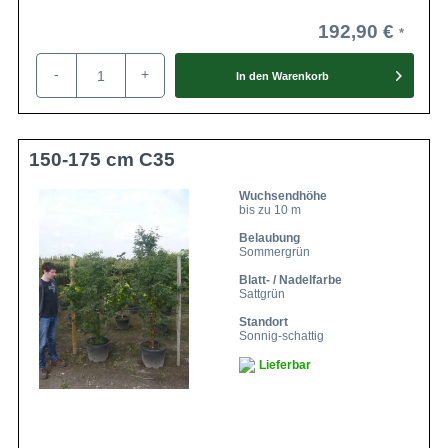
Darüber hinaus werden in der Naturmedizin Rohstoffe des
192,90 €
Ahornbaums genutzt, um Arzneien daraus zu gewinnen.
-
+
In den
Warenkorb
150-175 cm C35
Wuchsendhöhe
bis zu 10 m
Belaubung
Sommergrün
Blatt- / Nadelfarbe
Sattgrün
Standort
Sonnig-schattig
Lieferbar