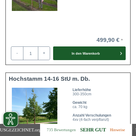
499,90 €
-
+
In den
Warenkorb
Hochstamm 14-16 StU m. Db.
Lieferhöhe
300-350cm
Gewicht
ca. 70 kg
Anzahl Verschulungen
4xv (4-fach verpflanzt)
Lieferbar ab KW43
SEHR GUT
USGEZEICHNET
.org
735 Bewertungen
Hinweise