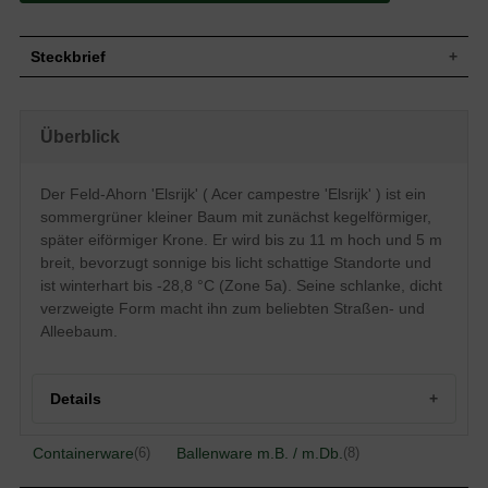
Steckbrief
Kleiner Baum, dicht verzweigt, zunächst
kegelförmiger Wuchs der Krone, später
Überblick
eher eiförmig, durchgehender Stamm, bis
Wuchs
zu 11 m hoch und 5 m breit,
Jahreswachstum bis zu 40 cm in die Höhe
und 25 cm in die Breite
Der Feld-Ahorn 'Elsrijk' ( Acer campestre 'Elsrijk' ) ist ein
Wuchshöhe
bis zu 11 m
sommergrüner kleiner Baum mit zunächst kegelförmiger,
Sommergrün, 3 bis 5 lappig, stumpfeckig,
später eiförmiger Krone. Er wird bis zu 11 m hoch und 5 m
sattgrün, Herbstfärbung intensiv gelb,
breit, bevorzugt sonnige bis licht schattige Standorte und
Blatt
insgesamt kleinere Blätter als die Art,
ist winterhart bis -28,8 °C (Zone 5a). Seine schlanke, dicht
Rand gewellt
verzweigte Form macht ihn zum beliebten Straßen- und
Waagerecht angeordnete Flügel (August/
Frucht
Alleebaum.
September)
Blüte
Gelbgrüne kleine Rispen
Blütezeit
Mai
Details
Rinde
Braun, längs- und querrissig
Herzwurzler, dicht verzweigt, feinwurzelig,
Wurzeln
flaches Wurzelsystem
Containerware
Ballenware m.B. / m.Db.
(6)
(8)
Keine besonderen Ansprüche, allerdings
Boden
Herkunft und Besonderheiten des Feld-Ahorns