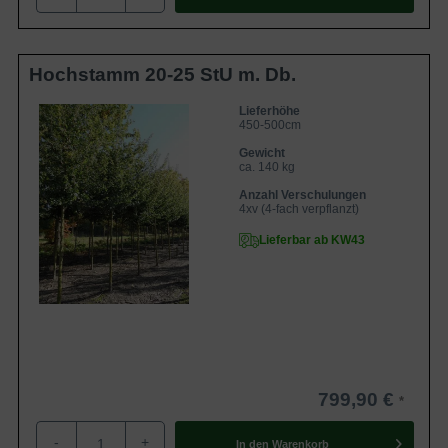
Hochstamm 20-25 StU m. Db.
Lieferhöhe
450-500cm
Gewicht
ca. 140 kg
Anzahl Verschulungen
4xv (4-fach verpflanzt)
Lieferbar ab KW43
799,90 €
-
+
In den
Warenkorb