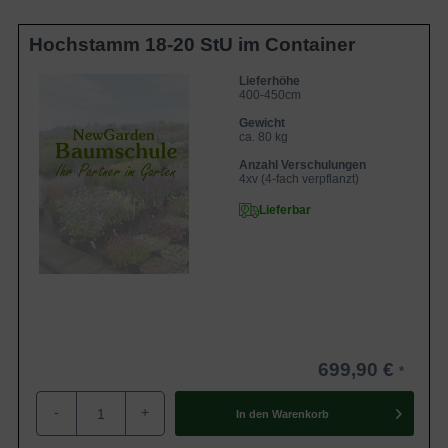
Geflügelte Spaltfrucht im Herbst
Die Selektion ’Elsrijk‘ bildet recht früh im Herbst kleine,
Hochstamm 18-20 StU im Container
unscheinbare Spaltfrüchte aus. Bereits im August und
Lieferhöhe
September erscheinen die charakteristischen Früchte des
400-450cm
Feld-Ahorns mit den waagerecht stehenden Flügeln.
Gewicht
ca. 80 kg
Anspruchslos bezüglich des Bodens
Anzahl Verschulungen
4xv (4-fach verpflanzt)
Der Feld-Ahorn ’Elsrijk‘ ist insgesamt eher anspruchslos
Lieferbar
bezüglich seines Untergrundes. Am besten gedeiht die
Selektion auf frischen, kalkhaltigen Böden, trockene
Sandböden mag er nicht. Die Selektion verträgt
bepflasterte Standorte und harten Boden, dies
prädestiniert ‘Elsrijk‘ für die Nutzung als Straßenbaum.
Geschützt werden sollte dieser Feldahorn aber vor
Staunässe, hier reagiert er sensibel.
699,90 €
-
+
In den
Warenkorb
Flaches gut verzweigtes Wurzelsystem