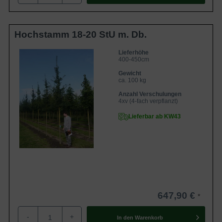
Hochstamm 18-20 StU m. Db.
Lieferhöhe
400-450cm
Gewicht
ca. 100 kg
Anzahl Verschulungen
4xv (4-fach verpflanzt)
Lieferbar ab KW43
647,90 €
-
+
In den
Warenkorb