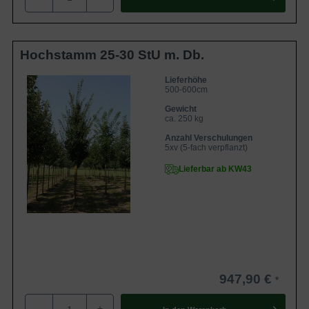
Hochstamm 25-30 StU m. Db.
Lieferhöhe
500-600cm
Gewicht
ca. 250 kg
Anzahl Verschulungen
5xv (5-fach verpflanzt)
Lieferbar ab KW43
947,90 €
-
+