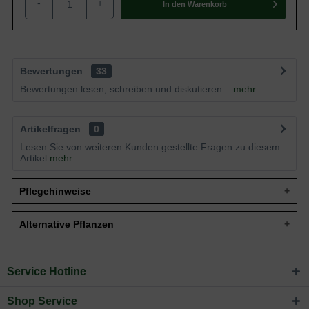
-
+
In den
Warenkorb
Bewertungen
33
Bewertungen lesen, schreiben und diskutieren...
mehr
Artikelfragen
0
Lesen Sie von weiteren Kunden gestellte Fragen zu diesem
Artikel
mehr
Pflegehinweise
Alternative Pflanzen
Pflanz- und Pflegetipps Acer campestre 'Elsrijk' /
Feld-Ahorn 'Elsrijk'
Service Hotline
Sie suchen eine Alternative?
Mit ein paar kleinen Tipps und Tricks kann man
In folgenden Kategorien finden Sie schöne Alternativen
Gartenpflanzen einen optimalen Start am neuen Standort
Shop Service