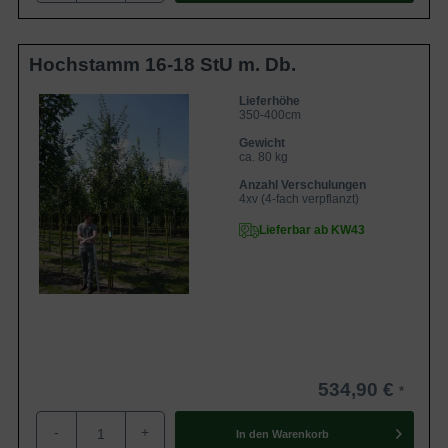
Hochstamm 16-18 StU m. Db.
Lieferhöhe
350-400cm
Gewicht
ca. 80 kg
Anzahl Verschulungen
4xv (4-fach verpflanzt)
Lieferbar ab KW43
534,90 €
-
+
In den
Warenkorb