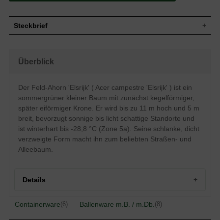
Steckbrief
Kleiner Baum, dicht verzweigt, zunächst
kegelförmiger Wuchs der Krone, später
Überblick
eher eiförmig, durchgehender Stamm, bis
Wuchs
zu 11 m hoch und 5 m breit,
Jahreswachstum bis zu 40 cm in die Höhe
und 25 cm in die Breite
Der Feld-Ahorn 'Elsrijk' ( Acer campestre 'Elsrijk' ) ist ein
Wuchshöhe
bis zu 11 m
sommergrüner kleiner Baum mit zunächst kegelförmiger,
Sommergrün, 3 bis 5 lappig, stumpfeckig,
später eiförmiger Krone. Er wird bis zu 11 m hoch und 5 m
sattgrün, Herbstfärbung intensiv gelb,
breit, bevorzugt sonnige bis licht schattige Standorte und
Blatt
insgesamt kleinere Blätter als die Art,
ist winterhart bis -28,8 °C (Zone 5a). Seine schlanke, dicht
Rand gewellt
verzweigte Form macht ihn zum beliebten Straßen- und
Waagerecht angeordnete Flügel (August/
Frucht
Alleebaum.
September)
Blüte
Gelbgrüne kleine Rispen
Blütezeit
Mai
Details
Rinde
Braun, längs- und querrissig
Herzwurzler, dicht verzweigt, feinwurzelig,
Wurzeln
flaches Wurzelsystem
Containerware
Ballenware m.B. / m.Db.
(6)
(8)
Keine besonderen Ansprüche, allerdings
Boden
Herkunft und Besonderheiten des Feld-Ahorns