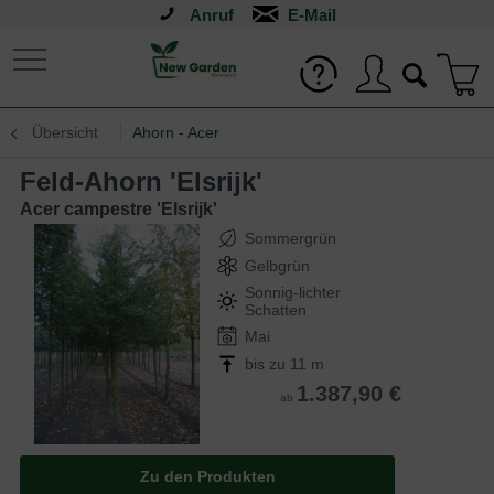
Anruf
Übersicht
Ahorn - Acer
Feld-Ahorn 'Elsrijk'
Acer campestre 'Elsrijk'
Sommergrün
Gelbgrün
Sonnig-lichter
Schatten
Mai
bis zu 11 m
1.387,90 €
ab
Zu den Produkten