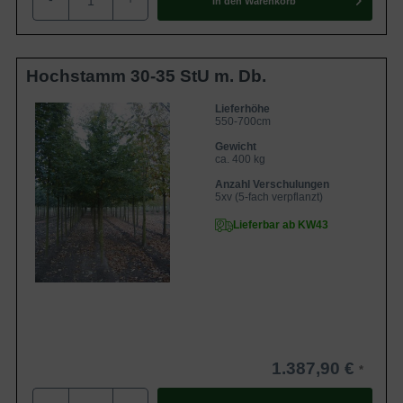
In den
Warenkorb
Hochstamm 30-35 StU m. Db.
Lieferhöhe
550-700cm
Gewicht
ca. 400 kg
Anzahl Verschulungen
5xv (5-fach verpflanzt)
Lieferbar ab KW43
1.387,90 €