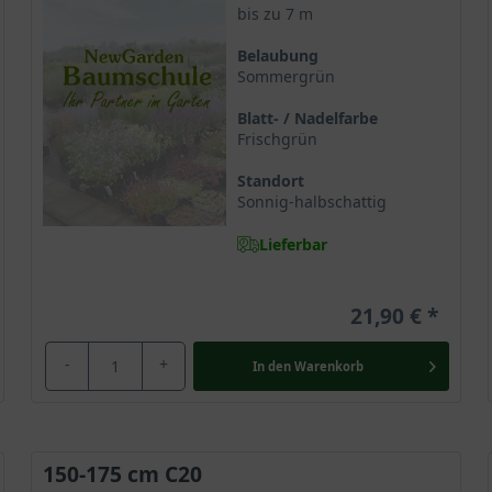
bis zu 7 m
Belaubung
Sommergrün
s genannt wird, aus Mittel- und Nordchina. Er wächst aber auch 
ine Unterart des Tatarischen Steppen-Ahorns.
Blatt- / Nadelfarbe
Frischgrün
Standort
er ginnala ebenso aufgrund seiner großen Robustheit und Winterh
Sonnig-halbschattig
 Solitärgewächs verehrt.
Lieferbar
er groß
21,90 €
chsgeschwindigkeit zu einem malerischen Großstrauch oder klein
iner und präsentiert sich mit einer Größe von circa 5 Metern. Sein
-
+
In den
Warenkorb
ten von bis zu 8 Metern und sollte daher eine möglichst großes P
150-175 cm C20