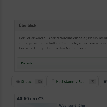
Überblick
Der Feuer-Ahorn ( Acer tataricum ginnala ) ist ein me
sonnige bis halbschattige Standorte, ist extrem winterh
Herbstfärbung , die ihm den Namen verleiht.
Details
Strauch
Hochstamm / Baum
(13)
(7)
Herkunft und Besonderheit des Feuerahorns / Ac
Der Acer tataricum ginnala ist ein eindrucksvoller 
Herbstfärbung sehenswerte Akzente setzt. Seiner int
40-60 cm C3
Krone wie ein lodernder Feuerball und ist an Leuchtkr
Wuchsendhöhe