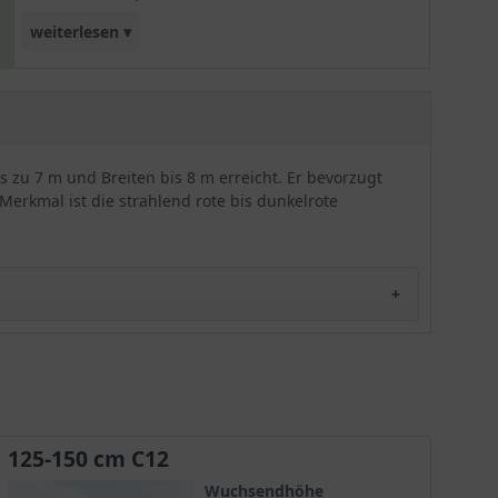
weiterlesen ▾
Solitär, der garantiert jeden Garten schmückt und
zudem als Bienennährbaum attraktiv ist. Der
Feuerahorn ist vor allem durch sein rotes
Herbstlaub ein echter Hingucker!
 zu 7 m und Breiten bis 8 m erreicht. Er bevorzugt
 Merkmal ist die strahlend rote bis dunkelrote
hen Wuchs und einer wunderschönen roten
utschen Namen Feuerahorn. Im Herbst erscheint seine
125-150 cm C12
Wuchsendhöhe