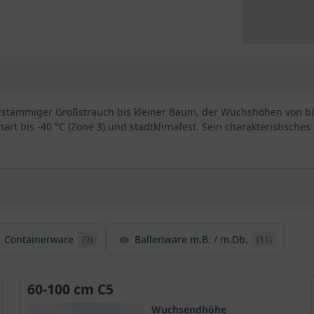
hrstämmiger Großstrauch bis kleiner Baum, der Wuchshöhen von bis
art bis -40 °C (Zone 3) und stadtklimafest. Sein charakteristisches
Containerware
Ballenware m.B. / m.Db.
(9)
(11)
er tataricum ginnala
Großstrauch oder kleiner Baum, der mit einem kompakten malerisc
ensiven Rotfärbung verdankt der Acer tataricum ginnala seinen de
60-100 cm C5
aft kaum zu übertreffen.
Wuchsendhöhe