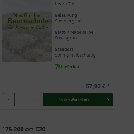
bis zu 7 m
Belaubung
Sommergrün
in Japan und der Mandschurei. Der Feuerahorn gehört
Blatt- / Nadelfarbe
Frischgrün
Standort
ärte wertgeschätzt. Er verbreitet sich zunehmend in
Sonnig-halbschattig
Lieferbar
57,90 €
en
Baum
. In Ausnahmefällen erreicht er eine Endhöhe
e besondere Ausstrahlung erhält er durch seine
-
+
In den
Warenkorb
latzangebot bekommen, um sich prächtig entfalten zu
175-200 cm C20