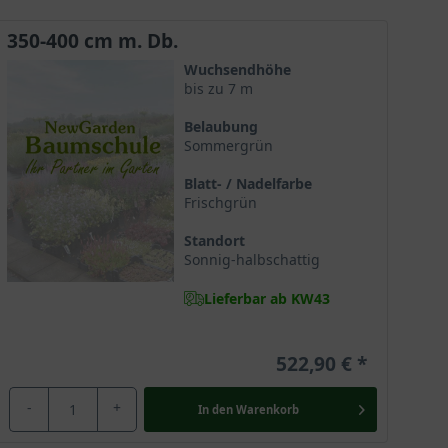
350-400 cm m. Db.
Innenhofs oder einer Dachterrasse und schenkt dort
Wuchsendhöhe
bis zu 7 m
Belaubung
Sommergrün
d seine Blätter wurden zu Salat verarbeitet.
Blatt- / Nadelfarbe
Frischgrün
er Medizin wird er wertgeschätzt, um pflanzliche
Standort
zt. Im Volksglauben gilt der Ahorn als magischer
Sonnig-halbschattig
Lieferbar ab KW43
522,90 €
-
+
In den
Warenkorb