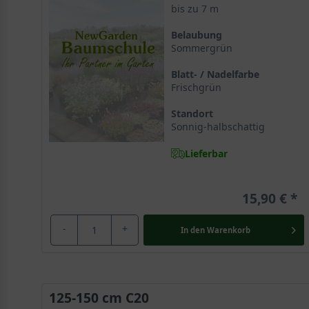
bis zu 7 m
Acer ginnala stammt ursprünglich aus Asien
Belaubung
Sommergrün
Ursprünglich stammt der Acer ginnala, wie er meisten
zur großen Familie der Seifenbaumgewächse und ist e
Blatt- / Nadelfarbe
Frischgrün
Robustes Gewächs, das sich in Europa etabliert
Standort
Neben seiner eindrucksvollen Erscheinung wird der Ac
Sonnig-halbschattig
den europäischen Gärten und wird dort als prächtiges
Lieferbar
Schnellwüchsiger Großstrauch wird bis zu 7 Met
15,90 €
Der Feuerahorn entwickelt sich mit einer zügigen Wu
bis zu 7 Metern, in der Regel bleibt er aber etwas kle
-
+
In den
Warenkorb
breitstrebende Wuchslinie. Acer ginnala erreicht Brei
können.
Breite runde Wuchsform mit überhängenden Zweigen
125-150 cm C20