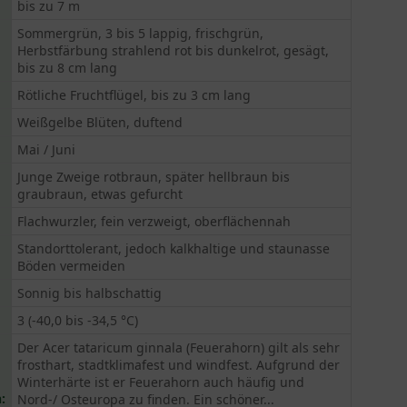
bis zu 7 m
Sommergrün, 3 bis 5 lappig, frischgrün,
Herbstfärbung strahlend rot bis dunkelrot, gesägt,
bis zu 8 cm lang
Rötliche Fruchtflügel, bis zu 3 cm lang
Weißgelbe Blüten, duftend
Mai / Juni
Junge Zweige rotbraun, später hellbraun bis
graubraun, etwas gefurcht
Flachwurzler, fein verzweigt, oberflächennah
Standorttolerant, jedoch kalkhaltige und staunasse
Böden vermeiden
Sonnig bis halbschattig
3 (-40,0 bis -34,5 °C)
Der Acer tataricum ginnala (Feuerahorn) gilt als sehr
frosthart, stadtklimafest und windfest. Aufgrund der
Winterhärte ist er Feuerahorn auch häufig und
:
Nord-/ Osteuropa zu finden. Ein schöner...