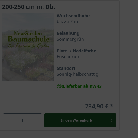
200-250 cm m. Db.
Wasser und Nährstoffen und lassen ihn selbst längere
Wuchsendhöhe
bis zu 7 m
Belaubung
Sommergrün
iver der Einfluss der Sonne, desto prächtiger wird die
Blatt- / Nadelfarbe
entlohnt.
Frischgrün
Standort
Sonnig-halbschattig
elsius. Er kann somit jedem noch so kalten Wintertag
Lieferbar ab KW43
234,90 €
spektrum ermöglicht. Er glänzt als Solitär auf einer
-
+
In den
Warenkorb
rvorragend als freiwachsend Hecke genutzt werden und
e Wuchsform im Zusammenspiel mit einem wunderschönen
horn aber im Herbst zur Geltung: Dann wirkt seine