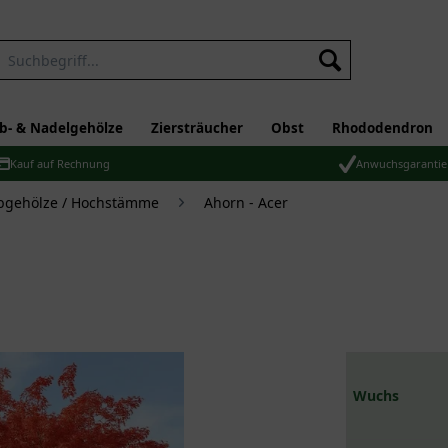
b- & Nadelgehölze
Ziersträucher
Obst
Rhododendron
Kauf auf Rechnung
Anwuchsgarantie
bgehölze / Hochstämme
Ahorn - Acer
Wuchs