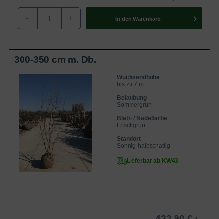
-
+
In den
Warenkorb
300-350 cm m. Db.
Wuchsendhöhe
bis zu 7 m
Belaubung
Sommergrün
Blatt- / Nadelfarbe
Frischgrün
Standort
Sonnig-halbschattig
Lieferbar ab KW43
422,90 €