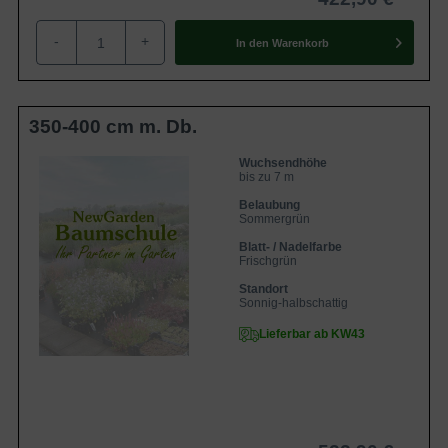
-
+
In den
Warenkorb
350-400 cm m. Db.
Wuchsendhöhe
bis zu 7 m
Belaubung
Sommergrün
Blatt- / Nadelfarbe
Frischgrün
Standort
Sonnig-halbschattig
Lieferbar ab KW43