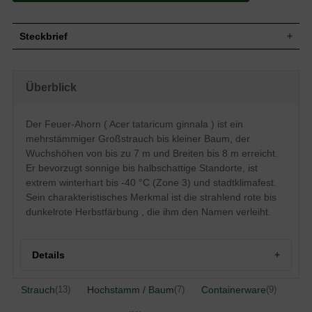
Steckbrief
Großer Strauch bis kleiner Baum, locker
aufrecht, breit rundliche Form,
Überblick
Wuchs
fächerförmige Krone, überhängende
Hauptäste, dünne Zweige, mehrstämmig,
bis zu 7 m hoch und 8 m breit
Der Feuer-Ahorn ( Acer tataricum ginnala ) ist ein
Wuchshöhe
bis zu 7 m
mehrstämmiger Großstrauch bis kleiner Baum, der
Sommergrün, 3 bis 5 lappig, frischgrün,
Blatt
Herbstfärbung strahlend rot bis dunkelrot,
Wuchshöhen von bis zu 7 m und Breiten bis 8 m erreicht.
gesägt, bis zu 8 cm lang
Er bevorzugt sonnige bis halbschattige Standorte, ist
Frucht
Rötliche Fruchtflügel, bis zu 3 cm lang
extrem winterhart bis -40 °C (Zone 3) und stadtklimafest.
Blüte
Weißgelbe Blüten, duftend
Sein charakteristisches Merkmal ist die strahlend rote bis
dunkelrote Herbstfärbung , die ihm den Namen verleiht.
Blütezeit
Mai / Juni
Junge Zweige rotbraun, später hellbraun
Rinde
bis graubraun, etwas gefurcht
Details
Flachwurzler, fein verzweigt,
Wurzeln
oberflächennah
Standorttolerant, jedoch kalkhaltige und
Boden
Strauch
Hochstamm / Baum
Containerware
(13)
(7)
(9)
staunasse Böden vermeiden
Standort
Sonnig bis halbschattig
Herkunft und Besonderheit des Feuerahorns /