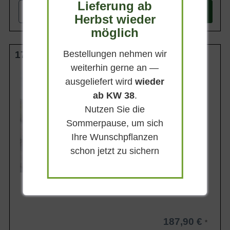
Lieferung ab
-
+
In den
Warenkorb
Herbst wieder
möglich
Bestellungen nehmen wir
175-200 cm m. Db.
weiterhin gerne an —
Wuchsendhöhe
ausgeliefert wird
wieder
bis zu 7 m
ab KW 38
.
Belaubung
Sommergrün
Nutzen Sie die
Blatt- / Nadelfarbe
Sommerpause, um sich
Frischgrün
Ihre Wunschpflanzen
Standort
Sonnig-halbschattig
schon jetzt zu sichern
Lieferbar ab KW43
187,90 €