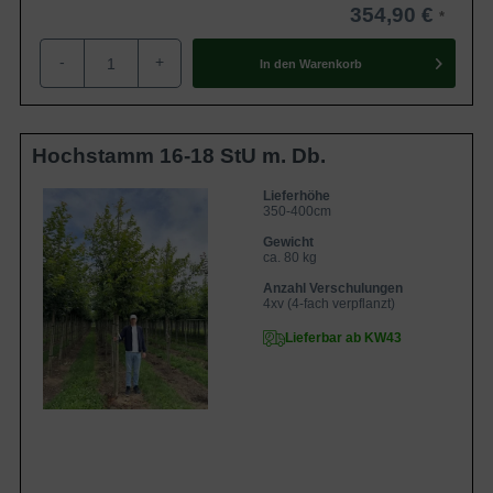
354,90 €
-
+
In den
Warenkorb
Hochstamm 16-18 StU m. Db.
Lieferhöhe
350-400cm
Gewicht
ca. 80 kg
Anzahl Verschulungen
4xv (4-fach verpflanzt)
Lieferbar ab KW43