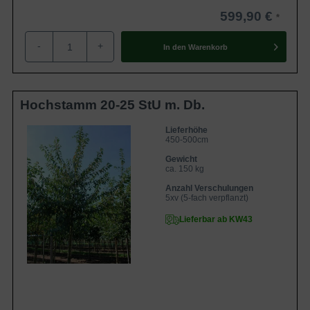
599,90 €
-
+
In den
Warenkorb
Hochstamm 20-25 StU m. Db.
Lieferhöhe
450-500cm
Gewicht
ca. 150 kg
Anzahl Verschulungen
5xv (5-fach verpflanzt)
Lieferbar ab KW43