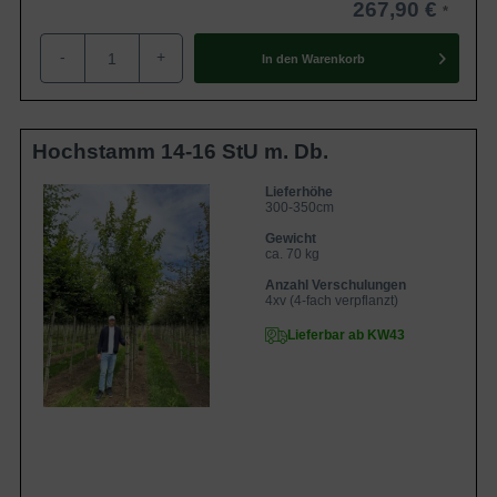
267,90 €
-
+
In den
Warenkorb
Hochstamm 14-16 StU m. Db.
Lieferhöhe
300-350cm
Gewicht
ca. 70 kg
Anzahl Verschulungen
4xv (4-fach verpflanzt)
Lieferbar ab KW43