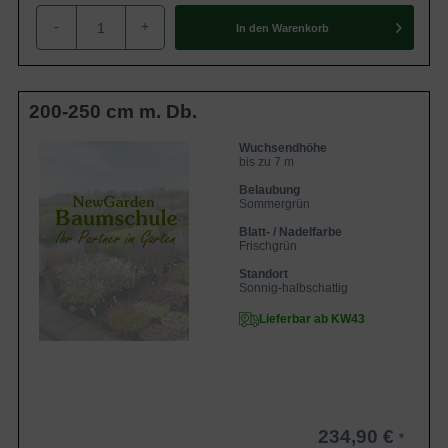
-
+
In den
Warenkorb
200-250 cm m. Db.
Wuchsendhöhe
bis zu 7 m
Belaubung
Sommergrün
Blatt- / Nadelfarbe
Frischgrün
Standort
Sonnig-halbschattig
Lieferbar ab KW43
234,90 €