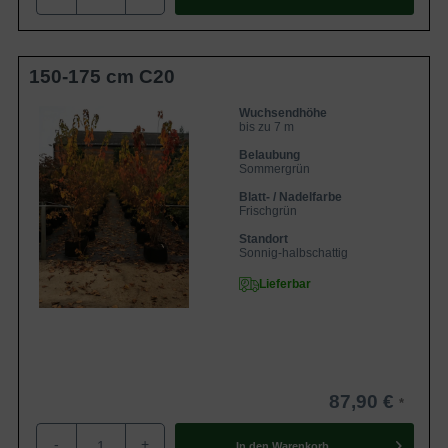
sich nun in eindrucksvollen Tönen von Rot und Orange
und ist an Schönheit kaum zu übertreffen. Wie ein
Flammenmeer leuchtet die Krone des Feuerahorns und
150-175 cm C20
hinterlässt mit seiner intensiven Leuchtkraft einen
bleibenden Eindruck. Nicht umsonst gilt der Acer ginnala
Wuchsendhöhe
bis zu 7 m
als einer der schönsten Solitärgewächse und macht
Belaubung
seinem Namen damit alle Ehre.
Sommergrün
Blatt- / Nadelfarbe
Frischgrün
Duftende, weißgelbe Blüten bezaubern im
Frühjahr
Standort
Sonnig-halbschattig
Im Frühjahr verwöhnt der Feuerahorn mit einem zarten
Lieferbar
Blütenduft. Kleine, cremeweiße Blüten stehen in
aufrechten Trauben zusammen und schmücken den
Baum. Ein Blütenstand besteht zumeist aus circa 50
Blüten. Diese machen den Feuerahorn zu einem gern
besuchten Bienennährgehölz. Viele Insekten und Bienen
87,90 €
bedienen sich an dem hohen Pollen- und Nektargehalt und
beleben den Acer tataricum ginnala mit einem
-
+
In den
Warenkorb