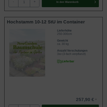
-
+
intensiver der Einfluss der Sonne, desto prächtiger wird die
In den
Warenkorb
Intensität seiner roten Laubfärbung ausfallen. Ein
vollsonniger Standort wird somit mit einem
farbenprächtigen Anblick entlohnt.
Hochstamm 10-12 StU im Container
Lieferhöhe
Extrem winterhart und frostresistent
250-300cm
Der Feuerahorn gilt als einer der frostresistentesten
Gewicht
ca. 30 kg
Ahorne und übersteht problemlos Minustemperaturen bis
Anzahl Verschulungen
40 Grad Celsius. Er kann somit jedem noch so kalten
3xv (3-fach verpflanzt)
Wintertag trotzen und in der grauen Jahreszeit mit seiner
Lieferbar
malerischen Silhouette erfreuen.
Verwendung des Acer tataricum ginnala
Der Feuerahorn ist ein äußert vielseitiges Gewächs, dass
mit seiner Optik und seiner großen Robustheit ein breites
Pflanzspektrum ermöglicht. Er glänzt als Solitär auf einer
257,90 €
Rasenfläche und lockert dort die Umgebung auf, eignet
sich aber auch für die Nutzung in Gruppenstellung. Er