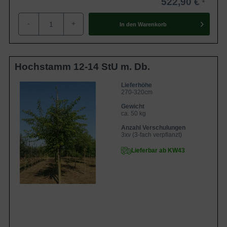
522,90 €
-
+
In den
Warenkorb
Hochstamm 12-14 StU m. Db.
Lieferhöhe
270-320cm
Gewicht
ca. 50 kg
Anzahl Verschulungen
3xv (3-fach verpflanzt)
Lieferbar ab KW43