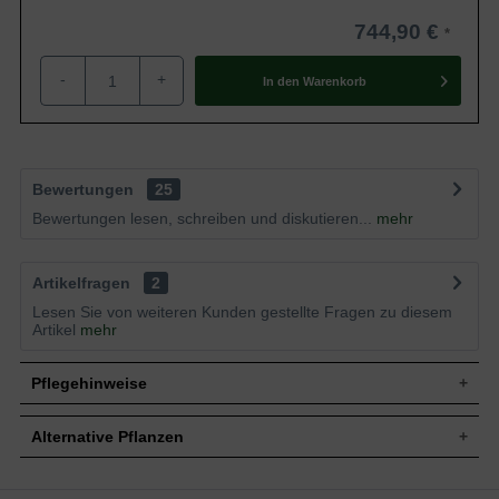
744,90 €
-
+
In den
Warenkorb
Bewertungen
25
Bewertungen lesen, schreiben und diskutieren...
mehr
Artikelfragen
2
Lesen Sie von weiteren Kunden gestellte Fragen zu diesem
Artikel
mehr
Pflegehinweise
Alternative Pflanzen
Pflanz- und Pflegetipps Acer tataricum ginnala /
Feuerahorn