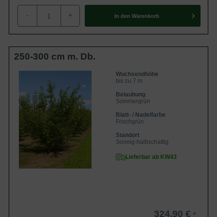
-
+
In den
Warenkorb
250-300 cm m. Db.
Wuchsendhöhe
bis zu 7 m
Belaubung
Sommergrün
Blatt- / Nadelfarbe
Frischgrün
Standort
Sonnig-halbschattig
Lieferbar ab KW43
324,90 €